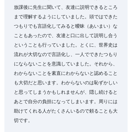
「受
放課後に先生に聞いて、友達に説明できるところ
まで理解するようにしていました。頭ではできた
験
つもりでも言語化してみると曖昧（あいまい）な
学
こともあったので、友達と口に出して説明し合う
ということも行っていました。とくに、世界史は
習
流れが大切なので言語化し、一人でできたつもり
ナ
にならないことを意識していました。それから、
わからないことを素直にわからないと認めること
ビ」。
も大切だと思います。わからないのは恥ずかしい
受
と思ってしまうかもしれませんが、隠し続けると
あとで自分の負担になってしまいます。周りには
験
助けてくれる人がたくさんいるので頼ることも大
生
切です。