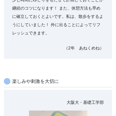
さ
継続のコツになります！ また、休憩方法も早め
ま
に確立しておくとよいです。私は、散歩をするよ
うにしていました！ 外に出ることによってリフ
の
レッシュできます。
受
（2年 あねくめね）
験
生
活
楽しみや刺激を大切に
を
大阪大・基礎工学部
ナ