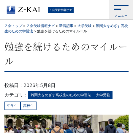
中
Ｚ会受験情報ナビ
メニュー
学
Ｚ会トップ
>
Ｚ会受験情報ナビ
>
新着記事
>
大学受験
>
難関大をめざす高校
生のための学習法
>
勉強を続けるためのマイルール
受
勉強を続けるためのマイルー
験・
ル
高
校
投稿日：2026年5月8日
受
カテゴリ：
難関大をめざす高校生のための学習法
大学受験
験・
中学生
高校生
大