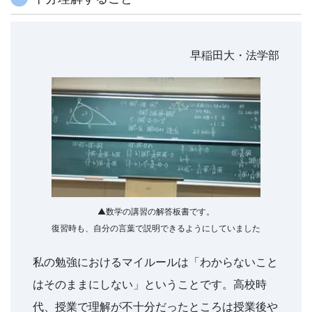
で
は
早稲田大・法学部
の
情
報
が
▲数学の講習の解答板書です。
満
復習時も、自分の言葉で説明できるようにしていました
載
私の勉強におけるマイルールは「わからないこと
はそのままにしない」ということです。高校時
の
代、授業で理解が不十分だったところは授業後や