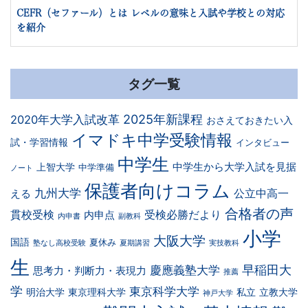
CEFR（セファール）とは レベルの意味と入試や学校との対応
を紹介
タグ一覧
2025年新課程
2020年大学入試改革
おさえておきたい入
イマドキ中学受験情報
試・学習情報
インタビュー
中学生
中学生から大学入試を見据
上智大学
中学準備
ノート
保護者向けコラム
九州大学
公立中高一
える
合格者の声
貫校受検
受検必勝だより
内申点
内申書
副教科
小学
大阪大学
国語
夏休み
塾なし高校受験
夏期講習
実技教科
生
早稲田大
慶應義塾大学
思考力・判断力・表現力
推薦
学
東京科学大学
明治大学
東京理科大学
私立
立教大学
神戸大学