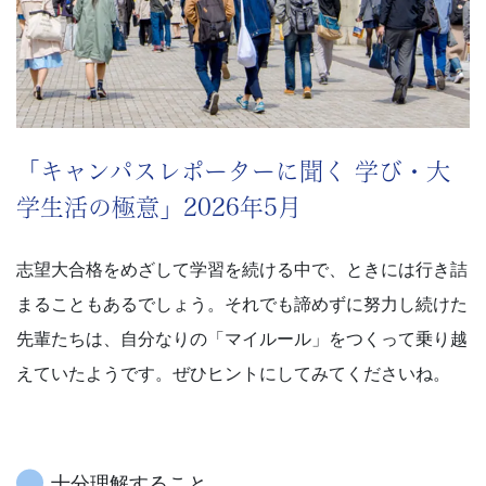
学
受
験
に
「キャンパスレポーターに聞く 学び・大
強
学生活の極意」2026年5月
い
志望大合格をめざして学習を続ける中で、ときには行き詰
まることもあるでしょう。それでも諦めずに努力し続けた
Ｚ
先輩たちは、自分なりの「マイルール」をつくって乗り越
会
えていたようです。ぜひヒントにしてみてくださいね。
な
ら
十分理解すること