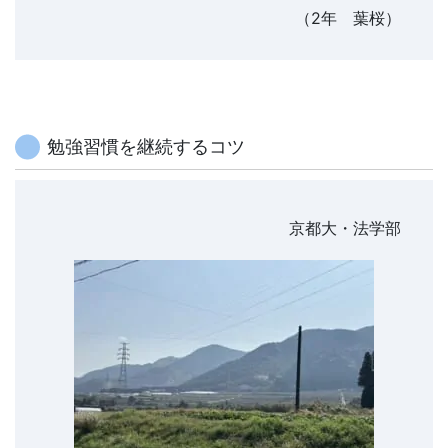
の
（2年 葉桜）
不
安
解
勉強習慣を継続するコツ
消・
京都大・法学部
今
す
ぐ
取
り