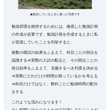
組
▲散歩しているときに撮った写真です
め
勉強習慣を維持するためには、徹底した勉強計画
る
の作成が必要です。勉強計画を作成するときに私
が意識していたことを列挙すると、
ノ
複数の模試の結果をふまえて、科目ごとの弱点を
ウ
認識する⇒実際の入試の配点と、その弱点ごとの
ハ
得点効率をふまえて、克服するべき列度を決める
⇒実際にどれだけの時間が残っているかを考える
ウ
⇒科目だけではなく、教科ごとに勉強時間の配分
で、
をする
皆
このような流れになります！
少し時間にゆとりをもたせて計画しておくことが