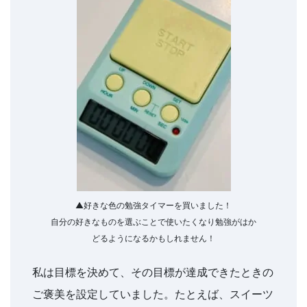
ビ
ゲ
ー
ト
し
ま
す。
▲好きな色の勉強タイマーを買いました！
自分の好きなものを選ぶことで使いたくなり勉強がはか
どるようになるかもしれません！
私は目標を決めて、その目標が達成できたときの
ご褒美を設定していました。たとえば、スイーツ