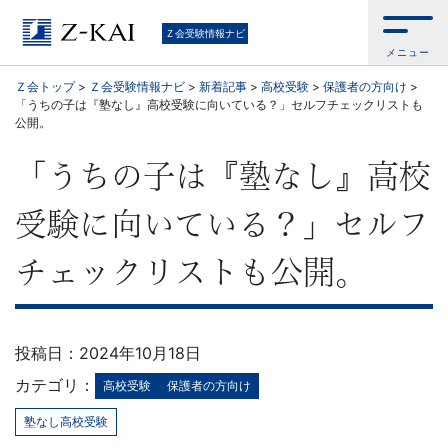
中
Ｚ会受験情報ナビ
メニュー
学
Ｚ会トップ
>
Ｚ会受験情報ナビ
>
新着記事
>
高校受験
>
保護者の方向け
>
「うちの子は『塾なし』高校受験に向いている？」セルフチェックリストも
受
公開。
験・
「うちの子は『塾なし』高校
高
受験に向いている？」セルフ
校
チェックリストも公開。
受
験・
投稿日：2024年10月18日
カテゴリ：
高校受験
保護者の方向け
大
塾なし高校受験