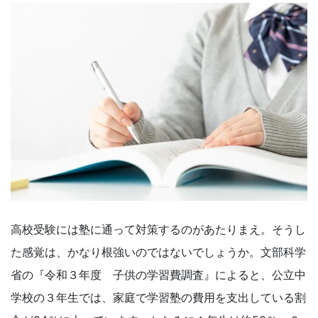
学
受
験
に
強
い
Ｚ
高校受験には塾に通って対策するのがあたりまえ。そうし
会
た感覚は、かなり根強いのではないでしょうか。文部科学
な
省の『令和３年度 子供の学習費調査』によると、公立中
学校の３年生では、家庭で学習塾の費用を支出している割
ら