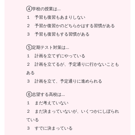
ビ
④学校の授業は…
ゲ
１ 予習も復習もあまりしない
２ 予習か復習かのどちらかはする習慣がある
ー
３ 予習も復習もする習慣がある
ト
⑤定期テスト対策は…
１ 計画を立てずにやっている
し
２ 計画を立てるが、予定通りに行かないことも
ま
ある
３ 計画を立て、予定通りに進められる
す。
⑥志望する高校は…
１ まだ考えていない
２ まだ決まっていないが、いくつかにしぼられ
ている
３ すでに決まっている