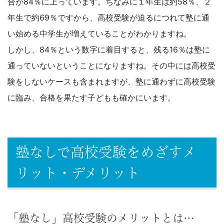
合が84％に上っています。ちなみに１年生は約58％、２
で
年生で約69％ですから、高校受験が迫るにつれて塾に通
い始める中学生が増えていることがわかりますね。
は
しかし、84％という数字に着目すると、残る16％は塾に
の
通っていないということになりますね。その中には高校受
験をしないケースも含まれますが、塾に通わずに高校受験
情
に臨み、合格を果たす子どもも確かにいます。
報
が
塾なしで高校受験をめざすメ
満
リット・デメリット
載
の
「塾なし」高校受験のメリットとは…