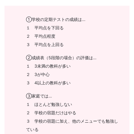
さ
ま
①学校の定期テストの成績は…
１ 平均点を下回る
の
２ 平均点程度
３ 平均点を上回る
受
②成績表（5段階の場合）の評価は…
験
１ 3未満の教科が多い
２ 3が中心
生
３ 4以上の教科が多い
活
③家庭では…
を
１ ほとんど勉強しない
２ 学校の宿題だけはやる
ナ
３ 学校の宿題に加え、他のメニューでも勉強し
ている