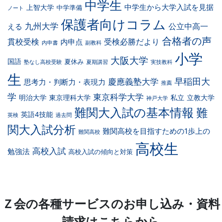
中学生
中学生から大学入試を見据
上智大学
中学準備
ノート
保護者向けコラム
九州大学
公立中高一
える
合格者の声
貫校受検
受検必勝だより
内申点
内申書
副教科
小学
大阪大学
国語
夏休み
塾なし高校受験
夏期講習
実技教科
生
早稲田大
慶應義塾大学
思考力・判断力・表現力
推薦
学
東京科学大学
明治大学
東京理科大学
私立
立教大学
神戸大学
難関大入試の基本情報
難
英語4技能
英検
過去問
関大入試分析
難関高校を目指すための1歩上の
難関高校
高校生
高校入試
勉強法
高校入試の傾向と対策
Ｚ会の各種サービスのお申し込み・資料
請求はこちらから