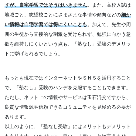
の
すが、自宅学習ではそうはいきません
。また、高校入試は
不
地域ごと、志望校ごとにさまざまな事情や傾向などの
細か
い情報は自宅学習では得にくいことも
。加えて、先生や周
安
囲の生徒から直接的な刺激を受けられず、勉強に向かう意
解
欲を維持しにくいという点も、「塾なし」受験のデメリッ
トに挙げられるでしょう。
消・
今
もっとも現在ではインターネットやＳＮＳを活用すること
す
で、「塾なし」受験のハンデを克服することもできます。
ただし、ネット上の情報やサービスは玉石混交ですから、
ぐ
良質な情報源や信頼できるコミュニティを見極める必要が
取
あります。
以上のように、「塾なし受験」にはメリットもデメリット
り
もあります。いちがいに「良い」「悪い」とは言えませ