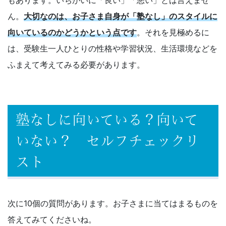
組
ん。
大切なのは、お子さま自身が「塾なし」のスタイルに
向いているのかどうかという点です
。それを見極めるに
め
は、受験生一人ひとりの性格や学習状況、生活環境などを
る
ふまえて考えてみる必要があります。
ノ
ウ
塾なしに向いている？向いて
ハ
いない？ セルフチェックリ
スト
ウ
で、
次に10個の質問があります。お子さまに当てはまるものを
皆
答えてみてくださいね。