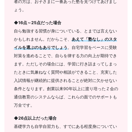
者の方は、お子さまに一番あった塾を見つけてあげまし
ょう。
◆
16点～25点だった場合
自ら勉強する習慣が身についている、とまでは言えない
かもしれません。だからこそ、
あえて「塾なし」のスタ
イルを選ぶのもありでしょう
。自宅学習をベースに受験
対策を進めることで、自らを律する力の向上が期待でき
ます。ただしその場合には、学習に行き詰まってしまっ
たときに気兼ねなく質問や相談ができること、充実した
入試情報が継続的に提供されることが絶対に欠かせない
条件となります。創業以来90年以上に渡り培ったＺ会の
通信教育のシステムならば、これらの面でのサポートも
万全です。
◆
26点以上だった場合
基礎学力も自学自習力も、すでにある程度身についてい