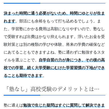
「受
決まった時間に通う必要がないため、時間にゆとりが生ま
験
れます
。部活にも余裕をもって打ち込めるでしょう。ま
学
た、学習塾にかかる費用は高額になりやすいので、塾なし
で受験すれば出費はかなり抑えられます。浮いたお金を受
習
験対策とは別の種類の学びや体験、将来の学費の確保など
ナ
にあてることもできますよね。塾に通わずに勉強するスタ
イルを選ぶことで、
自学自習の力が身につき、その後の高
ビ」。
校での学習、続く大学受験にむけた学習習慣の下地ができ
受
ることも期待できます
。
験
「塾なし」高校受験のデメリットとは…
生
塾に通えば
勉強で生じた疑問はすぐに質問して解決できま