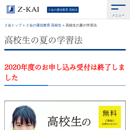
Ｚ
Ｚ会の通信教育 高校生
メニュー
会
Ｚ会トップ
>
Ｚ会の通信教育 高校生
>
高校生の夏の学習法
の
高校生の夏の学習法
通
信
2020年度のお申し込み受付は終了しま
教
した
育
（高
校