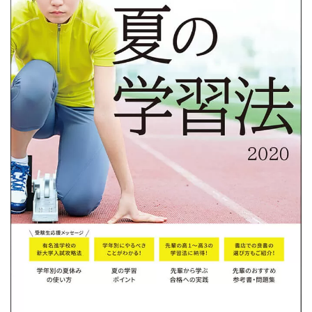
生
向
け）
の
公
式
サ
イ
ト。