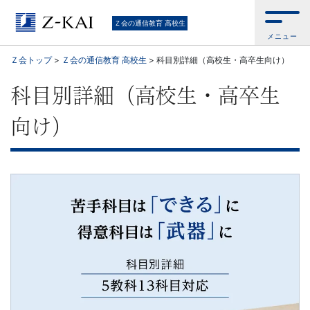
Ｚ
Ｚ会の通信教育 高校生
メニュー
会
Ｚ会トップ
>
Ｚ会の通信教育 高校生
>
科目別詳細（高校生・高卒生向け）
の
科目別詳細（高校生・高卒生
通
向け）
信
教
育
（高
校