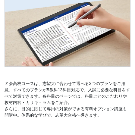
生
向
け）
の
公
式
Ｚ会高校コースは、志望大に合わせて選べる3つのプランをご用
サ
意。すべてのプランが5教科13科目対応で、入試に必要な科目をす
べて対策できます。各科目のページでは、科目ごとのこだわりや
イ
教材内容・カリキュラムをご紹介。
さらに、目的に応じて専用の対策ができる有料オプション講座も
ト。
開講中。体系的な学びで、志望大合格へ導きます。