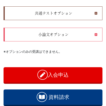
共通テストオプション
小論文オプション
※オプションのみの受講はできません。
お
問
い
入会申込
合
わ
せ
資料請求