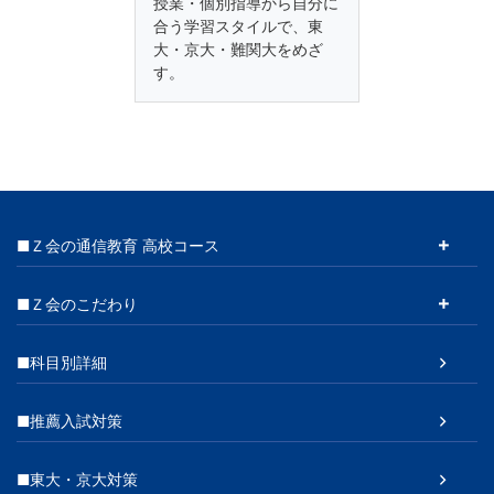
授業・個別指導から自分に
合う学習スタイルで、東
大・京大・難関大をめざ
す。
■Ｚ会の通信教育 高校コース
■Ｚ会のこだわり
■科目別詳細
■推薦入試対策
■東大・京大対策