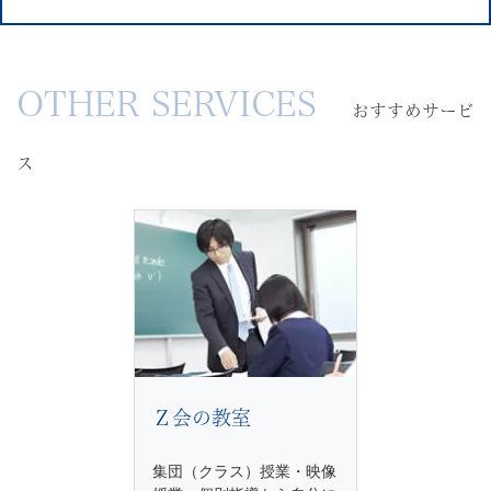
お
OTHER SERVICES
す
おすすめサービ
す
め
ス
サ
ー
ビ
ス
Ｚ会の教室
集団（クラス）授業・映像