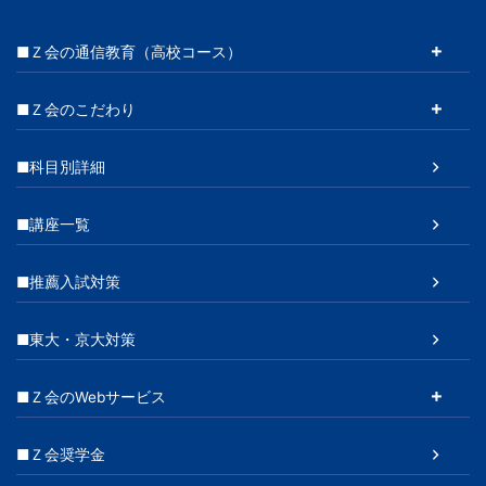
■Ｚ会の通信教育（高校コース）
■Ｚ会のこだわり
■科目別詳細
■講座一覧
■推薦入試対策
■東大・京大対策
■Ｚ会のWebサービス
■Ｚ会奨学金