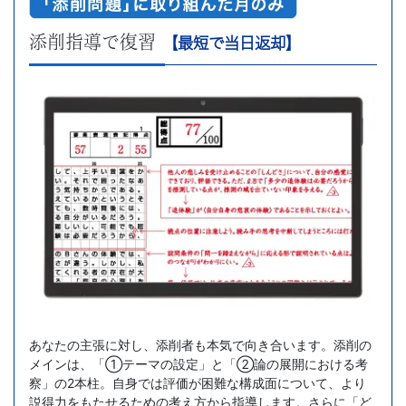
添削指導で復習
【最短で当日返却】
あなたの主張に対し、添削者も本気で向き合います。添削の
メインは、「①テーマの設定」と「②論の展開における考
察」の2本柱。自身では評価が困難な構成面について、より
説得力をもたせるための考え方から指導します。さらに「ど