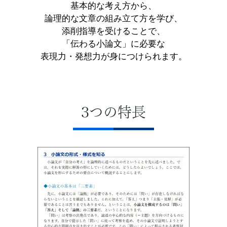
基本的な考え方から、
3
論理的な文章の組み立て方を学び、
添削指導を受けることで、
生・
「伝わる小論文」に必要な
表現力・発想力が身につけられます。
高
卒
3つの特長
生
向
け
の
講