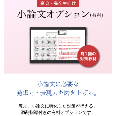
受
験
生）
の
公
式
サ
小論文に必要な
イ
発想力・表現力を磨き上げる。
ト。
毎月、小論文に特化した対策が行える、
高
添削指導付きの有料オプションです。