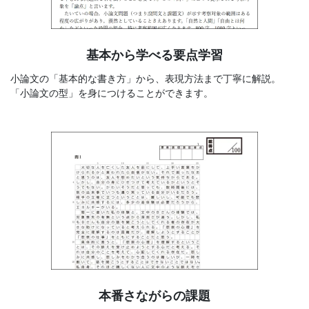
座
を
基本から学べる要点学習
ご
小論文の「基本的な書き方」から、表現方法まで丁寧に解説。
「小論文の型」を身につけることができます。
紹
介
し
ま
す。
本番さながらの課題