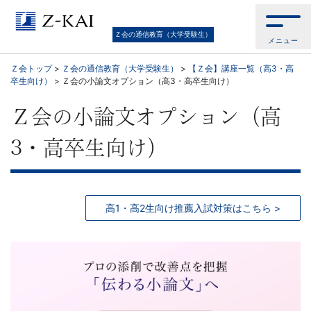
Ｚ
Ｚ会の通信教育（大学受験生）
会
メニュー
Ｚ会トップ
>
Ｚ会の通信教育（大学受験生）
>
【Ｚ会】講座一覧（高3・高
の
卒生向け）
>
Ｚ会の小論文オプション（高3・高卒生向け）
通
Ｚ会の小論文オプション（高
信
3・高卒生向け）
教
高1・高2生向け推薦入試対策はこちら >
育
（大
学