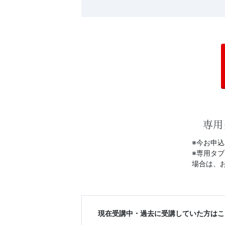
受
験
生）
の
公
式
専用
サ
※今お申
※専用タブ
場合は、
イ
ト。
現在受講中・過去に受講していた方はこ
高