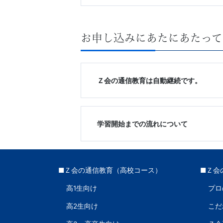
3
お申し込みにあたにあたって
生・
高
Ｚ会の通信教育は自動継続です。
卒
生
学習開始までの流れについて
向
け
■Ｚ会の通信教育（高校コース）
■Ｚ会
の
高1生向け
プロ
講
高2生向け
こだ