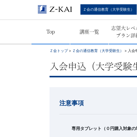
Ｚ
Ｚ会の通信教育（大学受験生）
会
志望大レベ
Top
講座一覧
の
プラン詳
通
Ｚ会トップ
>
Ｚ会の通信教育（大学受験生）
>
入会
信
入会申込（大学受験
教
育
注意事項
（大
学
専用タブレット（０円購入対象の