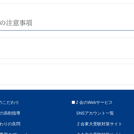
の注意事項
のこだわり
■Ｚ会のWebサービス
の添削指導
SNSアカウント一覧
わりの良問
Ｚ会東大受験対策サイト