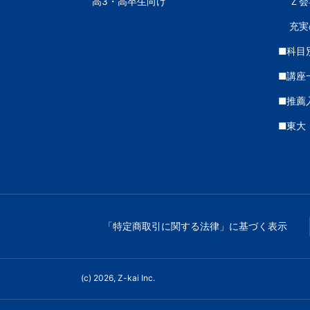
高3・高卒生向け
Ｚ会
座
充実
を
■科目
ご
■講座
■推薦
紹
■東大
介
し
ま
「特定商取引に関する法律」に基づく表示
す。
(c) 2026, Z-kai Inc.