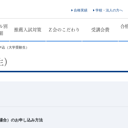
合格実績
学校・法人の方へ
ル別
合
推薦入試対策
Ｚ会のこだわり
受講会費
細
申込（大学受験生）
生）
場合）のお申し込み方法