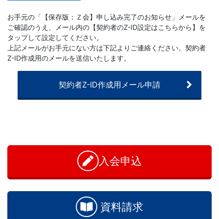
3
お手元の「【保存版：Ｚ会】申し込み完了のお知らせ」メールを
ご確認のうえ、メール内の【契約者のZ-ID設定はこちらから】を
生・
タップして設定してください。
上記メールがお手元にない方は下記よりご連絡ください。契約者
Z-ID作成用のメールを送信いたします。
高
卒
契約者Z-ID作成用メール申請
生
向
け
入会申込
の
講
資料請求