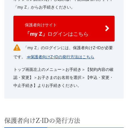
受
「my Z」からお手続きください。
験
保護者向けサイト
生）
「my Z」
ログインはこちら
の
「my Z」のログインには、保護者向けZ-IDが必要
公
です。
⇒保護者向けZ-IDの発行方法はこちら
式
トップ画面左上のメニュー＞お手続き＞【契約内容の確
認・変更】＞お子さまのお名前を選択＞【申込・変更・
サ
中止手続き】よりお手続きください。
イ
ト。
保護者向けZ-IDの発行方法
高