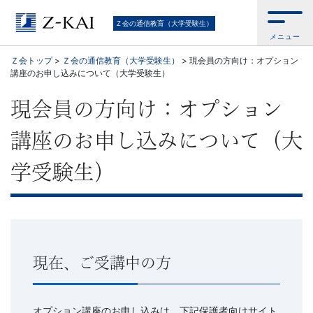
Ｚ
Ｚ会の通信教育（大学受験生）
メニュー
会
Ｚ会トップ
>
Ｚ会の通信教育（大学受験生）
>
現会員の方向け：オプション
講座のお申し込みについて（大学受験生）
の
現会員の方向け：オプション
通
講座のお申し込みについて（大
信
学受験生）
教
育
（大
現在、ご受講中の方
学
オプション講座のお申し込みは、下記保護者向けサイト