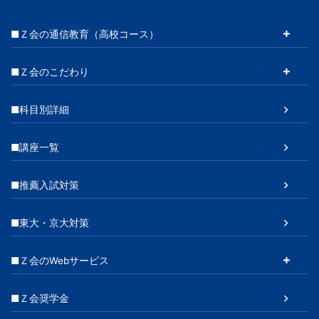
■Ｚ会の通信教育（高校コース）
■Ｚ会のこだわり
■科目別詳細
■講座一覧
■推薦入試対策
■東大・京大対策
■Ｚ会のWebサービス
■Ｚ会奨学金