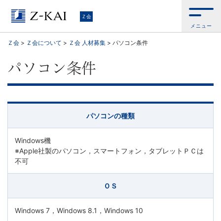
Ｚ
Ｚ会
メニュー
会
Ｚ会
>
Ｚ会について
>
Ｚ会 人材募集
>
パソコン条件
【公
パソコン条件
式
サ
パソコンの種類
イ
Windows機
ト】
※Apple社製のパソコン，スマートフォン，タブレットＰＣは
不可
自
ＯＳ
ら
Windows 7，Windows 8.1，Windows 10