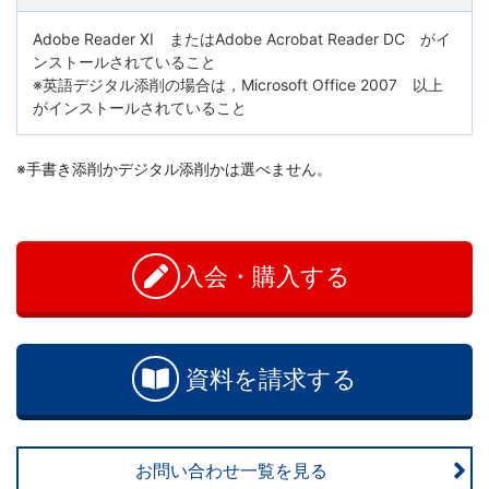
以
Adobe Reader XI またはAdobe Acrobat Reader DC がイ
ンストールされていること
上
※英語デジタル添削の場合は，Microsoft Office 2007 以上
がインストールされていること
の
※手書き添削かデジタル添削かは選べません。
差
お
問
を
い
入会・購入する
合
つ
わ
せ
け
資料を請求する
る。
幼
お問い合わせ一覧を見る