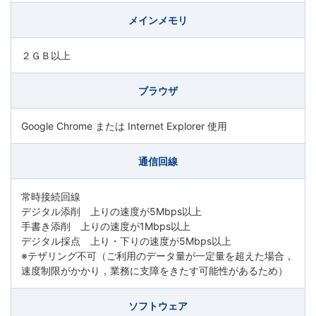
学
メインメモリ
ぶ
２ＧＢ以上
こ
ブラウザ
と
Google Chrome または Internet Explorer 使用
は、
通信回線
や
常時接続回線
が
デジタル添削 上りの速度が5Mbps以上
手書き添削 上りの速度が1Mbps以上
て、
デジタル採点 上り・下りの速度が5Mbps以上
※テザリング不可（ご利用のデータ量が一定量を超えた場合，
学
速度制限がかかり，業務に支障をきたす可能性があるため）
力
ソフトウェア