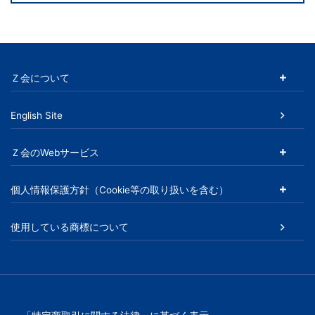
児
～
大
Ｚ会について
学
English Site
受
Ｚ会のWebサービス
験
個人情報保護方針（Cookie等の取り扱いを含む）
生・
使用している商標について
大
学