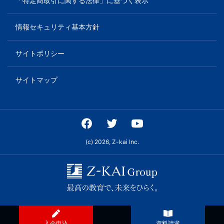
生・
「特定商取引に関する法律」に基づく表示
社
情報セキュリティ基本方針
会
サイトポリシー
人
サイトマップ
向
け
に、
(c) 2026, Z-kai Inc.
通
信
教
入会申込
資料請求