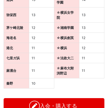
学園
☆横浜女学
弥栄西
13
13
院
茅ケ崎北陵
12
☆湘南学園
13
海老名
12
☆横浜創英
12
港北
11
☆横浜
12
七里ガ浜
11
☆法政大二
11
☆麻布大附
麻溝台
11
11
渕野辺
秦野
10
お
問
い
入会・購入する