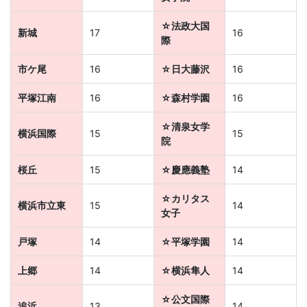
☆法政大国
新城
17
16
際
市ケ尾
16
☆日大藤沢
16
平塚江南
16
☆森村学園
16
☆清泉女学
横浜国際
15
15
院
桜丘
15
☆慶應義塾
14
☆カリタス
横浜市立東
15
14
女子
戸塚
14
☆平塚学園
14
上郷
14
☆横浜隼人
14
☆公文国際
追浜
13
14