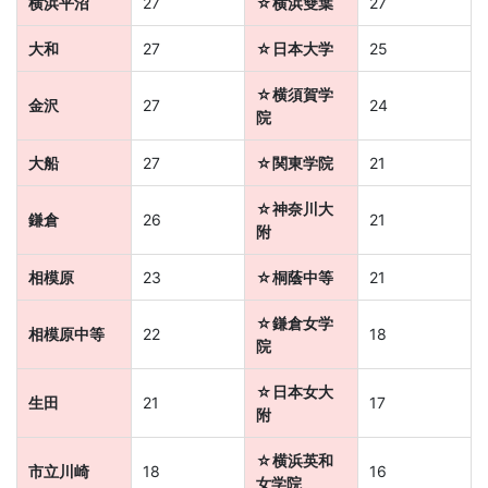
横浜平沼
27
☆横浜雙葉
27
大和
27
☆日本大学
25
☆横須賀学
金沢
27
24
院
大船
27
☆関東学院
21
☆神奈川大
鎌倉
26
21
附
相模原
23
☆桐蔭中等
21
☆鎌倉女学
相模原中等
22
18
院
☆日本女大
生田
21
17
附
☆横浜英和
市立川崎
18
16
女学院