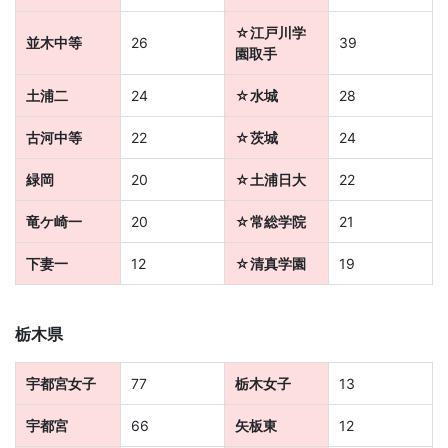
学
☆江戸川学
並木中等
26
39
ぶ
園取手
こ
土浦二
24
☆水城
28
古河中等
22
☆茨城
24
と
緑岡
20
☆土浦日大
22
は、
竜ケ崎一
20
☆常総学院
21
や
下妻一
12
☆清真学園
19
が
て、
栃木県
学
宇都宮女子
77
栃木女子
13
宇都宮
66
矢板東
12
力