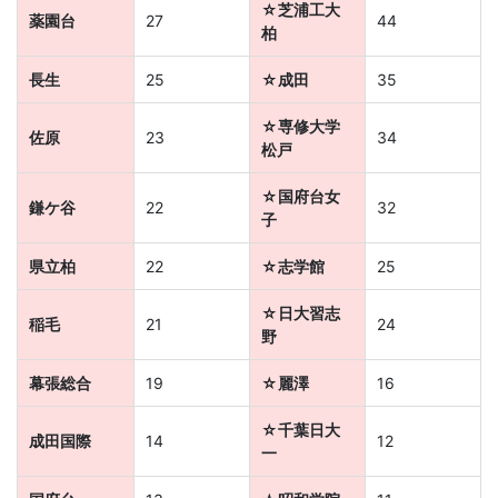
る
☆芝浦工大
薬園台
27
44
柏
Ｚ
長生
25
☆成田
35
会
☆専修大学
佐原
23
34
松戸
グ
☆国府台女
鎌ケ谷
22
32
ル
子
ー
県立柏
22
☆志学館
25
☆日大習志
プ
稲毛
21
24
野
の
幕張総合
19
☆麗澤
16
サ
☆千葉日大
成田国際
14
12
一
ー