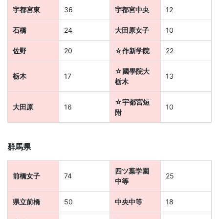
宇都宮東
36
宇都宮中央
12
以
石橋
24
大田原女子
10
上
佐野
20
☆作新学院
22
の
☆國學院大
栃木
17
13
栃木
差
☆宇都宮短
大田原
16
10
を
附
つ
群馬県
け
四ツ葉学園
前橋女子
74
25
る。
中等
幼
県立前橋
50
中央中等
18