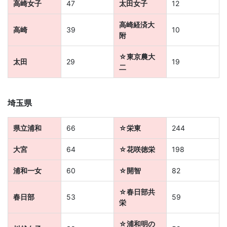
高崎女子
47
太田女子
12
児
高崎経済大
高崎
39
10
～
附
大
☆東京農大
太田
29
19
二
学
埼玉県
受
験
県立浦和
66
☆栄東
244
大宮
64
☆花咲徳栄
198
生・
浦和一女
60
☆開智
82
大
☆春日部共
春日部
53
59
学
栄
☆浦和明の