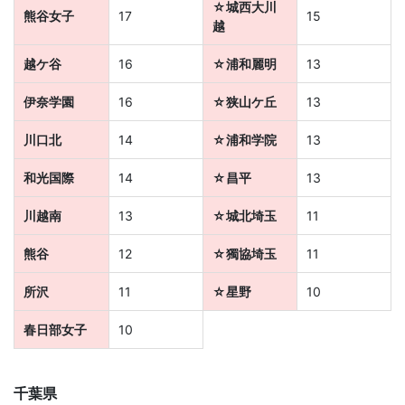
☆城西大川
熊谷女子
17
15
育
越
越ケ谷
16
☆浦和麗明
13
を
伊奈学園
16
☆狭山ケ丘
13
は
川口北
14
☆浦和学院
13
じ
和光国際
14
☆昌平
13
め
川越南
13
☆城北埼玉
11
と
熊谷
12
☆獨協埼玉
11
し
所沢
11
☆星野
10
た
春日部女子
10
教
千葉県