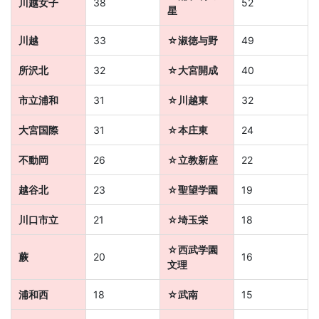
生・
川越女子
38
52
星
社
川越
33
☆淑徳与野
49
会
所沢北
32
☆大宮開成
40
人
市立浦和
31
☆川越東
32
大宮国際
31
☆本庄東
24
向
不動岡
26
☆立教新座
22
け
越谷北
23
☆聖望学園
19
に、
川口市立
21
☆埼玉栄
18
通
☆西武学園
蕨
20
16
文理
信
浦和西
18
☆武南
15
教