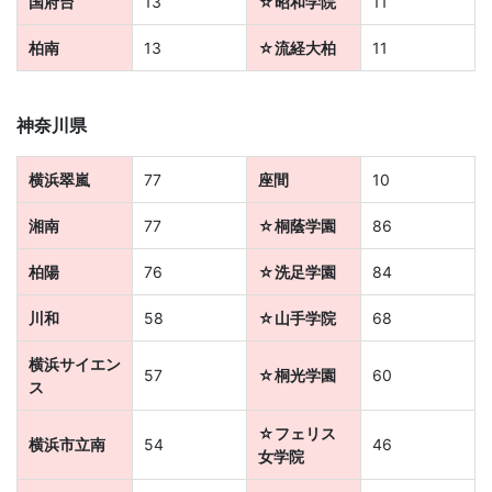
国府台
13
☆昭和学院
11
ビ
柏南
13
☆流経大柏
11
ス
神奈川県
を
横浜翠嵐
77
座間
10
ご
湘南
77
☆桐蔭学園
86
紹
柏陽
76
☆洗足学園
84
介
川和
58
☆山手学院
68
い
横浜サイエン
57
☆桐光学園
60
ス
た
☆フェリス
横浜市立南
54
46
し
女学院