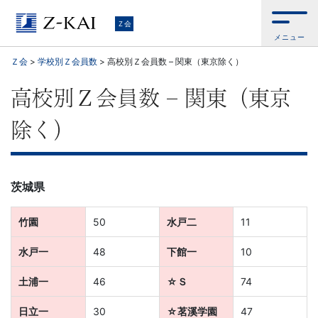
Ｚ
Ｚ会
メニュー
会
Ｚ会
>
学校別Ｚ会員数
>
高校別Ｚ会員数 – 関東（東京除く）
【公
高校別Ｚ会員数 – 関東（東京
式
除く）
サ
イ
茨城県
ト】
竹園
50
水戸二
11
自
水戸一
48
下館一
10
ら
土浦一
46
☆Ｓ
74
日立一
30
☆茗溪学園
47