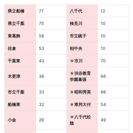
育
県立船橋
77
八千代
12
サ
県立千葉
75
検見川
10
ー
東葛飾
56
市立銚子
10
ビ
佐倉
53
柏中央
10
ス
千葉東
43
☆市川
70
☆渋谷教育
を
木更津
36
66
学園幕張
展
市立千葉
33
☆昭和秀英
66
開
船橋東
32
☆東邦大付
54
☆八千代松
す
小金
29
49
陰