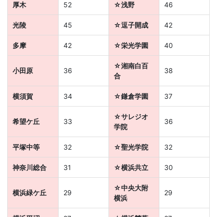
厚木
52
☆浅野
46
ま
光陵
45
☆逗子開成
42
す。
多摩
42
☆栄光学園
40
☆湘南白百
小田原
36
38
合
横須賀
34
☆鎌倉学園
37
☆サレジオ
希望ケ丘
33
36
学院
平塚中等
32
☆聖光学院
32
神奈川総合
31
☆横浜共立
30
☆中央大附
横浜緑ケ丘
29
29
横浜