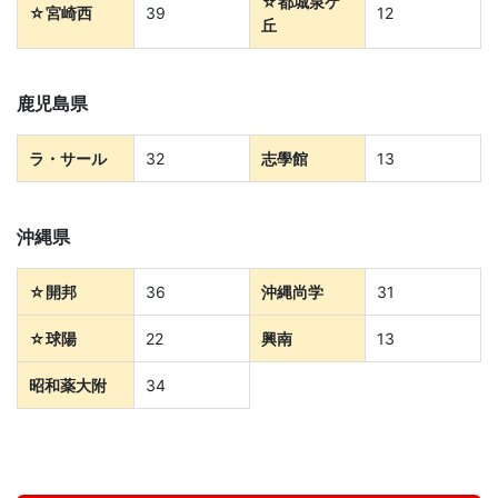
☆都城泉ケ
育
☆宮崎西
39
12
丘
サ
鹿児島県
ー
ラ・サール
32
志學館
13
ビ
ス
沖縄県
を
☆開邦
36
沖縄尚学
31
展
☆球陽
22
興南
13
昭和薬大附
34
開
す
お
問