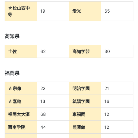
児
☆松山西中
19
愛光
65
等
～
大
高知県
学
土佐
62
高知学芸
30
受
福岡県
験
☆宗像
22
明治学園
21
生・
☆嘉穂
13
筑陽学園
16
大
福岡大大濠
68
東福岡
12
学
西南学院
44
照曜館
12