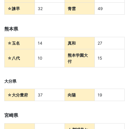
育
☆
諫早
32
青雲
49
を
熊本県
は
☆玉名
14
真和
27
じ
熊本学園大
☆
八代
10
15
付
め
と
大分県
し
☆大分豊府
37
向陽
19
た
宮崎県
教