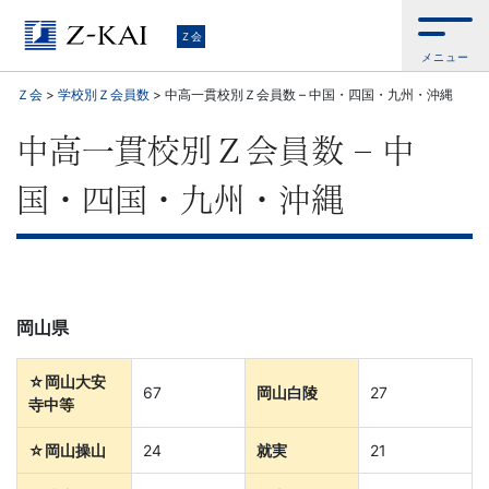
Ｚ
Ｚ会
メニュー
会
Ｚ会
>
学校別Ｚ会員数
>
中高一貫校別Ｚ会員数 – 中国・四国・九州・沖縄
【公
中高一貫校別Ｚ会員数 – 中
式
国・四国・九州・沖縄
サ
イ
岡山県
ト】
自
☆
岡山大安
67
岡山白陵
27
寺中等
ら
☆
岡山操山
24
就実
21