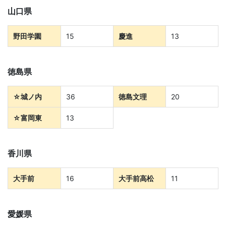
山口県
以
野田学園
15
慶進
13
上
の
徳島県
差
☆
城ノ内
36
徳島文理
20
を
☆
富岡東
13
つ
香川県
け
大手前
16
大手前高松
11
る。
幼
愛媛県