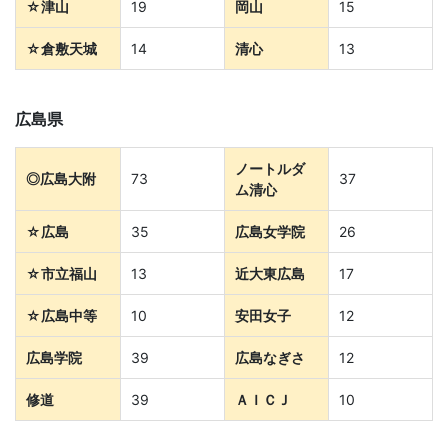
学
☆
津山
19
岡山
15
ぶ
☆
倉敷天城
14
清心
13
こ
広島県
と
ノートルダ
◎
広島大附
73
37
は、
ム清心
☆広島
35
広島女学院
26
や
☆
市立福山
13
近大東広島
17
が
☆
広島中等
10
安田女子
12
て、
広島学院
39
広島なぎさ
12
学
修道
39
ＡＩＣＪ
10
力