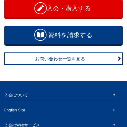
る
い
入会・購入する
合
Ｚ
わ
せ
会
資料を請求する
グ
ル
お問い合わせ一覧を見る
ー
プ
の
Ｚ会について
サ
English Site
ー
Ｚ会のWebサービス