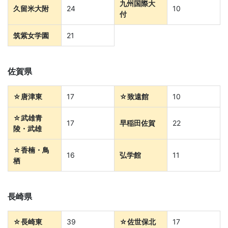
生・
九州国際大
久留米大附
24
10
付
社
筑紫女学園
21
会
佐賀県
人
向
☆
唐津東
17
☆致遠館
10
☆
武雄青
け
17
早稲田佐賀
22
陵・武雄
に、
☆
香楠・鳥
16
弘学館
11
栖
通
信
長崎県
教
☆
長崎東
39
☆佐世保北
17