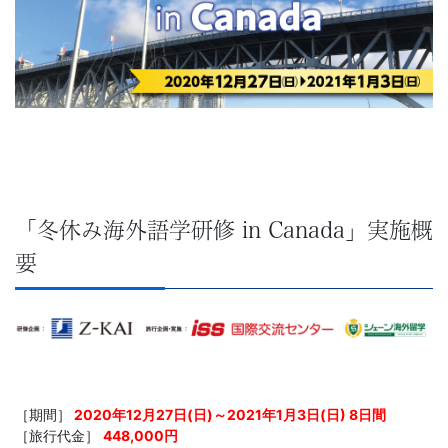
学
ぶ
こ
と
は、
「冬休み海外語学研修 in Canada」実施概
や
要
が
て、
学
［期間］
2020年12月27日(日)～2021年1月3日(日) 8日間
力
［旅行代金］
448,000円