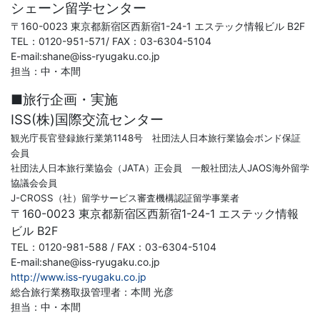
る
シェーン留学センター
〒160-0023 東京都新宿区西新宿1-24-1 エステック情報ビル B2F
Ｚ
TEL：0120-951-571/ FAX：03-6304-5104
E-mail:shane@iss-ryugaku.co.jp
会
担当：中・本間
■旅行企画・実施
グ
ISS(株)国際交流センター
ル
観光庁長官登録旅行業第1148号 社団法人日本旅行業協会ボンド保証
会員
ー
社団法人日本旅行業協会（JATA）正会員 一般社団法人JAOS海外留学
協議会会員
J-CROSS（社）留学サービス審査機構認証留学事業者
プ
〒160-0023 東京都新宿区西新宿1-24-1 エステック情報
ビル B2F
の
TEL：0120-981-588 / FAX：03-6304-5104
E-mail:shane@iss-ryugaku.co.jp
サ
http://www.iss-ryugaku.co.jp
総合旅行業務取扱管理者：本間 光彦
ー
担当：中・本間