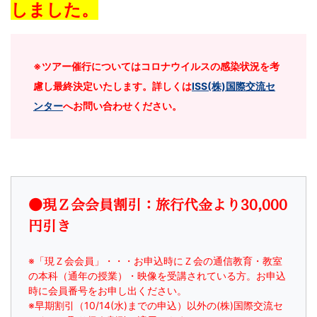
しました。
児
～
※ツアー催行についてはコロナウイルスの感染状況を考
大
慮し最終決定いたします。詳しくは
ISS(株)国際交流セ
ンター
へお問い合わせください。
学
受
験
●現Ｚ会会員割引：旅行代金より30,000
生・
円引き
大
※「現Ｚ会会員」・・・お申込時にＺ会の通信教育・教室
の本科（通年の授業）・映像を受講されている方。お申込
学
時に会員番号をお申し出ください。
※早期割引（10/14(水)までの申込）以外の(株)国際交流セ