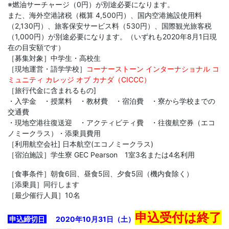
※燃油サーチャージ（0円）が別途必要になります。
以
また、海外空港諸税（概算 4,500円）、国内空港施設使用料
（2,130円）、旅客保安サービス料（530円）、国際観光旅客税
（1,000円）が別途必要になります。（いずれも2020年8月1日現
上
在の目安額です）
［募集対象］中学生・高校生
の
［現地運営・語学学校］
コーナーストーン インターナショナル コ
ミュニティ カレッジ オブ カナダ（CICCC）
差
［旅行代金に含まれるもの]
・入学金 ・授業料 ・教材費 ・宿泊費 ・寮から学校までの
交通費
を
・現地空港往復送迎 ・アクティビティ費 ・往復航空券（エコ
ノミークラス）・添乗員費用
つ
［利用航空会社] 日本航空(エコノミークラス)
［宿泊施設］学生寮 GEC Pearson 1室3名または4名利用
け
［食事条件］朝食6回、昼食5回、夕食5回（機内食除く）
［添乗員］同行します
る。
［最少催行人員］10名
幼
申込受付は終了
申込締切日
2020年10月31日（土）