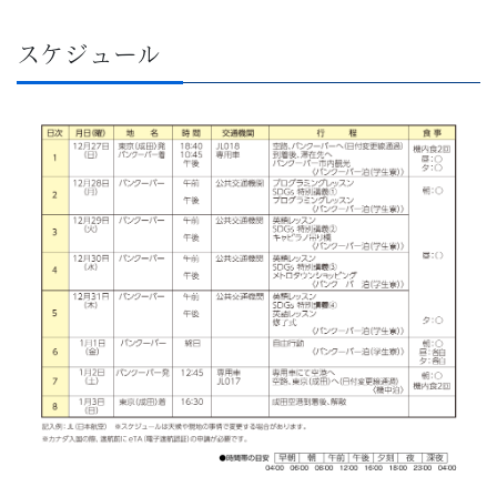
育
スケジュール
を
は
じ
め
と
し
た
教