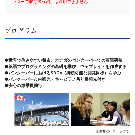
生・
ンターで取り扱う割引は適用できません。
社
会
プログラム
人
向
●世界で住みやすい都市、カナダのバンクーバーでの英語研修
●英語でプログラミングの基礎を学び、ウェブサイトを作成する
け
●バンクーバーにおけるSDGs（持続可能な開発目標）を学ぶ
●バンクーバー市内観光・キャピラノ吊り橋観光付き
●安心の添乗員同行
に、
通
信
教