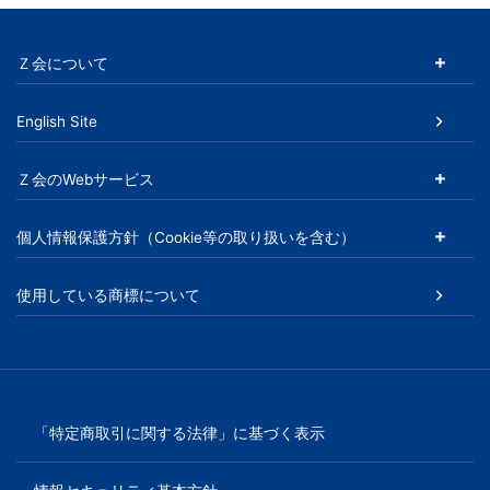
ビ
Ｚ会について
ス
English Site
を
Ｚ会のWebサービス
ご
個人情報保護方針（Cookie等の取り扱いを含む）
紹
介
使用している商標について
い
た
「特定商取引に関する法律」に基づく表示
し