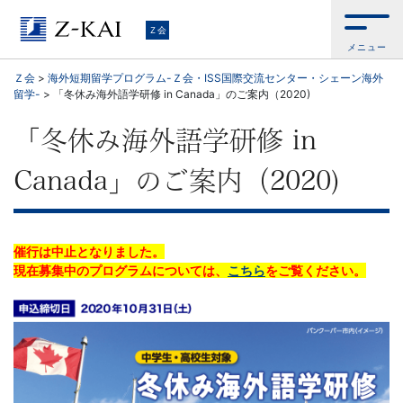
Ｚ
Ｚ会
メニュー
会
Ｚ会
>
海外短期留学プログラム-Ｚ会・ISS国際交流センター・シェーン海外
留学-
>
「冬休み海外語学研修 in Canada」のご案内（2020)
【公
「冬休み海外語学研修 in
式
Canada」のご案内（2020)
サ
イ
催行は中止となりました。
ト】
現在募集中のプログラムについては、
こちら
をご覧ください。
自
ら