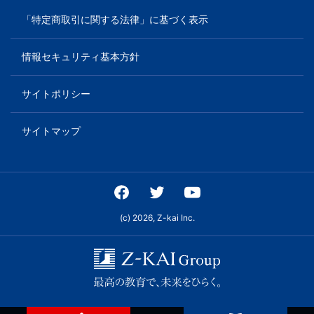
ビ
「特定商取引に関する法律」に基づく表示
ス
情報セキュリティ基本方針
を
サイトポリシー
ご
サイトマップ
紹
介
(c) 2026, Z-kai Inc.
い
た
し