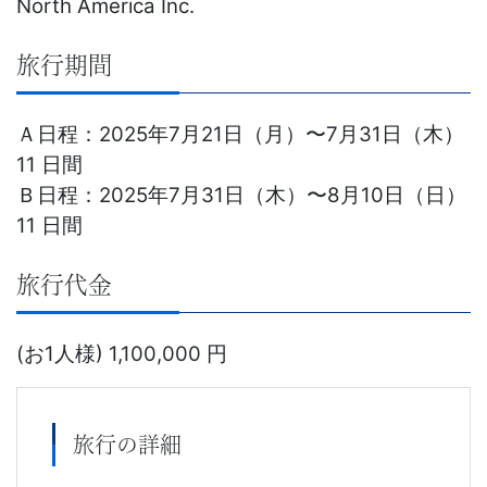
North America Inc.
児
旅行期間
～
大
Ａ日程：2025年7月21日（月）〜7月31日（木）
11 日間
学
Ｂ日程：2025年7月31日（木）〜8月10日（日）
受
11 日間
験
旅行代金
生・
(お1人様) 1,100,000 円
大
学
旅行の詳細