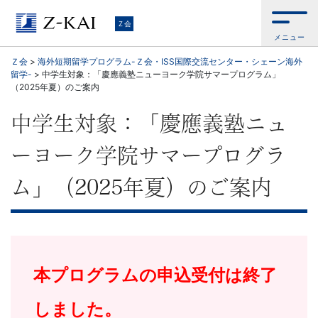
Ｚ
Ｚ会
メニュー
会
Ｚ会
>
海外短期留学プログラム-Ｚ会・ISS国際交流センター・シェーン海外
留学-
>
中学生対象：「慶應義塾ニューヨーク学院サマープログラム」
【公
（2025年夏）のご案内
式
中学生対象：「慶應義塾ニュ
サ
ーヨーク学院サマープログラ
イ
ム」（2025年夏）のご案内
ト】
自
本プログラムの申込受付は終了
ら
しました。