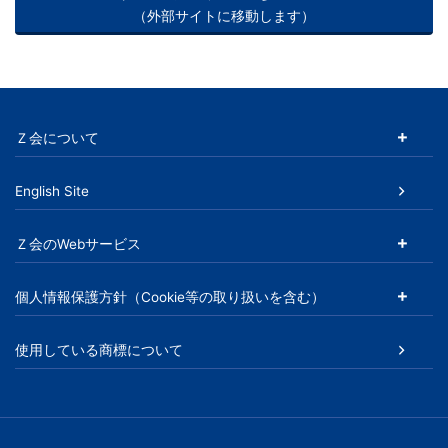
る
（外部サイトに移動します）
Ｚ
会
Ｚ会について
グ
ル
English Site
ー
Ｚ会のWebサービス
プ
個人情報保護方針（Cookie等の取り扱いを含む）
の
使用している商標について
サ
ー