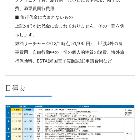
費、添乗員同行費用
育
■ 旅行代金に含まれないもの
を
上記のほかは代金に含まれておりません。その一部を例
示します。
は
燃油サーチャージ(12/1 時点 51,100 円)、上記以外の食
事費用、自由行動中の一切の個人的性質の諸費、海外旅
じ
行保険料、ESTA(米国電子渡航認証)申請費用など
め
と
日程表
し
た
教