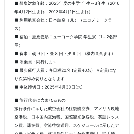
生・
■ 募集対象年齢：2025年度の中学1年生～3年生（2010
年4月2日生まれ～2013年4月1日生まれ）
社
■ 利用航空会社：日本航空（JL）（エコノミークラ
会
ス）
■ 宿泊：慶應義塾ニューヨーク学院 学生寮（1～2名部
人
屋）
■ 食事：朝 9 回・昼 8 回・夕 9 回 (機内食含まず)
向
■ 添乗員：同行します
■ 最少催行人員：各日程20名 (定員40名) ※定員にな
け
り次第締め切りとなります
に、
■ 申込締切日：2025年4月30日(水)
通
■ 旅行代金に含まれるもの
旅行条件に示した航空会社の往復航空券、アメリカ現地
信
空港税、日本国内空港税、国際観光旅客税、英語レッス
ン費、滞在費、空港往復送迎、スケジュールに示したア
教
クティビティ費、旅行条件に示した食事費用、諸手続