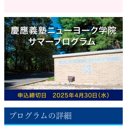
学
ぶ
こ
と
は、
や
が
て、
学
プログラムの詳細
力