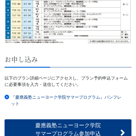
育
サ
ー
ビ
お申し込み
ス
を
以下のプラン詳細ページにアクセスし、プラン予約申込フォーム
に必要事項を入力・送信してください。
展
『慶應義塾ニューヨーク学院サマープログラム』パンフレ
ット
開
す
慶應義塾ニューヨーク学院
サマープログラム参加申込