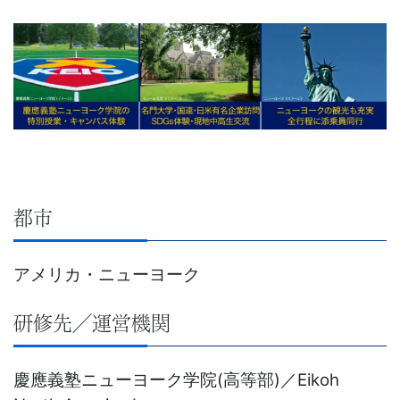
以
上
の
差
を
都市
つ
アメリカ・ニューヨーク
け
研修先／運営機関
る。
幼
慶應義塾ニューヨーク学院(高等部)／Eikoh