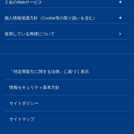
Ｚ会のWebサービス
以
個人情報保護方針（Cookie等の取り扱いを含む）
上
使用している商標について
の
差
を
「特定商取引に関する法律」に基づく表示
つ
情報セキュリティ基本方針
け
サイトポリシー
る。
サイトマップ
幼