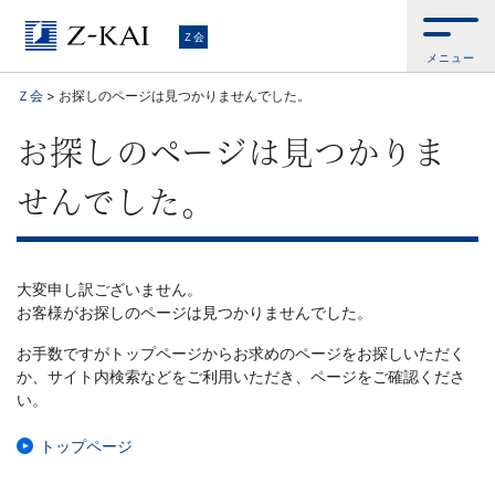
Ｚ
Ｚ会
メニュー
会
Ｚ会
>
お探しのページは見つかりませんでした。
【公
お探しのページは見つかりま
式
せんでした。
サ
イ
大変申し訳ございません。
お客様がお探しのページは見つかりませんでした。
ト】
お手数ですがトップページからお求めのページをお探しいただく
か、サイト内検索などをご利用いただき、ページをご確認くださ
自
い。
ら
トップページ
お