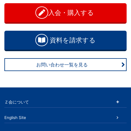
学
問
い
入会・購入する
ぶ
合
わ
こ
せ
資料を請求する
と
は、
お問い合わせ一覧を見る
や
が
て、
Ｚ会について
学
English Site
力