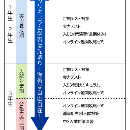
ラ
ム
で、
よ
り
学
び
や
す