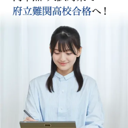
の
中
１
～
中
３
生
の
方
向