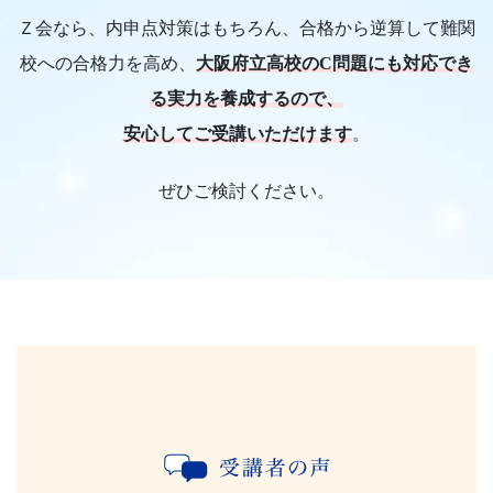
高
Ｚ会なら、内申点対策はもちろん、合格から逆算して難関
校への合格力を高め、
大阪府立高校のC問題にも対応でき
校
る実力を養成するので、
受
安心してご受講いただけます
。
験
ぜひご検討ください。
コ
ー
ス】
を
ご