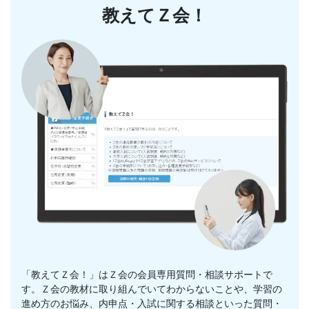
苦
教えてＺ会！
手
や
レ
ベ
ル
に
合
わ
「教えてＺ会！」はＺ会の会員専用質問・相談サポートで
す。Ｚ会の教材に取り組んでいてわからないことや、学習の
せ
進め方のお悩み、内申点・入試に関する相談といった質問・