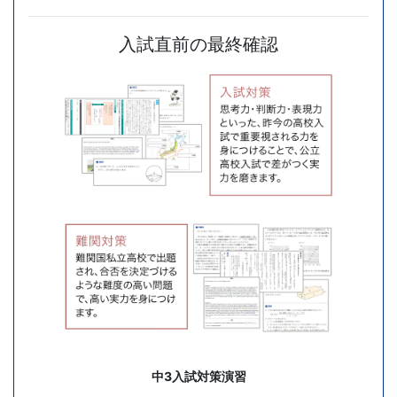
グ
入試直前の最終確認
ル
ー
プ
公
式
サ
イ
ト
中3入試対策演習