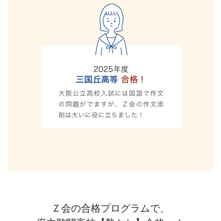
校
受
験
コ
ー
ス
で
は、
自
Ｚ会の合格プログラムで、