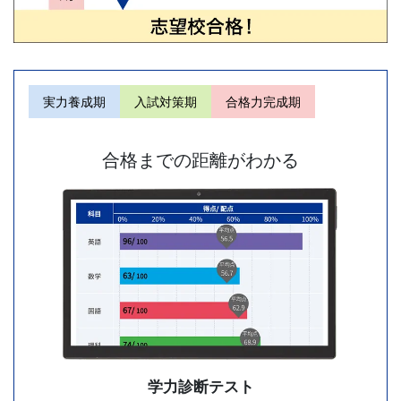
く
な
り
実力養成期
入試対策期
合格力完成期
ま
合格までの距離がわかる
し
た。
定
期
テ
ス
学力診断テスト