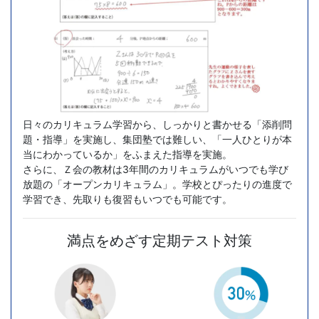
め
ま
す。
考
日々のカリキュラム学習から、しっかりと書かせる「添削問
題・指導」を実施し、集団塾では難しい、「一人ひとりが本
当にわかっているか」をふまえた指導を実施。
え
さらに、Ｚ会の教材は3年間のカリキュラムがいつでも学び
放題の「オープンカリキュラム」。学校とぴったりの進度で
て
学習でき、先取りも復習もいつでも可能です。
「紙
満点をめざす定期テスト対策
に
書