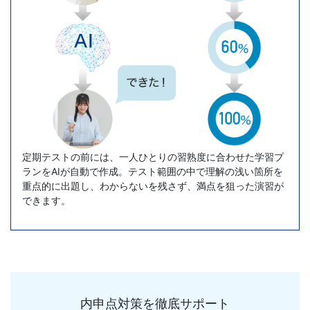
く」
良
さ
は
そ
定期テストの前には、一人ひとりの習熟度に合わせた学習プ
ランをAIが自動で作成。テスト範囲の中で理解の浅い箇所を
の
重点的に出題し、わからないを残さず、満点を狙った演習が
できます。
ま
ま
に、
内申点対策を徹底サポート