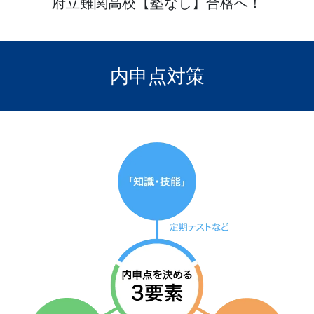
府立難関高校【塾なし】合格へ！
宅
学
内申点対策
習
で
難
関
高
校
合