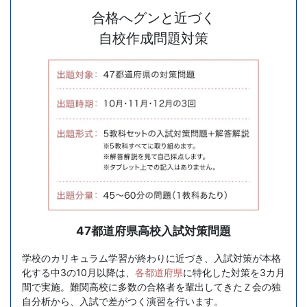
り
合格へグンと近づく
サ
自校作成問題対策
ポ
ー
ト
し
ま
す。
47都道府県高校入試対策問題
学校のカリキュラム学習が終わりに近づき、入試対策が本格
Ｚ
化する中3の10月以降は、
各都道府県
に特化した対策を3カ月
間で実施。難関高校に多数の合格者を輩出してきたＺ会の独
会
自分析から、入試で差がつく演習を行います。