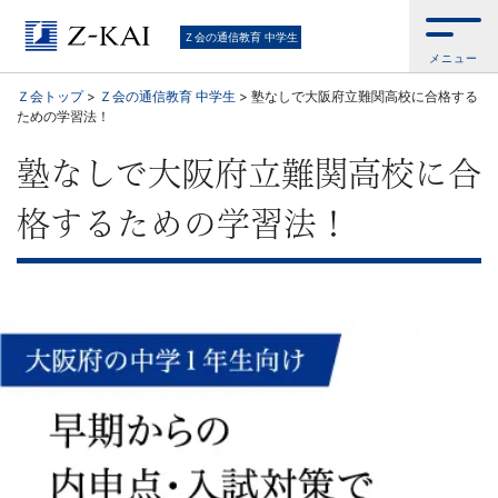
高
Ｚ会の通信教育 中学生
メニュー
校
Ｚ会トップ
>
Ｚ会の通信教育 中学生
>
塾なしで大阪府立難関高校に合格する
ための学習法！
受
塾なしで大阪府立難関高校に合
験
格するための学習法！
を
す
る
予
定