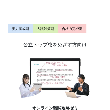
試
を
見
実力養成期
入試対策期
合格力完成期
据
公立トップ校をめざす方向け
え
て、
日々
の
授
業
オンライン難関攻略ゼミ