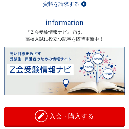
資料を請求する
information
『Ｚ会受験情報ナビ』では、
高校入試に役立つ記事を随時更新中！
お
問
入会・購入する
い
合