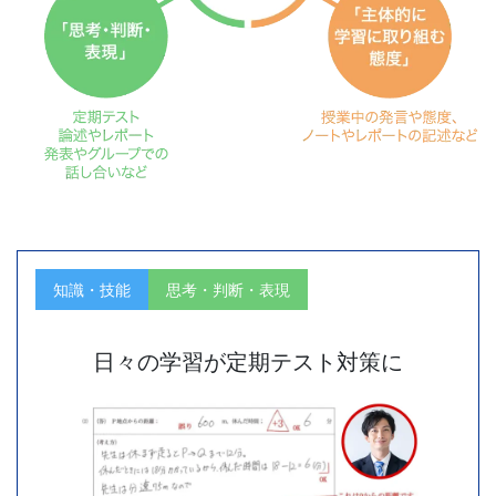
格
レ
ベ
ル
へ
と
知識・技能
思考・判断・表現
実
日々の学習が定期テスト対策に
力
を
高