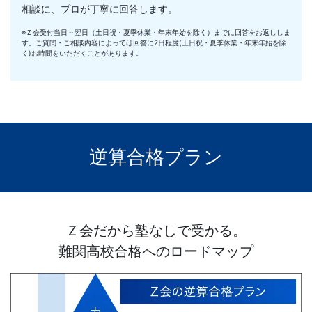
相談に、プロが丁寧に回答します。
た
※Ｚ会受付当日～翌日（土日祝・夏季休業・年末年始を除く）までに回答をお返ししま
す。ご質問・ご相談内容によっては回答に2日程度(土日祝・夏季休業・年末年始を除
個
く)お時間をいただくことがあります。
別
の
学
逆算合格プラン
習
プ
Ｚ会だから塾なしで受かる。
難関高校合格へのロードマップ
ロ
グ