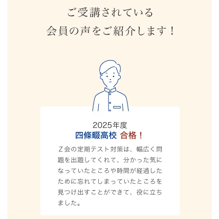
紹
介
す
る
ペ
ー
ジ
で
す。
高