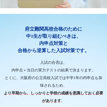
け
に、
府立難関高校合格のために
【Ｚ
中1生が取り組むべきは、
会
内申点対策と
合格から逆算した入試対策です。
の
入試の合否は、
通
内申点＋当日の実力テストの結果で決まります。
信
とくに、大阪府の公立高校入試では中学1年の内申点も加
味されるため、
教
より早期から、しっかりと学校の成績を意識しておく必要
育
があります
。