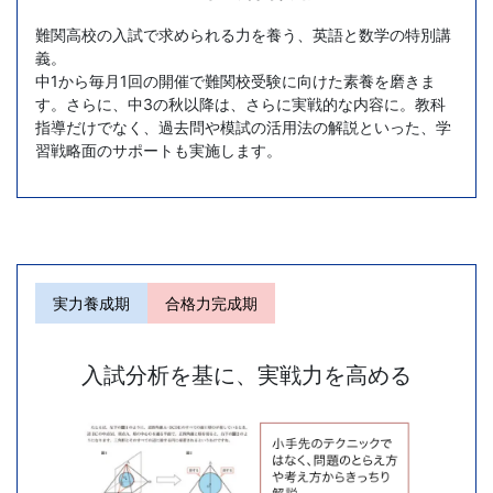
理
難関高校の入試で求められる力を養う、英語と数学の特別講
義。
中1から毎月1回の開催で難関校受験に向けた素養を磨きま
解
す。さらに、中3の秋以降は、さらに実戦的な内容に。教科
指導だけでなく、過去問や模試の活用法の解説といった、学
や
習戦略面のサポートも実施します。
成
績
ア
実力養成期
合格力完成期
ッ
入試分析を基に、実戦力を高める
プ、
志