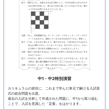
策
教
材
も
充
実。
高
中1・中2特別演習
校
カリキュラムの節目に、これまで学んだ単元で解ける入試形
式の総合問題を出題。
入
過去の入試を分析して作成された問題に、中1から取り組む
ことで、入試を意識した「定着」をはかります。