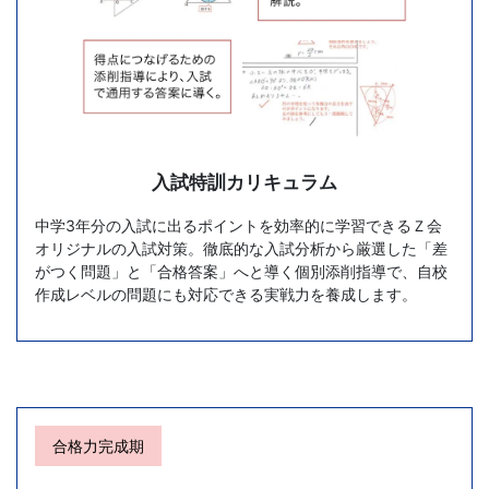
望
校
合
格
入試特訓カリキュラム
ま
中学3年分の入試に出るポイントを効率的に学習できるＺ会
オリジナルの入試対策。徹底的な入試分析から厳選した「差
がつく問題」と「合格答案」へと導く個別添削指導で、自校
で
作成レベルの問題にも対応できる実戦力を養成します。
し
っ
か
合格力完成期