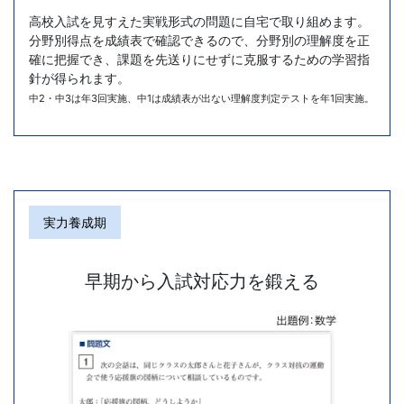
高校入試を見すえた実戦形式の問題に自宅で取り組めます。
ト
分野別得点を成績表で確認できるので、分野別の理解度を正
確に把握でき、課題を先送りにせずに克服するための学習指
対
針が得られます。
中2・中3は年3回実施、中1は成績表が出ない理解度判定テストを年1回実施。
策
教
材
実力養成期
や、
早期から入試対応力を鍛える
入
試
対