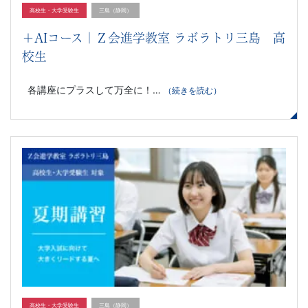
高校生・大学受験生
三島（静岡）
＋AIコース｜Ｚ会進学教室 ラボラトリ三島 高
校生
各講座にプラスして万全に！…
（続きを読む）
高校生・大学受験生
三島（静岡）