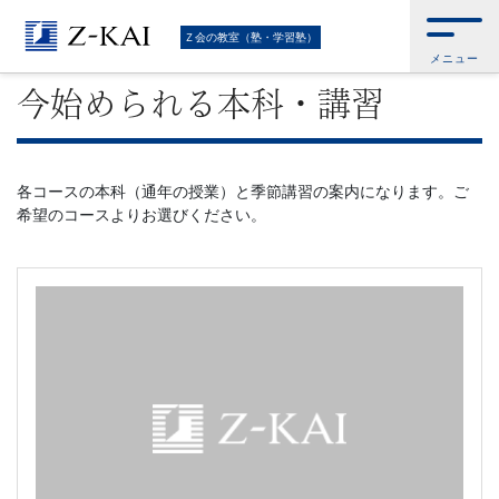
難
Ｚ会トップ
>
Ｚ会の教室（塾・学習塾）
>
今始められる本科・講習
Ｚ会の教室（塾・学習塾）
メニュー
関
今始められる本科・講習
校
受
各コースの本科（通年の授業）と季節講習の案内になります。ご
希望のコースよりお選びください。
験
に
強
い
学