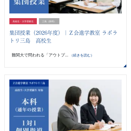
高校生・大学受験生
三島（静岡）
集団授業（2026年度）｜Ｚ会進学教室 ラボラ
トリ三島 高校生
難関大で問われる「アウトプ…
（続きを読む）