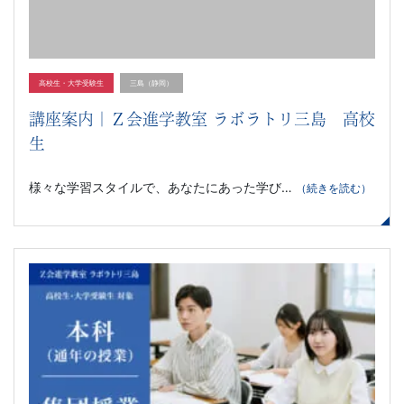
習
塾
高校生・大学受験生
三島（静岡）
講座案内｜Ｚ会進学教室 ラボラトリ三島 高校
生
様々な学習スタイルで、あなたにあった学び…
（続きを読む）