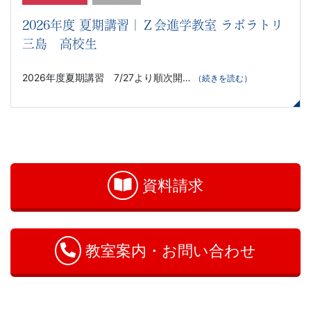
2026年度 夏期講習｜Ｚ会進学教室 ラボラトリ
三島 高校生
2026年度夏期講習 7/27より順次開…
（続きを読む）
お
問
い
資料請求
合
わ
せ
教室案内・お問い合わせ