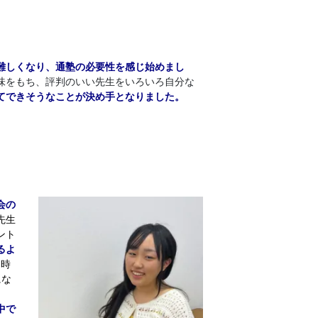
難しくなり、通塾の必要性を感じ始めまし
味をもち、評判のいい先生をいろいろ自分な
てできそうなことが決め手となりました。
会の
先生
ント
るよ
、時
にな
中で