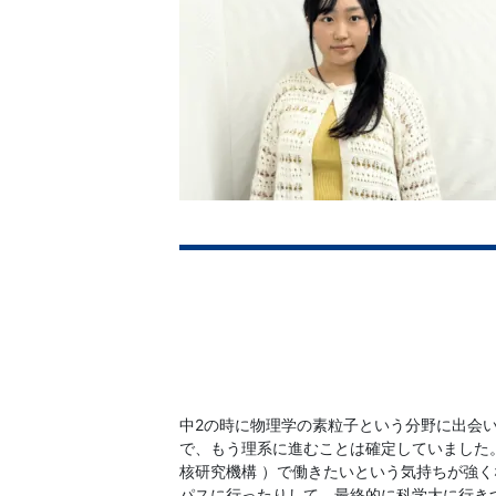
習
塾
中2の時に物理学の素粒子という分野に出会
で、もう理系に進むことは確定していました。
核研究機構
）で働きたいという気持ちが強く
パスに行ったりして、最終的に科学大に行き