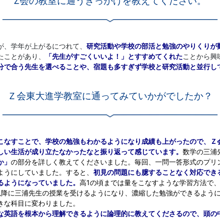
Z会の教室に通うきっかけを教えてください。
が、学年が上がるにつれて、
研究活動や学校の部活と勉強のやりくりが
たことがあり、
「先生がすごくいいよ！」とすすめてくれた
ことから興
分で合う先生を選べることや、宿題も多すぎず学校と研究活動と並行し
Ｚ会東大進学教室に通ってみていかがでしたか？
こなすことで、学校の勉強もわかるようになり成績も上がったので、Ｚ
しい生活が成り立たなかったなと振り返って感じています。
数学の三浦
か」
の部分を詳しく教えてくださいました。毎回、一問一答形式のプリ
ようにしていました。すると、
初見の問題にも臆することなく対応でき
るようになっていました。
高1の頃までは量をこなすような学習方法で
以降に三浦先生の授業を受けるようになり、濃縮した勉強ができるよう
きな科目に変わりました。
な英語を根本から理解できるように論理的に教えてくださるので、頭の