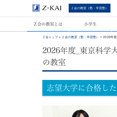
難
Ｚ会の教室（塾・学習塾）
関
Ｚ会の教室とは
小学生
校
Ｚ会トップ
>
Ｚ会の教室（塾・学習塾）
>
2026
受
2026年度_東京科
験
の教室
に
強
志望大学に合格した
い
学