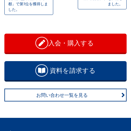
都」で第1位を獲得しま
ました。
ビ
以
した。
ゲ
上
お
ー
問
の
シ
い
入会・購入する
合
ョ
差
わ
ン
せ
を
資料を請求する
つ
け
お問い合わせ一覧を見る
る。
幼