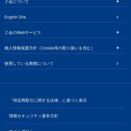
Ｚ会について
児
English Site
～
大
Ｚ会のWebサービス
学
個人情報保護方針（Cookie等の取り扱いを含む）
受
使用している商標について
験
生・
「特定商取引に関する法律」に基づく表示
大
学
情報セキュリティ基本方針