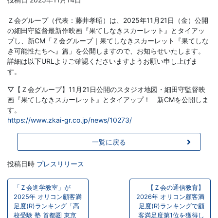
学
Ｚ会グループ（代表：藤井孝昭）は、2025年11月21日（金）公開
ぶ
の細田守監督最新作映画『果てしなきスカーレット』とタイアッ
プし、新CM「Ｚ会グループ｜果てしなきスカーレット『果てしな
こ
き可能性たちへ』篇」を公開しますので、お知らせいたします。
詳細は以下URLよりご確認くださいますようお願い申し上げま
と
す。
▽【Ｚ会グループ】11月21日公開のスタジオ地図・細田守監督映
は、
画『果てしなきスカーレット』とタイアップ！ 新CMを公開しま
す。
や
https://www.zkai-gr.co.jp/news/10273/
が
一覧に戻る
て、
投稿日時
プレスリリース
投
学
「Ｚ会進学教室」が
【Ｚ会の通信教育】
稿
2025年 オリコン顧客満
2026年 オリコン顧客満
足度(R)ランキング「高
足度(R)ランキングで顧
力
ナ
校受験 塾 首都圏 東京
客満足度第1位を獲得し