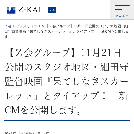
Ｚ
Ｚ会
メニュー
会
Ｚ会
>
プレスリリース
>
【Ｚ会グループ】11月21日公開のスタジオ地図・細
田守監督映画『果てしなきスカーレット』とタイアップ！ 新CMを公開しま
【公
す。
式
【Ｚ会グループ】11月21日
サ
公開のスタジオ地図・細田守
イ
監督映画『果てしなきスカー
ト】
レット』とタイアップ！ 新
自
CMを公開します。
ら
投稿日
2025年11月14日