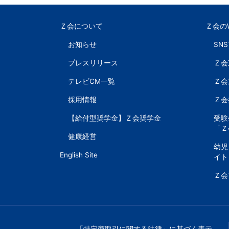
以
Ｚ会について
Ｚ会の
上
お知らせ
SN
の
プレスリリース
Ｚ会
テレビCM一覧
Ｚ会
差
採用情報
Ｚ会
を
【給付型奨学金】Ｚ会奨学金
受験
「Ｚ
つ
健康経営
幼児
English Site
イト
け
Ｚ会
る。
幼