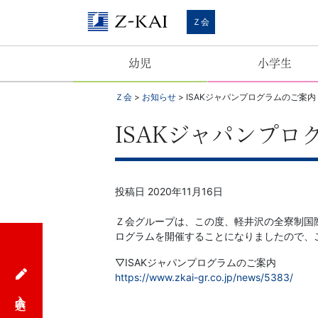
Ｚ
Ｚ会
会
幼児
小学生
【公
Ｚ会
>
お知らせ
>
ISAKジャパンプログラムのご案内
式
ISAKジャパンプロ
サ
イ
投稿日
2020年11月16日
ト】
Ｚ会グループは、この度、軽井沢の全寮制国際
ログラムを開催することになりましたので、
自
▽ISAKジャパンプログラムのご案内
https://www.zkai-gr.co.jp/news/5383/
ら
入会申込