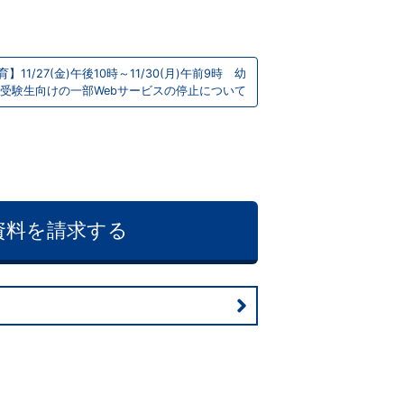
11/27(金)午後10時～11/30(月)午前9時 幼
受験生向けの一部Webサービスの停止について
資料を請求する