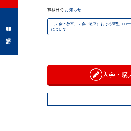
学
投稿日時
お知らせ
ぶ
投
【Ｚ会の教室】Ｚ会の教室における新型コロナ
稿
こ
について
資料請求
ナ
と
お
ビ
問
は、
ゲ
い
合
ー
や
わ
入会・購
シ
せ
が
ョ
て、
ン
学
力