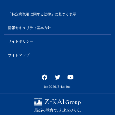
生・
社
「特定商取引に関する法律」に基づく表示
会
情報セキュリティ基本方針
人
サイトポリシー
向
サイトマップ
け
に、
通
(c) 2026, Z-kai Inc.
信
教