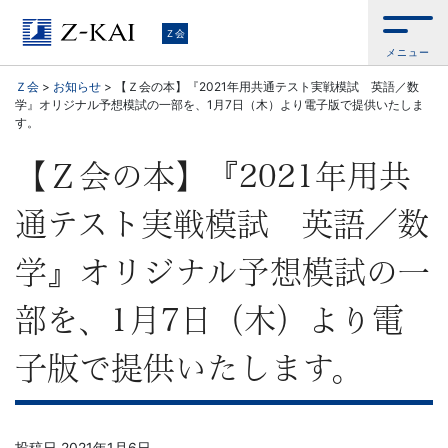
Ｚ
Ｚ会
メニュー
会
Ｚ会
>
お知らせ
>
【Ｚ会の本】『2021年用共通テスト実戦模試 英語／数
学』オリジナル予想模試の一部を、1月7日（木）より電子版で提供いたしま
【公
す。
式
【Ｚ会の本】『2021年用共
サ
通テスト実戦模試 英語／数
イ
学』オリジナル予想模試の一
ト】
部を、1月7日（木）より電
自
子版で提供いたします。
ら
投稿日
2021年1月6日