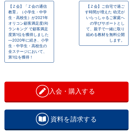
【Ｚ会】「Ｚ会の通信
【Ｚ会】ご自宅で過ご
以
稿
教育」（小学生・中学
す時間が増えた 幼児が
生・高校生）が2021年
いらっしゃるご家庭へ
ナ
上
オリコン顧客満足度(R)
の学びサポートとし
ランキング で顧客満足
て、親子で一緒に取り
ビ
度第1位を獲得しました
組める教材を無料公開
の
―2020年に続き、小学
します。
ゲ
生・中学生・高校生の
差
ー
全ステージにおいて、
第1位を獲得！
シ
を
お
ョ
つ
問
ン
い
入会・購入する
け
合
わ
る。
せ
資料を請求する
幼