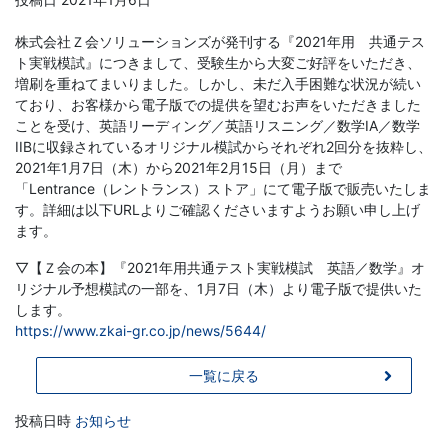
学
株式会社Ｚ会ソリューションズが発刊する『2021年用 共通テス
ぶ
ト実戦模試』につきまして、受験生から大変ご好評をいただき、
増刷を重ねてまいりました。しかし、未だ入手困難な状況が続い
こ
ており、お客様から電子版での提供を望むお声をいただきました
ことを受け、英語リーディング／英語リスニング／数学IA／数学
と
IIBに収録されているオリジナル模試からそれぞれ2回分を抜粋し、
2021年1月7日（木）から2021年2月15日（月）まで
は、
「Lentrance（レントランス）ストア」にて電子版で販売いたしま
す。詳細は以下URLよりご確認くださいますようお願い申し上げ
ます。
や
▽【Ｚ会の本】『2021年用共通テスト実戦模試 英語／数学』オ
が
リジナル予想模試の一部を、1月7日（木）より電子版で提供いた
します。
https://www.zkai-gr.co.jp/news/5644/
て、
一覧に戻る
学
投稿日時
お知らせ
力
投