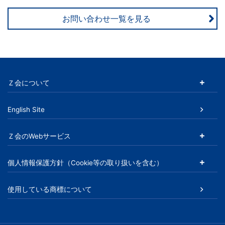
児
お問い合わせ一覧を見る
～
大
学
Ｚ会について
受
English Site
験
Ｚ会のWebサービス
生・
個人情報保護方針（Cookie等の取り扱いを含む）
大
使用している商標について
学