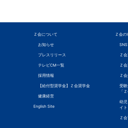
以
上
Ｚ会について
Ｚ会の
の
お知らせ
SN
差
プレスリリース
Ｚ会
を
テレビCM一覧
Ｚ会
採用情報
Ｚ会
つ
【給付型奨学金】Ｚ会奨学金
受験
け
「Ｚ
健康経営
幼児
る。
English Site
イト
幼
Ｚ会