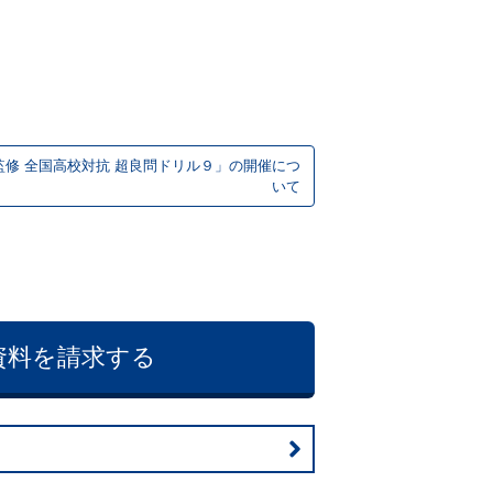
監修 全国高校対抗 超良問ドリル９」の開催につ
いて
資料を請求する