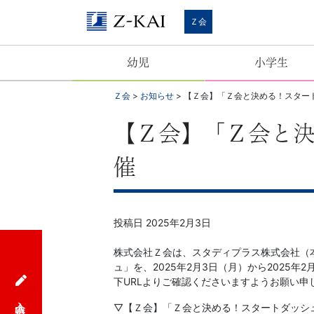
Ｚ
Ｚ会
会
幼児
小学生
【公
Ｚ会
>
お知らせ
>
【Ｚ会】「Ｚ会と決める！スタート
式
【Ｚ会】「Ｚ会と決
サ
催
イ
ト】
投稿日
2025年2月3日
自
株式会社Ｚ会は、スタディプラス株式会社（
ュ」を、2025年2月3日（月）から2025年
ら
下URLよりご確認くださいますようお願い申
入会申込
▽【Ｚ会】「Ｚ会と決める！スタートダッシュ