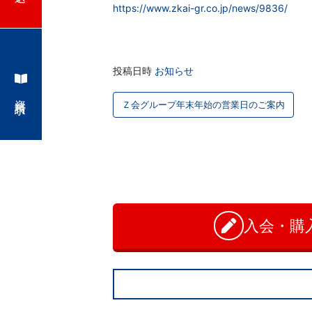
学
https://www.zkai-gr.co.jp/news/9836/
ぶ
こ
投稿日時
お知らせ
投
資料請求
と
Ｚ会グループ年末年始の営業日のご案内
稿
は、
ナ
お
ビ
や
問
ゲ
い
が
合
ー
わ
入会・購
て、
シ
せ
ョ
学
ン
力