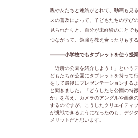
を
親や友だちと連絡がとれて、動画も見
お
スの普及によって、子どもたちの学び
見られたりと、自分が未経験のことで
も
つながって、勉強を教え合ったりもす
ち
———小学校でもタブレットを使う授
の
「近所の公園を紹介しよう！」という
どもたちが公園にタブレットを持って
保
をして最後にプレゼンテーションする
と聞きました。「どうしたら公園の特
護
か」を考え、カメラのアングルや画像
するのですが、こうしたクリエイティ
者
が挑戦できるようになったのも、デジ
メリットだと思います。
の