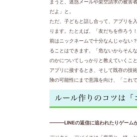
まうと、迷惑メールや架空請求の被害
い
だよ」と。
く
ただ、子どもと話し合って、アプリを
ります。たとえば、「友だちを作ろう
サ
前はニックネームで十分なんじゃない？
イ
ることはできます。「危ないからそん
のかについてしっかりと教えていくこ
ト
アプリに接するとき、そして既存の技
で
険の可能性にまで意識を向け、「これ
す。
ルール作りのコツは「
———LINEの返信に追われたりゲー