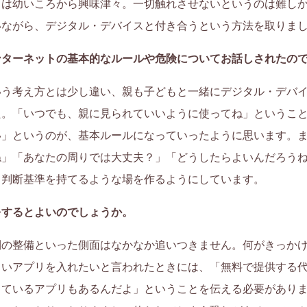
ちは幼いころから興味津々。一切触れさせないというのは難し
いながら、デジタル・デバイスと付き合うという方法を取りま
ンターネットの基本的なルールや危険についてお話しされたの
いう考え方とは少し違い、親も子どもと一緒にデジタル・デバ
た。「いつでも、親に見られていいように使ってね」というこ
い」というのが、基本ルールになっていったように思います。
ね」「あなたの周りでは大丈夫？」「どうしたらよいんだろう
う判断基準を持てるような場を作るようにしています。
をするとよいのでしょうか。
則の整備といった側面はなかなか追いつきません。何がきっか
しいアプリを入れたいと言われたときには、「無料で提供する
っているアプリもあるんだよ」ということを伝える必要があり