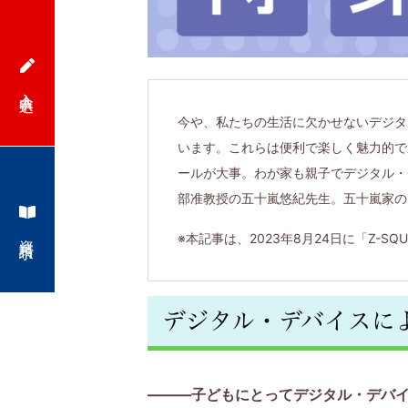
ら
6
入会申込
年
今や、私たちの生活に欠かせないデジタ
います。これらは便利で楽しく魅力的で
生
ールが大事。わが家も親子でデジタル・
部准教授の五十嵐悠紀先生。五十嵐家の
の
資料請求
※本記事は、2023年8月24日に「Z-
お
子
デジタル・デバイスに
さ
ま
———子どもにとってデジタル・デバ