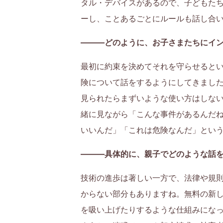
タル・デバイスがあるので、子どもた
育
ーし、ことあるごとにルールも話し合
て
———どのように、お子さまたちにイ
に
最初に約束を決めてそれを守らせると
険について話をするようにしてきまし
つ
見られたらまずいような使い方はしな
い
緒に見ながら「こんな事件があるんだ
いいんだ」「これは危険なんだ」とい
て
———具体的に、親子でどのような話
考
技術の進歩は著しい一方で、法律や規
え
からない部分もありますね。無料の新
て
を吸い上げたりするような仕組みにな