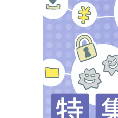
届
け
す
る、
小
学
1
年
生
か