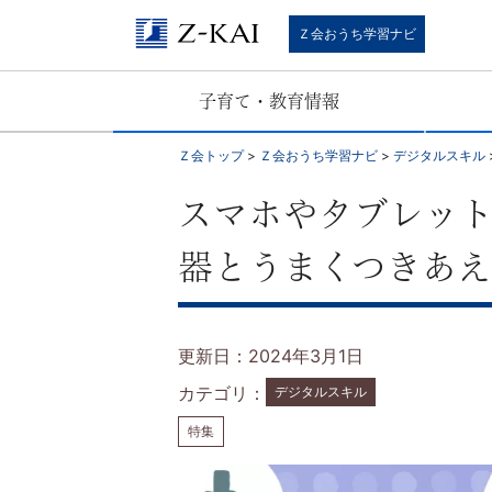
通
Ｚ会おうち学習ナビ
信
子育て・教育情報
教
Ｚ会トップ
>
Ｚ会おうち学習ナビ
>
デジタルスキル
育
スマホやタブレット
の
器とうまくつきあ
Z
会
更新日：2024年3月1日
が
カテゴリ：
デジタルスキル
特集
お