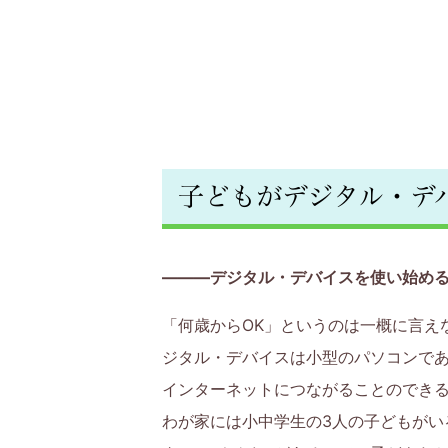
方
と
い
っ
し
子どもがデジタル・デ
ょ
———デジタル・デバイスを使い始め
に、
「何歳からOK」というのは一概に言え
学
ジタル・デバイスは小型のパソコンで
習・
インターネットにつながることのでき
わが家には小中学生の3人の子どもが
子