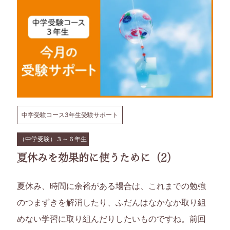
育
て
に
つ
い
中学受験コース3年生受験サポート
て
（中学受験）３～６年生
夏休みを効果的に使うために（2）
考
夏休み、時間に余裕がある場合は、これまでの勉強
え
のつまずきを解消したり、ふだんはなかなか取り組
て
めない学習に取り組んだりしたいものですね。前回