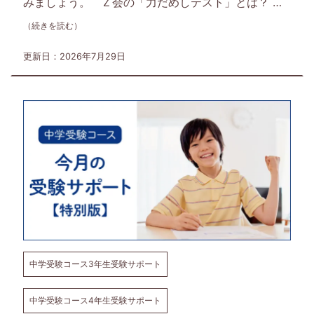
みましょう。 Ｚ会の「力だめしテスト」とは？ …
を
（続きを読む）
お
更新日：2026年7月29日
も
ち
の
保
護
者
中学受験コース3年生受験サポート
の
中学受験コース4年生受験サポート