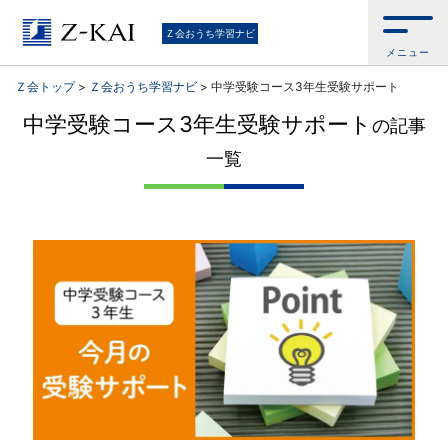
通
Ｚ会おうち学習ナビ
メニュー
信
Ｚ会トップ
>
Ｚ会おうち学習ナビ
>
中学受験コース3年生受験サポート
教
中学受験コース3年生受験サポート
の記事
育
一覧
の
Z
会
が
お