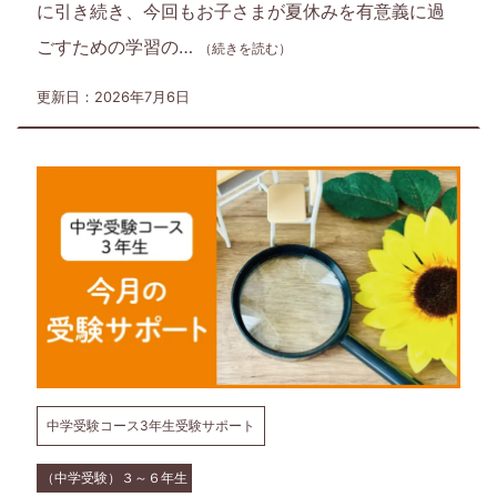
に引き続き、今回もお子さまが夏休みを有意義に過
い
ごすための学習の…
（続きを読む）
く
更新日：2026年7月6日
サ
イ
ト
で
す。
中学受験コース3年生受験サポート
（中学受験）３～６年生