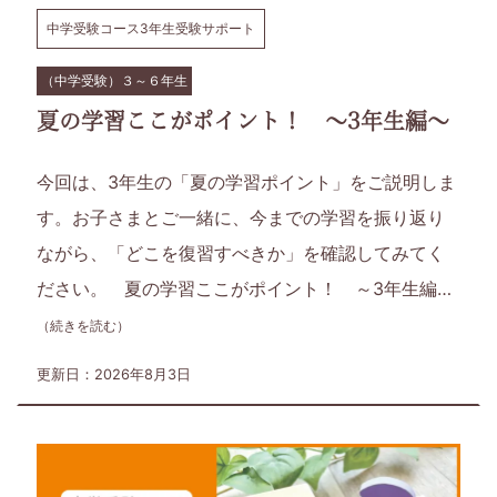
届
中学受験コース3年生受験サポート
け
（中学受験）３～６年生
す
夏の学習ここがポイント！ ～3年生編～
る、
今回は、3年生の「夏の学習ポイント」をご説明しま
小
す。お子さまとご一緒に、今までの学習を振り返り
ながら、「どこを復習すべきか」を確認してみてく
学
ださい。 夏の学習ここがポイント！ ～3年生編…
1
（続きを読む）
年
更新日：2026年8月3日
生
か