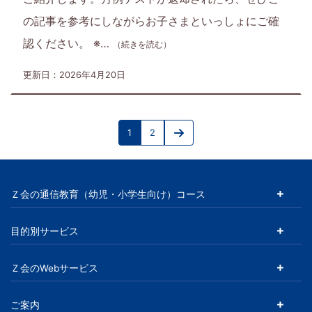
の記事を参考にしながらお子さまといっしょにご確
認ください。 ※…
（続きを読む）
更新日：2026年4月20日
投
1
2
稿
Page
Page
Next
page
の
ペ
Ｚ会の通信教育（幼児・小学生向け）コース
ー
目的別サービス
ジ
送
Ｚ会のWebサービス
り
ご案内