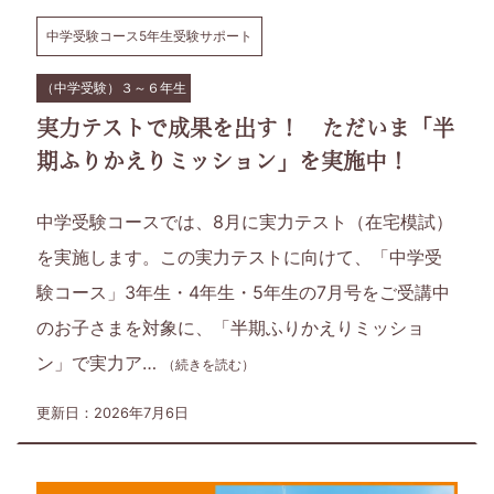
方
中学受験コース5年生受験サポート
と
（中学受験）３～６年生
い
実力テストで成果を出す！ ただいま「半
っ
期ふりかえりミッション」を実施中！
し
中学受験コースでは、8月に実力テスト（在宅模試）
を実施します。この実力テストに向けて、「中学受
ょ
験コース」3年生・4年生・5年生の7月号をご受講中
に、
のお子さまを対象に、「半期ふりかえりミッショ
ン」で実力ア…
学
（続きを読む）
更新日：2026年7月6日
習・
子