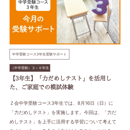
ら
6
年
生
中学受験コース3年生受験サポート
の
（中学受験）３～６年生
お
【3年生】「力だめしテスト」を活用し
た、ご家庭での模試体験
子
Ｚ会中学受験コース3年生では、8月16日（日）に
さ
「力だめしテスト」を実施します。今回は、「力だ
ま
めしテスト」を上手に活用する学習について考えて