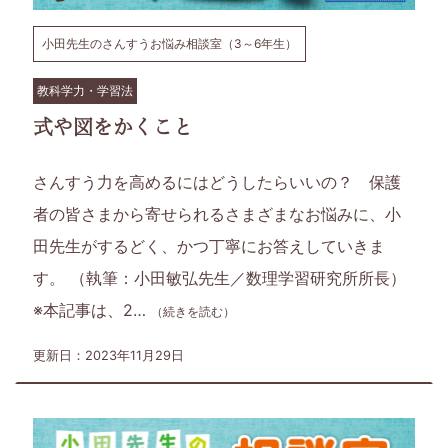
届
け
小田先生のさんすうお悩み相談室（3～6年生）
す
教科学力・学習法
式や図をかくこと
る、
さんすう力を高めるにはどうしたらいいの？ 保護
小
者の皆さまから寄せられるさまざまなお悩みに、小
学
田先生がするどく、かつ丁寧にお答えしていきま
す。 （執筆：小田敏弘先生／数理学習研究所所長）
1
※本記事は、2…
（続きを読む）
年
更新日：2023年11月29日
生
か