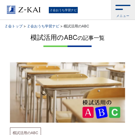
通
Ｚ会おうち学習ナビ
メニュー
信
Ｚ会トップ
>
Ｚ会おうち学習ナビ
>
模試活用のABC
教
模試活用のABC
の記事一覧
育
の
Z
会
が
お
模試活用のABC