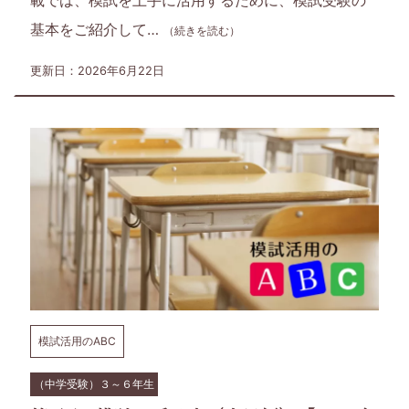
を
基本をご紹介して…
（続きを読む）
お
更新日：2026年6月22日
も
ち
の
保
護
者
模試活用のABC
の
（中学受験）３～６年生