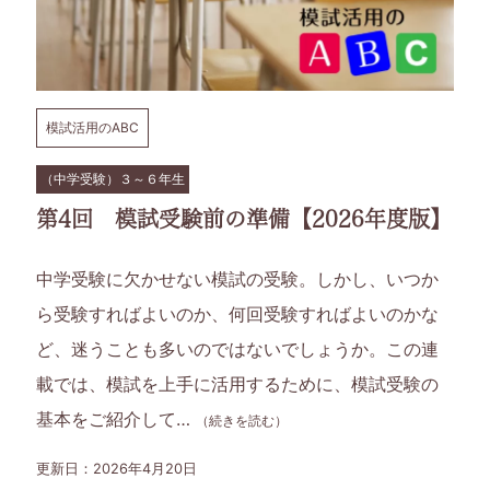
育
て
模試活用のABC
に
（中学受験）３～６年生
つ
第4回 模試受験前の準備【2026年度版】
い
中学受験に欠かせない模試の受験。しかし、いつか
て
ら受験すればよいのか、何回受験すればよいのかな
考
ど、迷うことも多いのではないでしょうか。この連
載では、模試を上手に活用するために、模試受験の
え
基本をご紹介して…
（続きを読む）
て
更新日：2026年4月20日