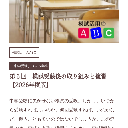
ら
6
年
生
模試活用のABC
の
（中学受験）３～６年生
第６回 模試受験後の取り組みと復習
お
【2026年度版】
子
中学受験に欠かせない模試の受験。しかし、いつか
さ
ら受験すればよいのか、何回受験すればよいのかな
ま
ど、迷うことも多いのではないでしょうか。この連
載では、模試を上手に活用するために、模試受験の