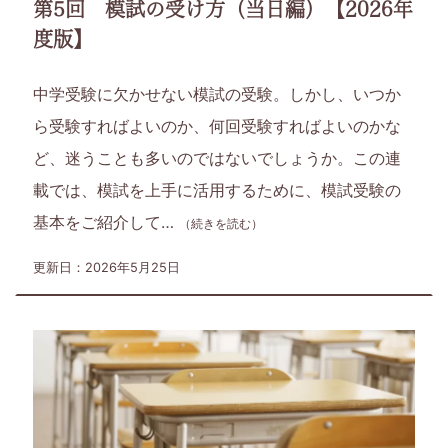
方
第5回 模試の受け方（当日編）【2026年
度版】
と
い
中学受験に欠かせない模試の受験。しかし、いつか
ら受験すればよいのか、何回受験すればよいのかな
っ
ど、迷うことも多いのではないでしょうか。この連
し
載では、模試を上手に活用するために、模試受験の
基本をご紹介して…
（続きを読む）
ょ
更新日：2026年5月25日
に、
学
習・
子