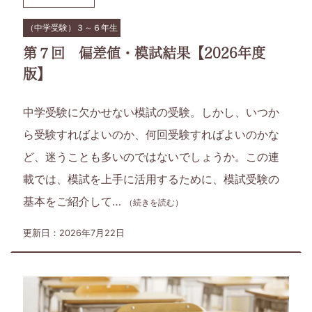
届
（中学受験）３～６年生
け
第７回 偏差値・模試結果【2026年度
す
版】
る、
中学受験に欠かせない模試の受験。しかし、いつか
小
ら受験すればよいのか、何回受験すればよいのかな
ど、迷うことも多いのではないでしょうか。この連
学
載では、模試を上手に活用するために、模試受験の
1
基本をご紹介して…
（続きを読む）
年
更新日：2026年7月22日
生
か