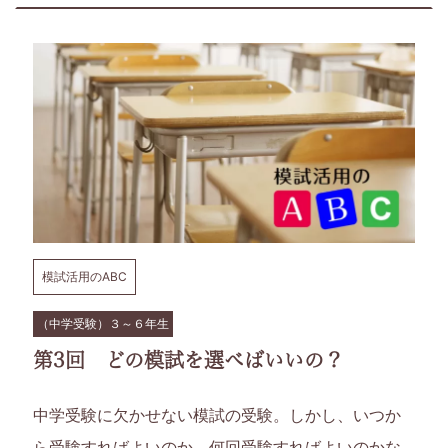
い
く
サ
イ
ト
で
模試活用のABC
す。
（中学受験）３～６年生
第3回 どの模試を選べばいいの？
中学受験に欠かせない模試の受験。しかし、いつか
ら受験すればよいのか、何回受験すればよいのかな