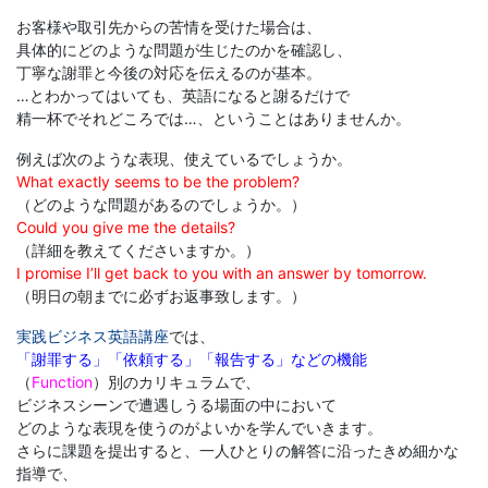
け
お客様や取引先からの苦情を受けた場合は、
英
具体的にどのような問題が生じたのかを確認し、
丁寧な謝罪と今後の対応を伝えるのが基本。
…とわかってはいても、英語になると謝るだけで
語
精一杯でそれどころでは…、ということはありませんか。
通
例えば次のような表現、使えているでしょうか。
What exactly seems to be the problem?
信
（どのような問題があるのでしょうか。）
Could you give me the details?
（詳細を教えてくださいますか。）
講
I promise I’ll get back to you with an answer by tomorrow.
（明日の朝までに必ずお返事致します。）
座
実践ビジネス英語講座
では、
「謝罪する」「依頼する」「報告する」などの機能
や
（
Function
）別のカリキュラムで、
ビジネスシーンで遭遇しうる場面の中において
TOEIC®
どのような表現を使うのがよいかを学んでいきます。
さらに課題を提出すると、一人ひとりの解答に沿ったきめ細かな
対
指導で、