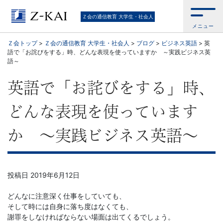
【Ｚ
Ｚ会の通信教育 大学生・社会人
メニュー
会】
Ｚ会トップ
>
Ｚ会の通信教育 大学生・社会人
>
ブログ
>
ビジネス英語
>
英
語で「お詫びをする」時、どんな表現を使っていますか ～実践ビジネス英
大
語～
学
英語で「お詫びをする」時、
生・
どんな表現を使っています
社
か ～実践ビジネス英語～
会
人
投稿日
2019年6月12日
どんなに注意深く仕事をしていても、
向
そして時には自身に落ち度はなくても、
謝罪をしなければならない場面は出てくるでしょう。