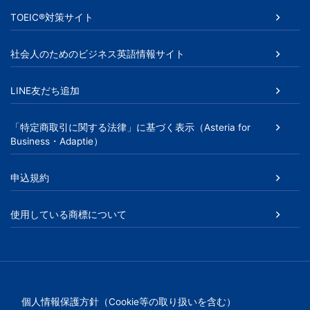
人
TOEIC®対策サイト
向
社会人のためのビジネス英語情報サイト
け
LINE友だち追加
英
「特定商取引に関する法律」に基づく表示（Asteria for
語
Business・Adaptie）
研
申込規約
修
使用している商標について
を
提
個人情報保護方針（Cookie等の取り扱いを含む）