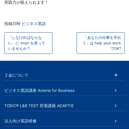
実践力が鍛えられます！
策
オ
投稿日時
ビジネス英語
投
ン
「しなければならな
「あなたの仕事を手伝
稿
い」に must を使って
う」は help your work
いませんか？
でOK?
ラ
ナ
ビ
イ
ゲ
Ｚ会について
ン
ー
ビジネス英語講座 Asteria for Business
講
シ
ョ
座、
TOEIC® L&R TEST 対策講座 ADAPTIE
ン
法
法人向け英語研修