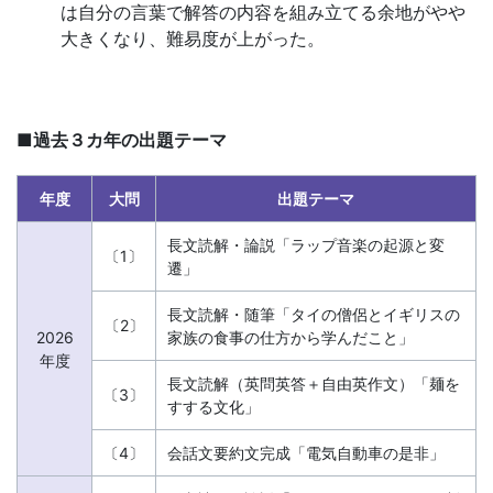
は自分の言葉で解答の内容を組み立てる余地がやや
「受
大きくなり、難易度が上がった。
験
学
■過去３カ年の出題テーマ
習
年度
大問
出題テーマ
ナ
長文読解・論説「ラップ音楽の起源と変
〔1〕
遷」
ビ」。
長文読解・随筆「タイの僧侶とイギリスの
〔2〕
受
2026
家族の食事の仕方から学んだこと」
年度
験
長文読解（英問英答＋自由英作文）「麺を
〔3〕
すする文化」
生
〔4〕
会話文要約文完成「電気自動車の是非」