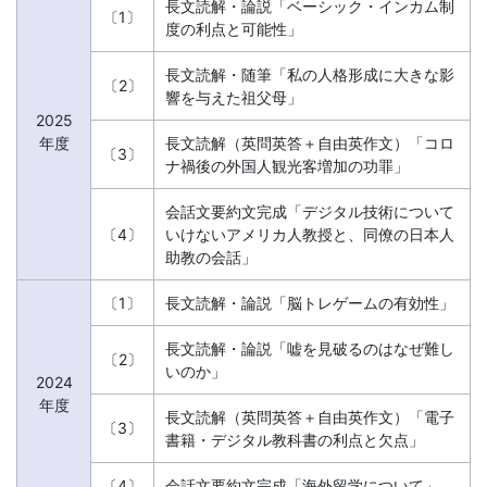
の
長文読解・論説「ベーシック・インカム制
〔1〕
度の利点と可能性」
不
長文読解・随筆「私の人格形成に大きな影
〔2〕
響を与えた祖父母」
安
2025
年度
長文読解（英問英答＋自由英作文）「コロ
解
〔3〕
ナ禍後の外国人観光客増加の功罪」
消・
会話文要約文完成「デジタル技術について
〔4〕
いけないアメリカ人教授と、同僚の日本人
今
助教の会話」
〔1〕
長文読解・論説「脳トレゲームの有効性」
す
長文読解・論説「嘘を見破るのはなぜ難し
〔2〕
ぐ
いのか」
2024
年度
取
長文読解（英問英答＋自由英作文）「電子
〔3〕
書籍・デジタル教科書の利点と欠点」
り
〔4〕
会話文要約文完成「海外留学について」