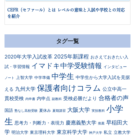
CEFR（セファール）とは レベルの意味と入試や学校との対応
を紹介
タグ一覧
2025年新課程
2020年大学入試改革
おさえておきたい入
イマドキ中学受験情報
試・学習情報
インタビュー
中学生
中学生から大学入試を見据
上智大学
中学準備
ノート
保護者向けコラム
九州大学
公立中高一
える
合格者の声
貫校受検
受検必勝だより
内申点
内申書
副教科
小学
大阪大学
国語
夏休み
塾なし高校受験
夏期講習
実技教科
生
早稲田大
慶應義塾大学
思考力・判断力・表現力
推薦
学
東京科学大学
明治大学
東京理科大学
私立
立教大学
神戸大学