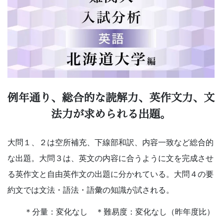
学
受
験
に
強
例年通り、総合的な読解力、英作文力、文
法力が求められる出題。
い
Ｚ
大問１、２は空所補充、下線部和訳、内容一致など総合的
な出題。大問３は、英文の内容に合うように文を完成させ
会
る英作文と自由英作文の出題に分かれている。大問４の要
な
約文では文法・語法・語彙の知識が試される。
＊分量：変化なし ＊難易度：変化なし（昨年度比）
ら