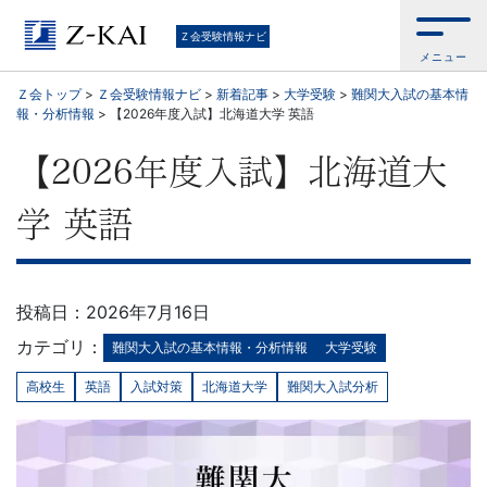
中
Ｚ会受験情報ナビ
メニュー
学
Ｚ会トップ
>
Ｚ会受験情報ナビ
>
新着記事
>
大学受験
>
難関大入試の基本情
報・分析情報
>
【2026年度入試】北海道大学 英語
受
【2026年度入試】北海道大
験・
学 英語
高
校
投稿日：2026年7月16日
受
カテゴリ：
難関大入試の基本情報・分析情報
大学受験
験・
高校生
英語
入試対策
北海道大学
難関大入試分析
大