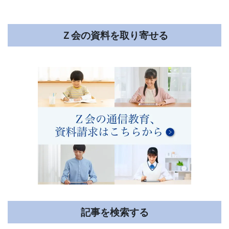
ビ
ゲ
Ｚ会の資料を取り寄せる
ー
ト
し
ま
す。
記事を検索する