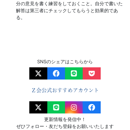
分の意見を書く練習をしておくこと。自分で書いた
さ
解答は第三者にチェックしてもらうと効果的であ
る。
ま
の
受
験
SNSのシェアはこちらから
生
活
Ｚ会公式おすすめアカウント
を
ナ
更新情報を発信中！
ぜひフォロー・友だち登録をお願いいたします