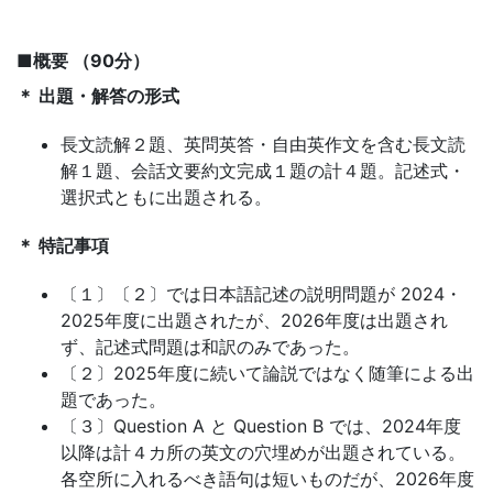
で
■概要 （90分）
は
＊ 出題・解答の形式
の
長文読解２題、英問英答・自由英作文を含む長文読
解１題、会話文要約文完成１題の計４題。記述式・
情
選択式ともに出題される。
報
＊ 特記事項
〔１〕〔２〕では日本語記述の説明問題が 2024・
が
2025年度に出題されたが、2026年度は出題され
ず、記述式問題は和訳のみであった。
満
〔２〕2025年度に続いて論説ではなく随筆による出
題であった。
載
〔３〕Question A と Question B では、2024年度
以降は計４カ所の英文の穴埋めが出題されている。
の
各空所に入れるべき語句は短いものだが、2026年度