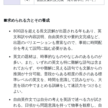
組
め
■求められる力とその養成
る
800語を超える長文読解が出題される年もあり、英
文和訳や内容説明、自由英作文や要約文完成など、
ノ
出題のバリエーションも豊富なので、事前に時間配
分を考えて設問に臨む必要がある。
ウ
英文の題材は、時事的なものやなじみのあるものが
多い。また、いずれの英文も特に難解な語句は含ま
ハ
れておらず、やや難解に見える語句でも文脈からの
推測が十分可能。普段からある程度の長さのある標
ウ
準レベルの英文を、時間を意識して読みながら、大
意を頭の中でまとめる訓練をして速読力をつけると
で、
よい。
自由英作文では自分の考えを英語で述べる力が試さ
皆
れる。日頃から問題意識を持って物事を観察し、自