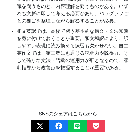
さ
識を問うものと、内容理解を問うものがある。いず
れも文脈に即して考える必要があり、パラグラフご
ま
との要旨を整理しながら解答することが必要。
和文英訳では、高校で習う基本的な構文・文法知識
の
を身に付けておくことが重要。和文和訳により、訳
しやすい表現に読み換える練習も欠かせない。自由
受
英作文では、第三者にも通じる説明力や説得力、そ
して確かな文法・語彙の運用力が肝となるので、添
験
削指導から改善点を把握することが重要である。
生
活
を
SNSのシェアはこちらから
ナ