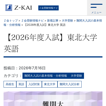
中
Ｚ会受験情報ナビ
メニュー
学
Ｚ会トップ
>
Ｚ会受験情報ナビ
>
新着記事
>
大学受験
>
難関大入試の基本情
報・分析情報
>
【2026年度入試】東北大学 英語
受
【2026年度入試】東北大学
験・
英語
高
校
投稿日：2026年7月16日
受
カテゴリ：
難関大入試の基本情報・分析情報
大学受験
験・
高校生
英語
入試対策
東北大学
難関大入試分析
大