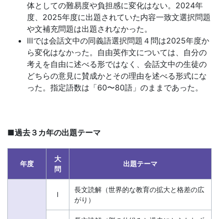
体としての難易度や負担感に変化はない。2024年
「受
度、2025年度に出題されていた内容一致文選択問題
や文補充問題は出題されなかった。
験
Ⅲでは会話文中の同義語選択問題４問は2025年度か
ら変化はなかった。自由英作文については、自分の
学
考えを自由に述べる形ではなく、会話文中の生徒の
どちらの意見に賛成かとその理由を述べる形式にな
習
った。指定語数は「60〜80語」のままであった。
ナ
ビ」。
■過去３カ年の出題テーマ
受
大
年度
出題テーマ
問
験
長文読解（世界的な教育の拡大と格差の広
生
Ⅰ
がり）