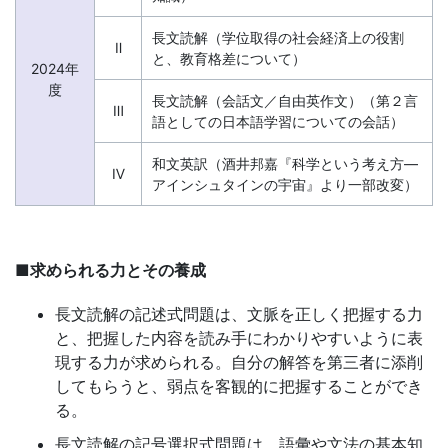
組
長文読解（学位取得の社会経済上の役割
Ⅱ
と、教育格差について）
2024年
め
度
長文読解（会話文／自由英作文）（第２言
Ⅲ
語としての日本語学習についての会話）
る
和文英訳（酒井邦嘉『科学という考え方―
ノ
Ⅳ
アインシュタインの宇宙』より一部改変）
ウ
ハ
■求められる力とその養成
長文読解の記述式問題は、文脈を正しく把握する力
ウ
と、把握した内容を読み手にわかりやすいように表
現する力が求められる。自分の解答を第三者に添削
で、
してもらうと、弱点を客観的に把握することができ
る。
皆
長文読解の記号選択式問題は、語彙や文法の基本知