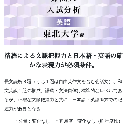
学
受
験
に
強
精読による文脈把握力と日本語・英語の確
かな表現力が必須条件。
い
Ｚ
長文読解３題（うち１題は自由英作文を含む会話文）、和
文英訳１題の構成。語彙・文法自体は標準的なレベルであ
会
るが、正確な文脈把握力と共に、日本語・英語両方での記
な
述力が必要となる。
＊分量：変化なし ＊難易度：変化なし（昨年度比）
ら