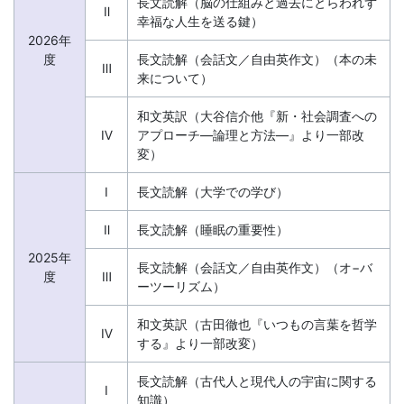
の
長文読解（脳の仕組みと過去にとらわれず
Ⅱ
幸福な人生を送る鍵）
不
2026年
度
長文読解（会話文／自由英作文）（本の未
Ⅲ
来について）
安
和文英訳（大谷信介他『新・社会調査への
解
Ⅳ
アプローチ―論理と方法―』より一部改
変）
消・
Ⅰ
長文読解（大学での学び）
今
Ⅱ
長文読解（睡眠の重要性）
す
2025年
長文読解（会話文／自由英作文）（オ−バ
度
Ⅲ
ーツーリズム）
ぐ
和文英訳（古田徹也『いつもの言葉を哲学
Ⅳ
取
する』より一部改変）
長文読解（古代人と現代人の宇宙に関する
り
Ⅰ
知識）