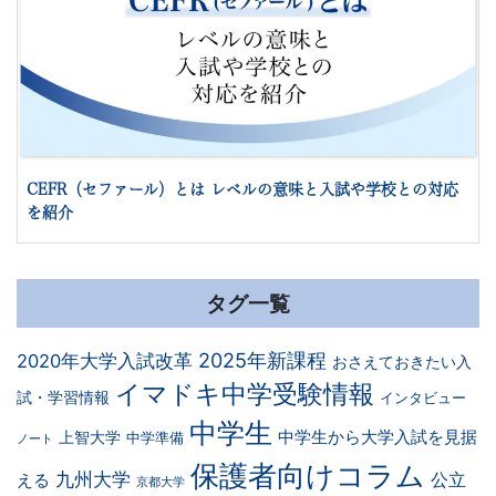
CEFR（セファール）とは レベルの意味と入試や学校との対応
を紹介
タグ一覧
2025年新課程
2020年大学入試改革
おさえておきたい入
イマドキ中学受験情報
試・学習情報
インタビュー
中学生
中学生から大学入試を見据
上智大学
中学準備
ノート
保護者向けコラム
九州大学
公立
える
京都大学