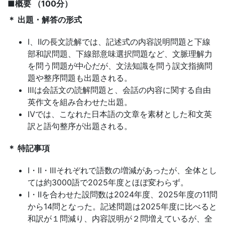
■概要 （100分）
で
＊ 出題・解答の形式
は
I、Ⅱの長文読解では、記述式の内容説明問題と下線
部和訳問題、下線部意味選択問題など、文脈理解力
の
を問う問題が中心だが、文法知識を問う誤文指摘問
題や整序問題も出題される。
情
Ⅲは会話文の読解問題と、会話の内容に関する自由
英作文を組み合わせた出題。
報
Ⅳでは、こなれた日本語の文章を素材とした和文英
訳と語句整序が出題される。
が
＊ 特記事項
満
Ⅰ・Ⅱ・Ⅲそれぞれで語数の増減があったが、全体とし
ては約3000語で2025年度とほぼ変わらず。
載
Ⅰ・Ⅱを合わせた設問数は2024年度、2025年度の11問
から14問となった。記述問題は2025年度に比べると
の
和訳が１問減り、内容説明が２問増えているが、全