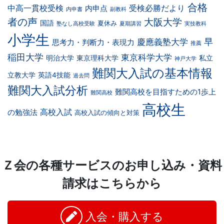
合格
中高一貫校受検
受検必勝だより
内申点
内申書
副教科
者の声
大阪大学
国語
夏休み
塾なし高校受験
夏期講習
実技教科
小学生
早
慶應義塾大学
思考力・判断力・表現力
推薦
稲田大学
東京科学大学
明治大学
東京理科大学
私立
神戸大学
難関大入試の基本情報
立教大学
英語4技能
過去問
難関大入試分析
難関高校を目指すための1歩上
難関高校
高校生
高校入試
の勉強法
高校入試の傾向と対策
Ｚ会の各種サービスのお申し込み・資料
請求はこちらから
入会・購入する