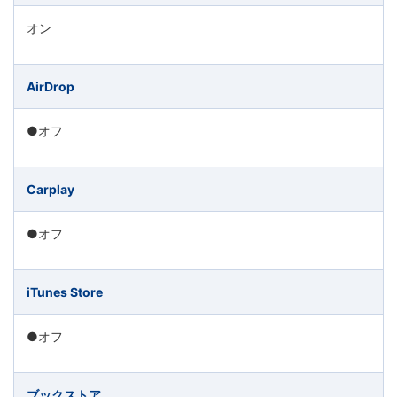
育
オン
サ
AirDrop
ー
●オフ
ビ
ス
Carplay
を
●オフ
展
iTunes Store
開
●オフ
す
ブックストア