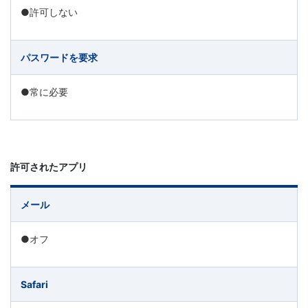
生・
●許可しない
社
パスワードを要求
会
●常に必要
人
向
け
許可されたアプリ
に、
メール
通
●オフ
信
Safari
教