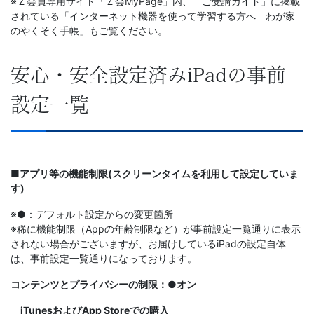
※Ｚ会員専用サイト「Ｚ会MyPage」内、「ご受講ガイド」に掲載
されている「インターネット機器を使って学習する方へ わが家
以
のやくそく手帳」もご覧ください。
上
安心・安全設定済みiPadの事前
の
設定一覧
差
を
■アプリ等の機能制限(スクリーンタイムを利用して設定していま
つ
す)
※●：デフォルト設定からの変更箇所
け
※稀に機能制限（Appの年齢制限など）が事前設定一覧通りに表示
されない場合がございますが、お届けしているiPadの設定自体
る。
は、事前設定一覧通りになっております。
コンテンツとプライバシーの制限：●オン
幼
iTunesおよびApp Storeでの購入