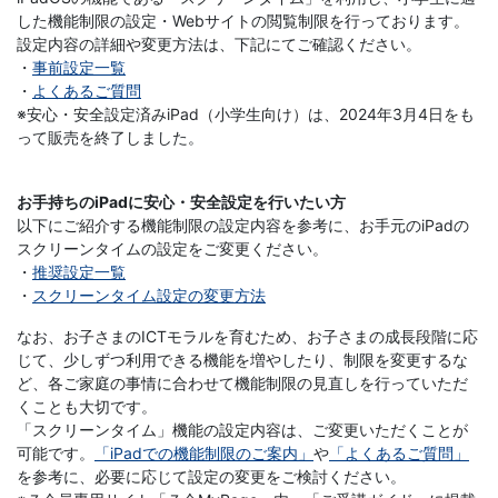
学
した機能制限の設定・Webサイトの閲覧制限を行っております。
設定内容の詳細や変更方法は、下記にてご確認ください。
ぶ
・
事前設定一覧
・
よくあるご質問
こ
※安心・安全設定済みiPad（小学生向け）は、2024年3月4日をも
って販売を終了しました。
と
お手持ちのiPadに安心・安全設定を行いたい方
は、
以下にご紹介する機能制限の設定内容を参考に、お手元のiPadの
スクリーンタイムの設定をご変更ください。
や
・
推奨設定一覧
・
スクリーンタイム設定の変更方法
が
なお、お子さまのICTモラルを育むため、お子さまの成長段階に応
じて、少しずつ利用できる機能を増やしたり、制限を変更するな
て、
ど、各ご家庭の事情に合わせて機能制限の見直しを行っていただ
くことも大切です。
学
「スクリーンタイム」機能の設定内容は、ご変更いただくことが
可能です。
「iPadでの機能制限のご案内」
や
「よくあるご質問」
力
を参考に、必要に応じて設定の変更をご検討ください。