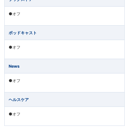
る
Ｚ
●オフ
会
ポッドキャスト
グ
●オフ
ル
News
ー
●オフ
プ
の
ヘルスケア
サ
●オフ
ー