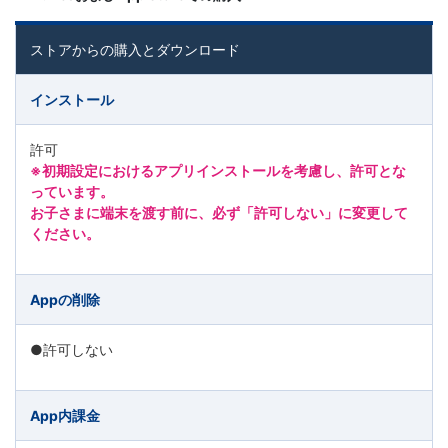
児
ストアからの購入とダウンロード
～
インストール
大
許可
学
※初期設定におけるアプリインストールを考慮し、許可とな
っています。
受
お子さまに端末を渡す前に、必ず「許可しない」に変更して
ください。
験
生・
Appの削除
大
●許可しない
学
App内課金