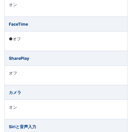
オン
育
を
FaceTime
は
●オフ
じ
SharePlay
め
オフ
と
カメラ
し
た
オン
教
Siriと音声入力