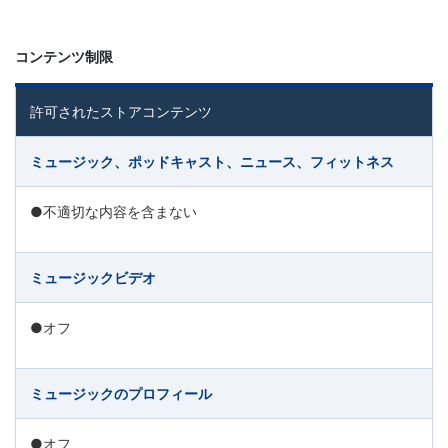
ビ
コンテンツ制限
ス
許可されたストアコンテンツ
を
ミュージック、ポッドキャスト、ニュース、フィットネス
ご
●不適切な内容を含まない
紹
介
ミュージックビデオ
い
●オフ
た
ミュージックのプロフィール
し
●オフ