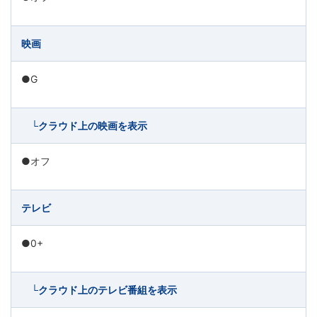
ま
す。
映画
●G
└クラウド上の映画を表示
●オフ
テレビ
●0+
└クラウド上のテレビ番組を表示