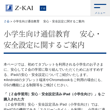
Ｚ
Ｚ会
メニュー
会
Ｚ会
>
小学生向け通信教育 安心・安全設定に関するご案内
【公
小学生向け通信教育 安心・
式
安全設定に関するご案内
サ
イ
本ページでは、初めてタブレットを利用される小学生のお子さま
に、安心してＺ会の学習に取り組んでいただくためにおすすめす
ト】
る、iPadの安心・安全設定についてご紹介いたします。
※Androidのタブレット端末やChromebookをご利用の場合にも、
OSの機能による制限等をご検討ください。
自
「［Ｚ会学習用］安心・安全設定済み iPad（小学生向け）」をご
ら
購入された方
［Ｚ会学習用］安心・安全設定済み iPad（小学生向け）では、
iPadOSの機能である「スクリーンタイム」を利用し、小学生に適