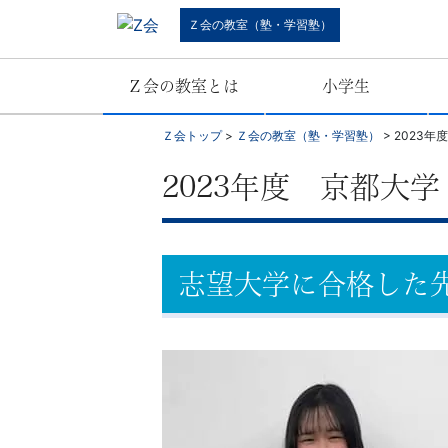
難
Ｚ会の教室（塾・学習塾）
関
Ｚ会の教室とは
小学生
校
Ｚ会トップ
>
Ｚ会の教室（塾・学習塾）
>
2023
受
2023年度 京都大
験
に
志望大学に合格した
強
い
学