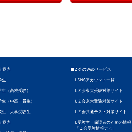
別案内
■Ｚ会のWebサービス
学生
LSNSアカウント一覧
学生（高校受験）
LＺ会東大受験対策サイト
学生（中高一貫生）
LＺ会京大受験対策サイト
校生・大学受験生
LＺ会共通テスト対策サイト
別案内
L受験生・保護者のための情報
「Ｚ会受験情報ナビ」