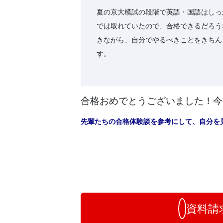
夏の京大模試の段階で英語・国語はしっ
では取れていたので、合格できるだろう
きながら、自分でやるべきことをきちん
す。
合格おめでとうございました！今
先輩たちの合格体験談を参考にして、自分を
お
問
い
合
わ
資料請
せ