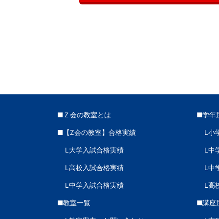
■Ｚ会の教室とは
■学年
■【Z会の教室】合格実績
L小
L大学入試合格実績
L中
L高校入試合格実績
L中
L中学入試合格実績
L高
■教室一覧
■講座