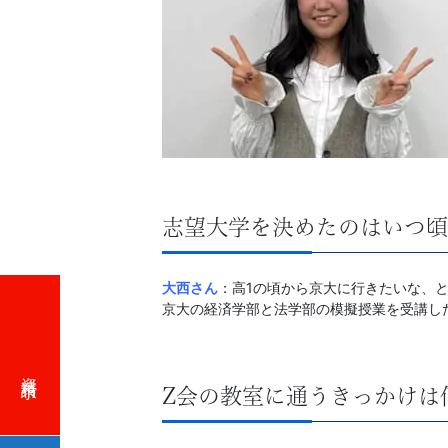
習
塾
志望大学を決めたのはいつ頃
大西さん
：高1の頃から京大に行きたいな、
京大の経済学部と法学部の模擬授業を受講し
資料請求
Z会の教室に通うきっかけは