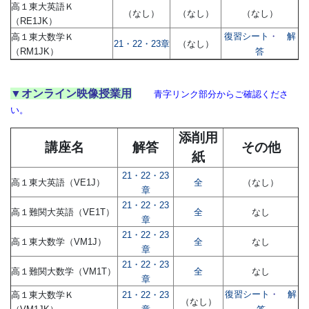
習
高１東大英語Ｋ
（なし）
（なし）
（なし）
（RE1JK）
塾
復習シート
・
解
高１東大数学Ｋ
21・22・23章
（なし）
（RM1JK）
答
▼オンライン映像授業用
青字リンク部分からご確認くださ
い。
添削用
講座名
解答
その他
紙
21・22・23
高１東大英語（VE1J）
全
（なし）
章
21・22・23
高１難関大英語（VE1T）
全
なし
章
21・22・23
高１東大数学（VM1J）
全
なし
章
21・22・23
高１難関大数学（VM1T）
全
なし
章
復習シート
・
解
高１東大数学Ｋ
21・22・23
（なし）