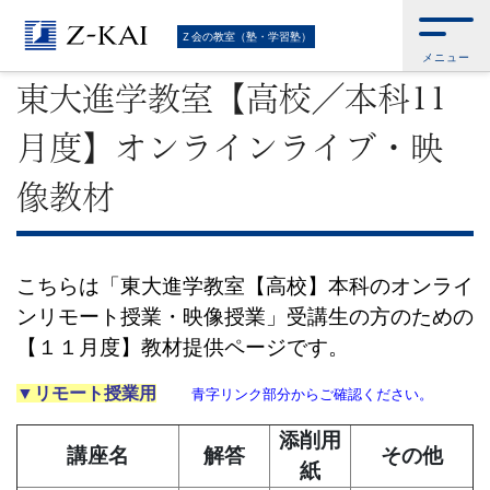
難
Ｚ会トップ
>
Ｚ会の教室（塾・学習塾）
>
東大進学教室【高校／本科11月
Ｚ会の教室（塾・学習塾）
度】オンラインライブ・映像教材
メニュー
関
東大進学教室【高校／本科11
校
月度】オンラインライブ・映
受
像教材
験
に
こちらは「東大進学教室【高校】本科のオンライ
ンリモート授業・映像授業」受講生の方のための
強
【１１月度】教材提供ページです。
い
▼リモート授業用
青字リンク部分からご確認ください。
学
添削
用
講座名
解答
その他
紙