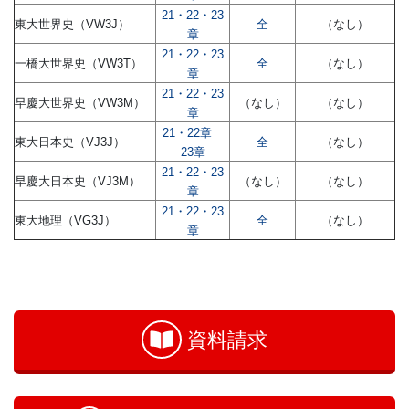
21・22・23
東大世界史（VW3J）
全
（なし）
章
21・22・23
一橋大世界史（VW3T）
全
（なし）
章
21・22・23
早慶大世界史（VW3M）
（なし）
（なし）
章
21・22章
東大日本史（VJ3J）
全
（なし）
23章
21・22・23
早慶大日本史（VJ3M）
（なし）
（なし）
章
21・22・23
東大地理（VG3J）
全
（なし）
章
お
問
い
資料請求
合
わ
せ