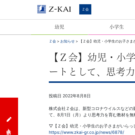
Ｚ
Ｚ会
会
幼児
小学生
【公
Ｚ会
>
お知らせ
>
【Ｚ会】幼児・小学生のお子さま
式
【Ｚ会】幼児・小
サ
ートとして、思考力
イ
ト】
投稿日
2022年8月8日
自
株式会社Ｚ会は、新型コロナウイルスなどの
て、8月1日（月）より思考力を育む教材を無
ら
▽【Ｚ会】幼児・小学生のお子さまがいらっ
入会申込
https://www.zkai-gr.co.jp/news/6878/