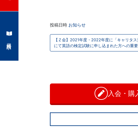
学
ぶ
投稿日時
お知らせ
こ
投
【Ｚ会】2021年度・2022年度に「キャリタ
資料請求
稿
と
にて英語の検定試験に申し込まれた方への重要
ナ
は、
お
ビ
問
や
ゲ
い
合
ー
が
わ
入会・購
シ
せ
て、
ョ
学
ン
力