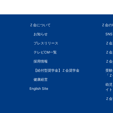
以
上
Ｚ会について
Ｚ会の
の
お知らせ
SN
差
プレスリリース
Ｚ会
テレビCM一覧
Ｚ会
を
採用情報
Ｚ会
つ
【給付型奨学金】Ｚ会奨学金
受験
「Ｚ
け
健康経営
幼児
English Site
イト
る。
Ｚ会
幼