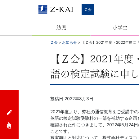
Ｚ
Ｚ会
会
幼児
小学生
【公
Ｚ会
>
お知らせ
>
【Ｚ会】2021年度・2022年
式
【Ｚ会】2021年
サ
語の検定試験に申
イ
ト】
投稿日
2022年8月3日
自
2021年度より、弊社の通信教育をご受講
英語の検定試験受験料の一部を補助する企画
入会申込
ら
確認された件につきまして、2022年5月24
ことです。
被害範囲と対応について、株式会社ディスコ