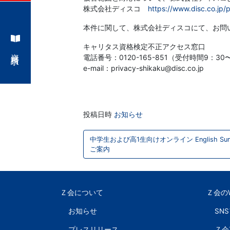
学
株式会社ディスコ
https://www.disc.co.jp/
ぶ
本件に関して、株式会社ディスコにて、お問
キャリタス資格検定不正アクセス窓口
こ
資料請求
電話番号：0120-165-851（受付時間9：30
e-mail：privacy-shikaku@disc.co.jp
と
は、
投稿日時
お知らせ
や
投
中学生および高1生向けオンライン English Summ
稿
が
ご案内
ナ
て、
ビ
Ｚ会について
Ｚ会の
学
ゲ
お知らせ
SN
ー
力
プレスリリース
Ｚ会