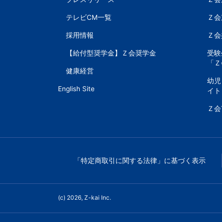
シ
以
テレビCM一覧
Ｚ会
ョ
採用情報
Ｚ会
上
ン
【給付型奨学金】Ｚ会奨学金
受験
の
「Ｚ
健康経営
幼児
差
English Site
イト
を
Ｚ会
つ
け
「特定商取引に関する法律」に基づく表示
る。
(c) 2026, Z-kai Inc.
幼