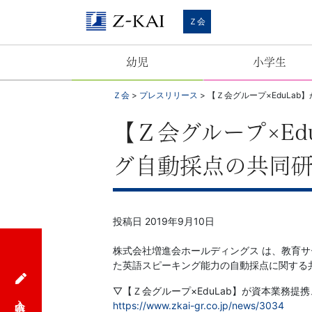
Ｚ
Ｚ会
会
幼児
小学生
【公
Ｚ会
>
プレスリリース
>
【Ｚ会グループ×EduLa
式
【Ｚ会グループ×Ed
サ
グ自動採点の共同
イ
ト】
投稿日
2019年9月10日
自
株式会社増進会ホールディングス は、教育サ
た英語スピーキング能力の自動採点に関する
ら
▽【Ｚ会グループ×EduLab】が資本業務提
入会申込
https://www.zkai-gr.co.jp/news/3034