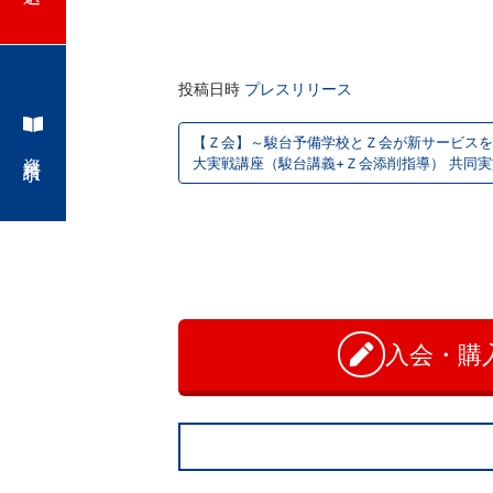
学
ぶ
投稿日時
プレスリリース
こ
投
【Ｚ会】～駿台予備学校とＺ会が新サービスを
稿
資料請求
と
大実戦講座（駿台講義+Ｚ会添削指導） 共同
ナ
は、
ビ
お
や
問
ゲ
い
ー
が
合
わ
シ
入会・購
て、
せ
ョ
学
ン
力