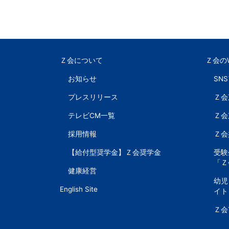
以
上
Ｚ会について
Ｚ会の
の
お知らせ
SN
差
プレスリリース
Ｚ会
を
テレビCM一覧
Ｚ会
採用情報
Ｚ会
つ
【給付型奨学金】Ｚ会奨学金
受験
け
「Ｚ
健康経営
幼児
る。
English Site
イト
Ｚ会
幼