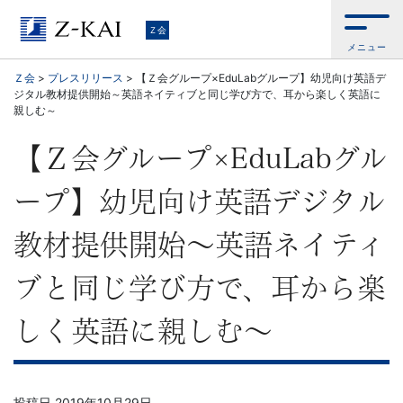
Ｚ
Ｚ会
メニュー
会
Ｚ会
>
プレスリリース
>
【Ｚ会グループ×EduLabグループ】幼児向け英語デ
ジタル教材提供開始～英語ネイティブと同じ学び方で、耳から楽しく英語に
【公
親しむ～
式
【Ｚ会グループ×EduLabグル
サ
ープ】幼児向け英語デジタル
イ
教材提供開始～英語ネイティ
ト】
ブと同じ学び方で、耳から楽
自
しく英語に親しむ～
ら
投稿日
2019年10月29日