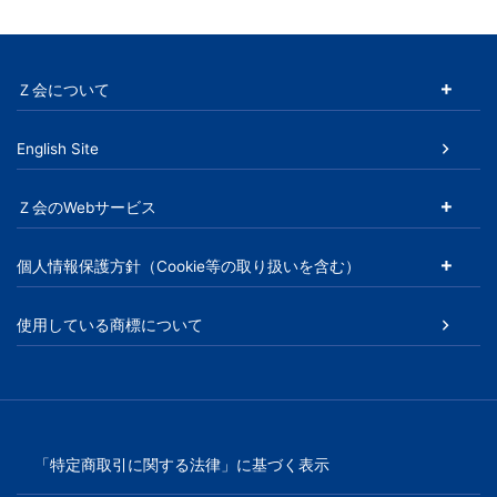
児
～
Ｚ会について
大
English Site
学
Ｚ会のWebサービス
受
個人情報保護方針（Cookie等の取り扱いを含む）
験
使用している商標について
生・
大
学
「特定商取引に関する法律」に基づく表示