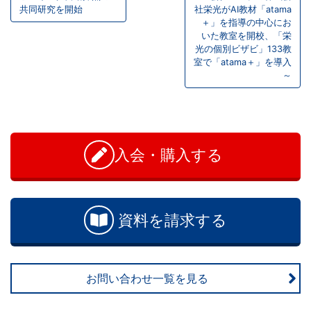
共同研究を開始
社栄光がAI教材「atama
ビ
以
＋」を指導の中心にお
いた教室を開校、「栄
ゲ
光の個別ビザビ」133教
上
ー
室で「atama＋」を導入
～
の
シ
お
ョ
差
問
ン
い
入会・購入する
を
合
わ
つ
せ
資料を請求する
け
る。
お問い合わせ一覧を見る
幼