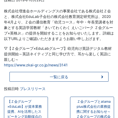
学
株式会社増進会ホールディングスの事業会社である株式会社Ｚ会
ぶ
と、株式会社EduLab子会社の株式会社教育測定研究所は、2020
年4月より、Ｚ会の通信教育「幼児コース」年中・年長受講者を対
こ
象とする英語学習教材「きいてわくわく えいごパーク Ｚ会グルー
プ×英検Jr.」の提供を開始することをお知らせいたします。詳細は
と
以下URLよりご確認いただきますようお願い申し上げます。
▽【Ｚ会グループ×EduLabグループ】幼児向け英語デジタル教材
は、
提供開始～英語ネイティブと同じ学び方で、耳から楽しく英語に
親しむ～
や
https://www.zkai-gr.co.jp/news/3141
が
一覧に戻る
て、
投稿日時
プレスリリース
投
学
【Ｚ会グループ
Ｚ会グループとatama
稿
×EduLab】が資本業務
plus株式会社の業務提
提携、AIを活用したス
携に関するお知らせ～
力
ナ
ピーキング自動採点の
Ｚ会グループの株式会