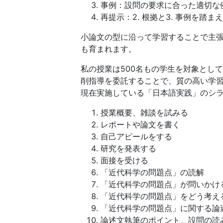
た
事例：設問の要求に合った適切な
再提示：2. 根拠と3. 事例を
め
小論文の型に沿って学習することで主
に、
も育まれます。
私の授業は500名もの学生を対象とし
学
削指導を委託することで、質の高い学
現在実施している「日本語実践」のシ
校
授業概要、雑談を試みる
現
レポートや論文を書く
自己アピールをする
場
研究を発表する
面接を受ける
を
「近代科学の問題点」の読解
「近代科学の問題点」が問いかけ
支
「近代科学の問題点」をどう考え
「近代科学の問題点」に関する論
援
論述文執筆のポイント、設問の読