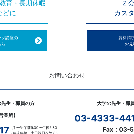
教育・長期休暇
Ｚ
などに
カス
ング講座の
資料請
ちら
お見
お問い合わせ
の先生・職員の方
大学の先生・職
営業所】
03-4333-44
17
月〜金 午前9:00〜午後5:30
Fax：03-5
（年末年始・土日祝日を除く）