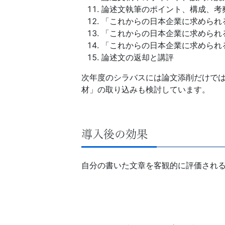
論述文執筆のポイント、構成、考
す
「これからの日本企業に求められ
「これからの日本企業に求められ
る
「これからの日本企業に求められ
論述文の返却と講評
サ
次年度のシラバスには論文添削だけで
ー
材」の取り込みも検討しています。
ビ
導入後の効果
ス
を
自分の書いた文章を客観的に評価され
ご
用