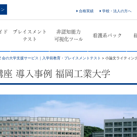
ョン
合格実績
学校・法人の方へ
イド
プレイスメント
非認知能力
看護系パック
テスト
可視化ツール
Ｚ会の大学支援サービス｜入学前教育・プレイスメントテスト
>
小論文ライティング
座 導入事例 福岡工業大学