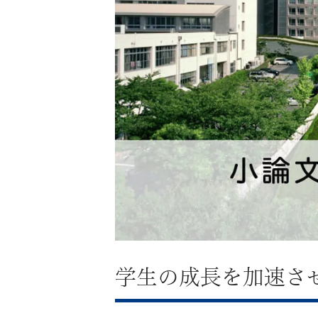
生
向
け
サ
ー
ビ
ス』
の
ペ
学生の成長を加速さ
ー