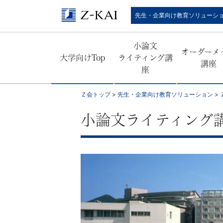
Ｚ
先生・企業向け教育ソリューシ
会
小論文
オーダーメ
公
大学向けTop
ライティング講
講座
座
式
Ｚ会トップ
>
先生・企業向け教育ソリューション
>
／
小論文ライティング講
『学
校
の
先