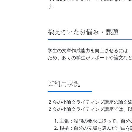
導
す。
の
抱えていたお悩み・課題
さ
ら
学生の文章作成能力を向上させるには
ため、多くの学生がレポートや論文な
な
る
ご利用状況
充
Ｚ会の小論文ライティング講座の論文
実
Ｚ会の小論文ライティング講座では、
の
主張：設問の要求に従って、自分
根拠：自分の立場を選んだ理由を