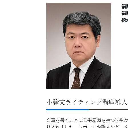
福
ジ。
福
徳
学
校
の
先
生
の
小論文ライティング講座導入
ご
指
文章を書くことに苦手意識を持つ学生
り入れました。レポートや論文など、