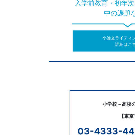
入学前教育・初年次
意
中の課題
し
て
小論文ライティ
詳細はこ
い
ま
お
問
す。
い
合
わ
せ
小学校～高校
【東京
03-4333-44