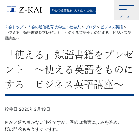
【Ｚ
Ｚ会の通信教育 大学生・社会人
メニュー
会】
Ｚ会トップ
>
Ｚ会の通信教育 大学生・社会人
>
ブログ
>
ビジネス英語
>
「使える」類語書籍をプレゼント ～使える英語をものにする ビジネス英
大
語講座～
学
「使える」類語書籍をプレゼ
生・
ント ～使える英語をものに
社
する ビジネス英語講座～
会
人
投稿日
2020年3月13日
何かと落ち着かない昨今ですが、季節は着実に歩みを進め、
向
桜
の開花ももうすぐですね。