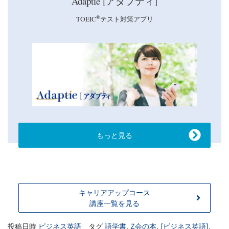
Adaptie [アダプティ]
®
TOEIC
テスト対策アプリ
もっと見る
キャリアアップコース
講座一覧を見る
投稿日時
ビジネス英語
タグ
語学書
,
Z会の本
,
[ビジネス英語]
,