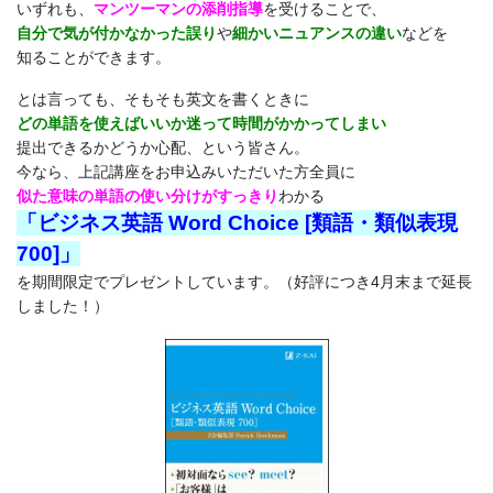
いずれも、
マンツーマンの
添削指導
を受けることで、
策
自分で気が付かなかった誤り
や
細かいニュアンスの違い
などを
知ることができます。
オ
とは言っても、そもそも英文を書くときに
どの単語を使えばいいか迷って時間がかかってしまい
ン
提出できるかどうか心配、という皆さん。
今なら、上記講座をお申込みいただいた方全員に
ラ
似た意味の単語の使い分けがすっきり
わかる
「ビジネス英語 Word Choice [類語・類似表現
イ
700]」
を期間限定でプレゼントしています。（好評につき4月末まで延長
ン
しました！）
講
座、
法