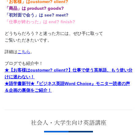
供
「お客様」はcustomer? client?
「商品」は product? goods?
-
「初対面で会う」は see? meet?
「仕事が終わった」は end? finish?
キ
どうちらだろう？と迷った方には、ぜひ手に取って
ご覧いただきたいです。
ャ
詳細は
こちら
。
リ
ブログでも紹介中！
★【お客様はcustomer? client?】仕事で使う英単語、もう使い分
ア
けに迷わない！
★語学書新刊★『ビジネス英語Word Choice』モニター読者の声
ア
＆企画の裏側をご紹介！
ッ
プ
社会人・大学生向け英語講座
コ