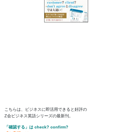
人
向
け
英
語
研
修
を
こちらは、ビジネスに即活用できると好評の
Z会ビジネス英語シリーズの最新刊。
提
「確認する」は check? confirm?