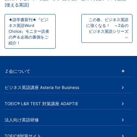
[使える英語]
投
★語学書新刊★『ビジ
この春、ビジネス英語
稿
ネス英語Word
に強くなる！ ～Z会の
Choice』モニター読者
ビジネス英語シリーズ
ナ
の声＆企画の裏側をご
～
紹介！
ビ
ゲ
ー
Ｚ会について
シ
ビジネス英語講座 Asteria for Business
ョ
ン
TOEIC® L&R TEST 対策講座 ADAPTIE
法人向け英語研修
TOEIC®対策サイト