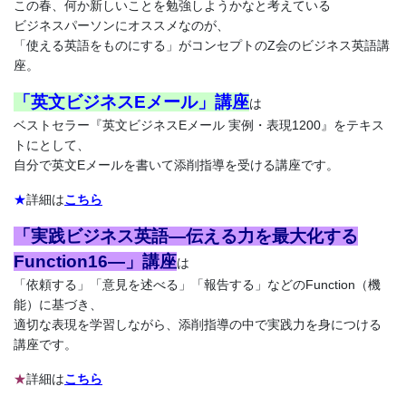
け
この春、何か新しいことを勉強しようかなと考えている
ビジネスパーソンにオススメなのが、
英
「使える英語をものにする」がコンセプトのZ会のビジネス英語講
座。
語
「英文ビジネスEメール」講座
は
ベストセラー『英文ビジネスEメール 実例・表現1200』をテキス
通
トにとして、
自分で英文Eメールを書いて添削指導を受ける講座です。
信
★
詳細は
こちら
講
「実践ビジネス英語―伝える力を最大化する
座
Function16―」講座
は
「依頼する」「意見を述べる」「報告する」などのFunction（機
や
能）に基づき、
適切な表現を学習しながら、添削指導の中で実践力を身につける
TOEIC®
講座です。
★
詳細は
こちら
対