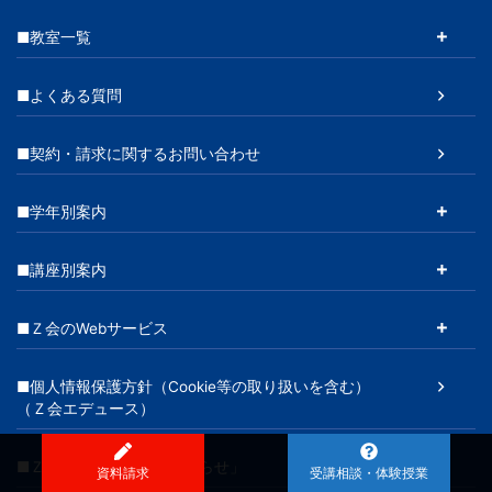
■教室一覧
■よくある質問
■契約・請求に関するお問い合わせ
■学年別案内
■講座別案内
■Ｚ会のWebサービス
■個人情報保護方針（Cookie等の取り扱いを含む）
（Ｚ会エデュース）
■Ｚ会の教室「重要なお知らせ」
資料請求
受講相談・体験授業