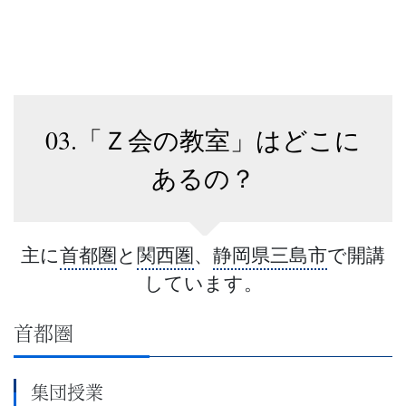
03.「Ｚ会の教室」はどこに
あるの？
主に
首都圏
と
関西圏
、
静岡県三島市
で開講
しています。
首都圏
集団授業