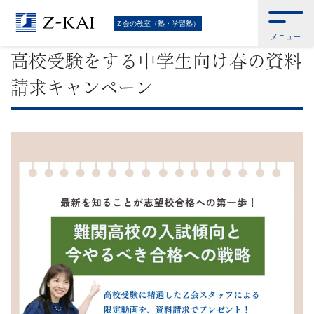
難
Ｚ会トップ
>
Ｚ会の教室（塾・学習塾）
>
中学生（高校受験）の学習塾・進
Ｚ会の教室（塾・学習塾）
学塾
>
高校受験をする中学生向け春の資料請求キャンペーン
メニュー
関
高校受験をする中学生向け春の資料
校
請求キャンペーン
受
験
に
強
い
学