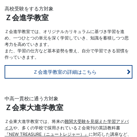
高校受験をする方対象
Ｚ会進学教室
Ｚ会進学教室では、オリジナルカリキュラムに基づき学習を進
め、一つひとつの単元を深く学習していき、知識を蓄積しつつ思
考力を高めていきます。
また、学習の仕方など基本姿勢を整え、自分で学習できる習慣を
作っていきます。
Ｚ会進学教室の詳細はこちら
中高一貫校に通う方対象
Ｚ会東大進学教室
Ｚ会東大進学教室では、将来の
難関大受験を見据えた学習アドバ
イス
や、多くの学校で採用されている
Ｚ会発刊の英語教科書
『NEW TREASURE（ニュートレジャー）』
に対応した講座など、