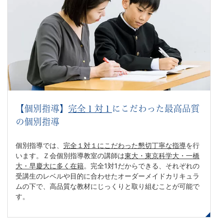
【個別指導】
完全１対１
にこだわった最高品質
の個別指導
個別指導では、
完全１対１にこだわった懇切丁寧な指導
を行
います。Ｚ会個別指導教室の講師は
東大・東京科学大・一橋
大・早慶大に多く在籍
。完全1対1だからできる、それぞれの
受講生のレベルや目的に合わせたオーダーメイドカリキュラ
ムの下で、高品質な教材にじっくりと取り組むことが可能で
す。