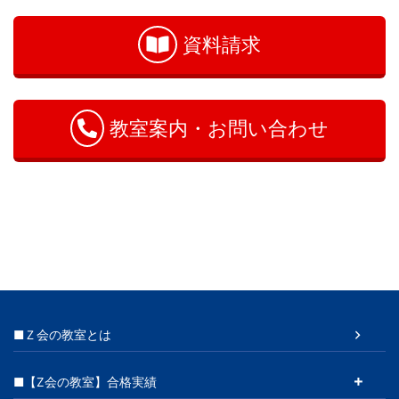
問
い
資料請求
合
わ
せ
教室案内・お問い合わせ
■Ｚ会の教室とは
■【Z会の教室】合格実績