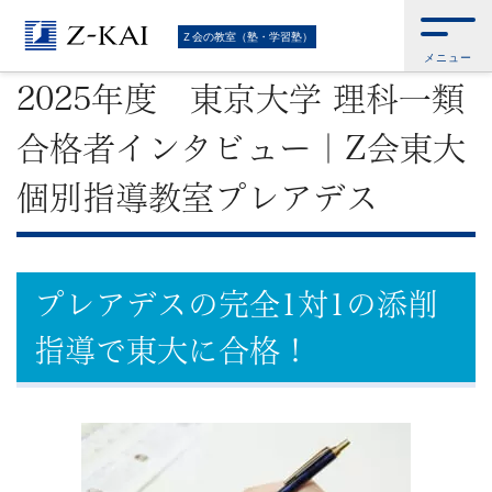
難
Ｚ会トップ
>
Ｚ会の教室（塾・学習塾）
>
2025年度 東京大学 理科一類 合
Ｚ会の教室（塾・学習塾）
格者インタビュー｜Z会東大個別指導教室プレアデス
メニュー
関
2025年度 東京大学 理科一類
校
合格者インタビュー｜Z会東大
受
個別指導教室プレアデス
験
に
プレアデスの完全1対1の添削
強
指導で東大に合格！
い
学