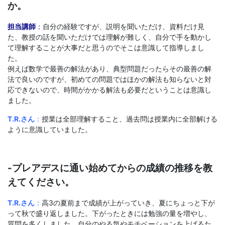
か。
担当講師
：
自分の経験ですが、説明を聞いただけ、資料だけ見
た、教授の話を聞いただけでは理解が難しく、自分で手を動かし
て理解することが大事だと思うのでそこは意識して指導しまし
た。
例えば数学で最善の解法があり、典型問題だったらその最善の解
法で良いのですが、初めての問題ではほかの解法も知らないと対
応できないので、
時間がかかる解法も必要だということは意識し
ました。
T.R.さん
：
授業は全部理解すること、過去問は授業内に全部解ける
ように意識していました。
-プレアデスに通い始めてからの成績の推移を教
えてください。
T.R.さん
：
高3の夏前
まで成績が上がっていき、夏にちょっと下が
って秋で盛り返しました。下がったときには勉強の量を増やし、
質問を多くしました。自分のやる気やモチベーションを上げるた