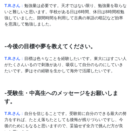
T.R.さん
：
勉強量は必要です。天才ではない限り、勉強量を取らな
いと難しいと思います。学校がある日は6時間、休日は8時間程勉
強していました。隙間時間を利用して古典の単語の暗記など効率
を意識して勉強しました。
-今後の目標や夢を教えてください。
T.R.さん
：
目標は色々なことを経験したいです。東大にはすごい人
がたくさんいるので刺激があり、吸収して自分のものにしていき
たいです。夢はその経験を生かして海外で活躍したいです。
-受験生・中高生へのメッセージをお願いしま
す。
T.R.さん
：
自分を信じることです。受験前に自分のできる最大の努
力をすれば、たとえ落ちたとしても後悔が残りづらいですし、今
後のためにもなると思いますので、妥協せず全力で挑んだ方が良