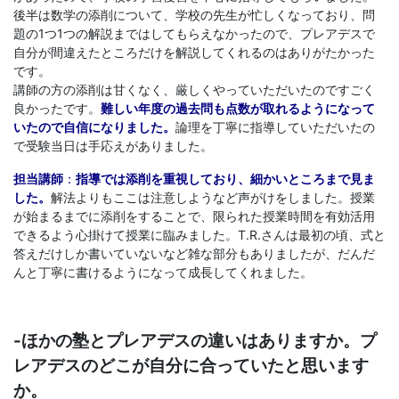
後半は数学の添削について、学校の先生が忙しくなっており、問
題の1つ1つの解説まではしてもらえなかったので、プレアデスで
自分が間違えたところだけを解説してくれるのはありがたかった
です。
講師の方の添削は甘くなく、厳しくやっていただいたのですごく
良かったです。
難しい年度の過去問も点数が取れるようになって
いたので自信になりました。
論理を丁寧に指導していただいたの
で受験当日は手応えがありました。
担当講師
：
指導では添削を重視しており、細かいところまで見ま
した。
解法よりもここは注意しようなど声がけをしました。授業
が始まるまでに添削をすることで、限られた授業時間を有効活用
できるよう心掛けて授業に臨みました。T.R.さんは最初の頃、式と
答えだけしか書いていないなど雑な部分もありましたが、だんだ
んと丁寧に書けるようになって成長してくれました。
-ほかの塾とプレアデスの違いはありますか。プ
レアデスのどこが自分に合っていたと思います
か。