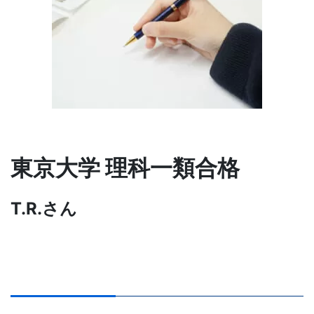
習
塾
東京大学 理科一類合格
T.R.さん