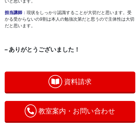
いと思います。
担当講師
：
現状をしっかり認識することが大切だと思います。受
かる受からないの9割は本人の勉強次第だと思うので主体性は大切
だと思います。
– ありがとうございました！
お
問
い
資料請求
合
わ
せ
教室案内・お問い合わせ