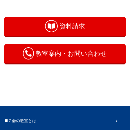
お
問
い
資料請求
合
わ
せ
教室案内・お問い合わせ
■Ｚ会の教室とは