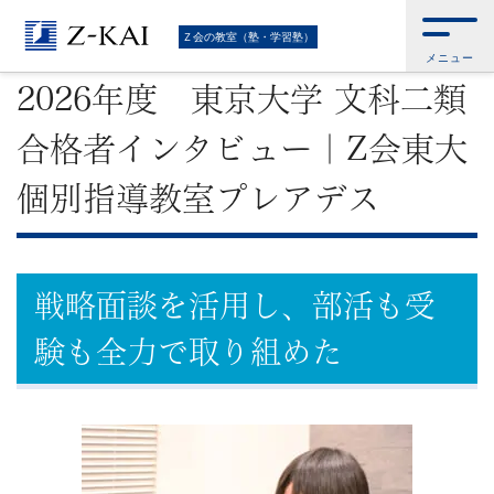
難
Ｚ会トップ
>
Ｚ会の教室（塾・学習塾）
>
2026年度 東京大学 文科二類 合
Ｚ会の教室（塾・学習塾）
格者インタビュー｜Z会東大個別指導教室プレアデス
メニュー
関
2026年度 東京大学 文科二類
校
合格者インタビュー｜Z会東大
受
個別指導教室プレアデス
験
に
戦略面談を活用し、部活も受
強
験も全力で取り組めた
い
学