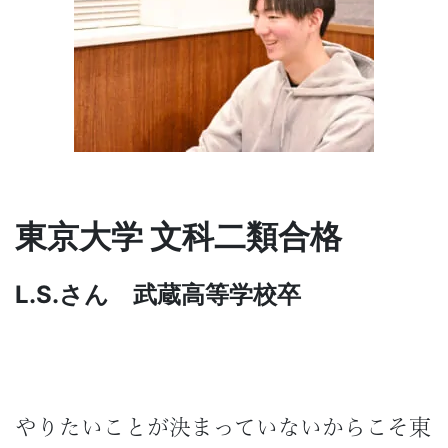
習
塾
東京大学 文科二類合格
L.S.さん 武蔵高等学校卒
やりたいことが決まっていないからこそ東