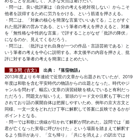
めることを意識して、大きな失点は避けたい。
・問一は、良い批評家は〈自分の考えを絶対視しない〉からこそ
他者を説得するために労力をかける、という筋道を押さえる。
・問二は、「対象の核心を簡潔な言葉でいいあてる」ことがすぐ
れた批評家の営みである、という筆者の考えを押さえると、対象
を「無性格な中性的な言葉」で評することがなぜ「批評の降伏」
になるのか、見えてくるだろう。
・問三は、〈批評はそれ自身が一つの作品・言語芸術である〉と
いう筆者の考えを中心に説明する。本文後半の内容を押さえ、批
評に対する筆者の考えを簡潔にまとめたい。
第３問（古文）
出典：『落窪物語』
2013年度より６年連続で近世の文章から出題されていたが、2019
年度は和歌を含む平安時代の物語からの出題となった。時代やジ
ャンルを問わず、幅広い文章の演習経験を積んでいると有利だっ
ただろう。問題文が短いうえ、冒頭のリード文や注釈も丁寧に付
されており話の展開自体は把握しやすいため、例年の京大古文と
同様、一文一文をどれだけ丁寧に解釈して答案に反映できるかが
ポイントとなる。
・問一では和歌に傍線が引かれて解釈が問われた。設問では「姫
君が亡くなった実母に呼びかけた」という場面を踏まえて解釈す
るよう指示があり、「立ち帰り」「共にを消えよ」の訳出では