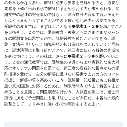
の分量もかなり多い。解答に必要な要素を見極める力と、必要な
要素を正確に伝わる形で解答にまとめなおす力が求められる。問
題文中の記述の寄せ集めではなく、適宜自分の言葉で言い換えた
りふくらませたりすることができる確かな記述力が必要である。
受験生の夏までは、まずは土台となる
●要求１・２●
を満たすこと
を目指そう。Ｚ会では、通信教育・教室ともにさまざまなジャン
ルの問題文を出題するので、読解経験を積むことができる。語
彙・文法事項といった知識事項の抜け漏れをつぶしていくと同時
に、記述演習にも取り組むことで、第三者に伝わる解答の作成法
を身につけよう。その後は、さらに
●要求２・３●
を磨いていこ
う。Ｚ会の通信教育では、受験生の９月からより実戦的な京大対
応のオリジナル問題を出題する。第三者の客観的な視点からの添
削指導を受けて、自分の解答に足りない要素やまとめ方のコツを
把握し、解答の質を高めていこう。読解量・記述量ともに負担が
重い京大国語に対応するために、制限時間内でうまく解答をまと
めることを意識して問題演習を行おう。入試直前期には、過去問
演習に加えて予想問題にも取り組むことが大切だ。本番前の最終
調整として、より本番に近い形での演習をするとよい。