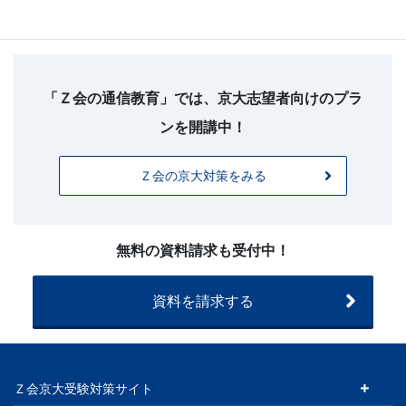
フ
ッ
タ
「Ｚ会の通信教育」では、京大志望者向けのプラ
ー
ンを開講中！
お
問
Ｚ会の京大対策をみる
い
合
わ
せ
無料の資料請求も受付中！
（20260225
～）
資料を請求する
Ｚ会京大受験対策サイト