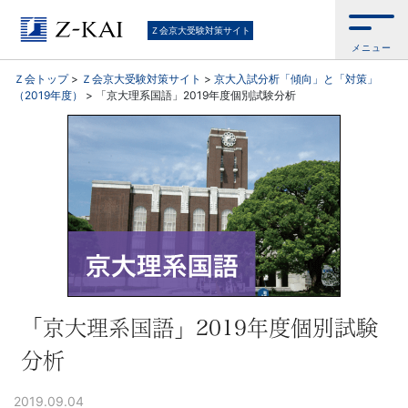
京
Ｚ会京大受験対策サイト
メニュー
大
Ｚ会トップ
>
Ｚ会京大受験対策サイト
>
京大入試分析「傾向」と「対策」
（2019年度）
>
「京大理系国語」2019年度個別試験分析
受
験
生
向
け。
京
「京大理系国語」2019年度個別試験
分析
大
2019.09.04