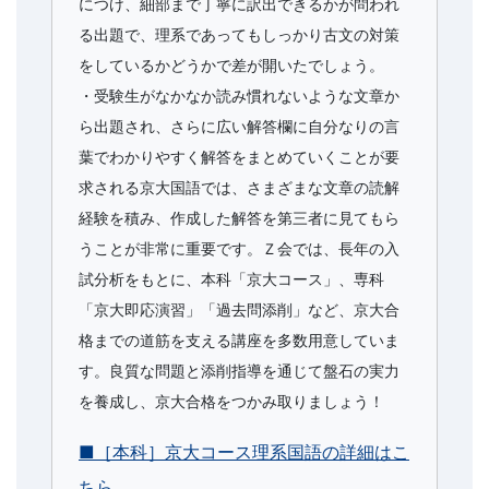
につけ、細部まで丁寧に訳出できるかが問われ
る出題で、理系であってもしっかり古文の対策
をしているかどうかで差が開いたでしょう。
・受験生がなかなか読み慣れないような文章か
ら出題され、さらに広い解答欄に自分なりの言
葉でわかりやすく解答をまとめていくことが要
求される京大国語では、さまざまな文章の読解
経験を積み、作成した解答を第三者に見てもら
うことが非常に重要です。Ｚ会では、長年の入
試分析をもとに、本科「京大コース」、専科
「京大即応演習」「過去問添削」など、京大合
格までの道筋を支える講座を多数用意していま
す。良質な問題と添削指導を通じて盤石の実力
を養成し、京大合格をつかみ取りましょう！
■［本科］京大コース理系国語の詳細はこ
ちら