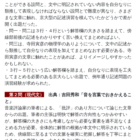
法」
ことができる設問と、文中に明記されていない内容を自分なりに
類推して表現しなければならない設問とで難度が異なり、さまざ
まな文章に触れ、京大型の記述演習を積んでいたかどうかで差が
を
開く出題だった。
・問一・問二は３行・４行という解答欄の大きさを踏まえて、傍
提
線部前後の記述をわかりやすく言い換えてまとめればよい。
・問三は、寺田寅彦の物理学のありようについて、文中の記述か
供
ら類推して自分なりの表現を加えてまとめなおす必要がある。寺
田寅彦の文章に触れたことがあれば、よりイメージしやすかった
かもしれない。
し
・３行～５行という広い解答欄を踏まえ、自分なりに表現を工夫
してまとめる必要のある京大らしい出題で、例年通り記述問題の
ま
演習経験が求められた。
す。
第２問
（現代文）
出典：吉田秀和「音を言葉でおきかえるこ
と」
音楽評論家の筆者による、「批評」のあり方について論じた文章
からの出題。筆者の主張は明快で解答の方向性もつかみやすい
が、解答欄の大きさにも考慮しながら必要な要素を過不足なくま
とめる力が必要。全体的に解答の根拠が本文中に明示されている
ため、傍線部に至るまでの文脈を確実に把握し解答を丁寧にまと