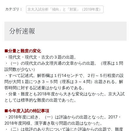
に
カテゴリ：
京大入試分析「傾向」と「対策」（2019年度）
強
い
分析速報
Ｚ
■分量と難度の変化
会
・現代文・現代文・古文の３題の出題。
・（一）の現代文のみ文理共通の文章からの出題。（理系は１問
な
設問数が少ない）
・すべて記述式。解答欄は１行14センチで、２行～５行程度の設
問が大問１題につき３～５問（理系は３～４問）出題される。解
ら
答時間に対する記述量はかなり多めである。
・分量・難度とも2018年度から大きな変化はなかった。京大入試
で
としては標準的な難度の出題であった。
■今年度入試の特記事項
は
・2018年度に続き、（一）は評論からの出題となった。2017・
2018年度同様、漢字書き取り問題の出題はなかった。
の
・（二）は批評のあり方について論じた評論からの出題で、難度