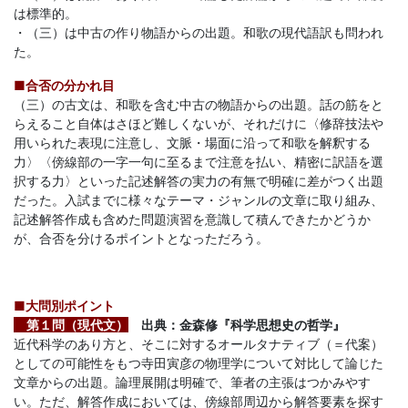
は標準的。
「合
・（三）は中古の作り物語からの出題。和歌の現代語訳も問われ
た。
格
■合否の分かれ目
（三）の古文は、和歌を含む中古の物語からの出題。話の筋をと
直
らえること自体はさほど難しくないが、それだけに〈修辞技法や
用いられた表現に注意し、文脈・場面に沿って和歌を解釈する
結
力〉〈傍線部の一字一句に至るまで注意を払い、精密に訳語を選
択する力〉といった記述解答の実力の有無で明確に差がつく出題
の
だった。入試までに様々なテーマ・ジャンルの文章に取り組み、
記述解答作成も含めた問題演習を意識して積んできたかどうか
が、合否を分けるポイントとなっただろう。
受
験
■大問別ポイント
第１問（現代文）
出典：金森修『科学思想史の哲学』
攻
近代科学のあり方と、そこに対するオールタナティブ（＝代案）
としての可能性をもつ寺田寅彦の物理学について対比して論じた
略
文章からの出題。論理展開は明確で、筆者の主張はつかみやす
い。ただ、解答作成においては、傍線部周辺から解答要素を探す