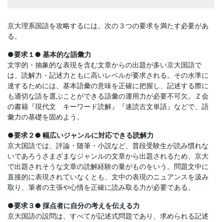
京大理系国語を攻略するには、次の３つの要求を満たす必要があ
る。
●要求１● 基本的な語彙力
文学的・抽象的な表現を含む文章からの出題が多い京大国語で
は、読解力・記述力ともに高いレベルが要求される。その水準に
達するためには、基本語彙の意味を正確に把握し、記述する際に
も適切な語を選ぶことができる語彙の運用力が必要不可欠。Ｚ会
の書籍『現代文 キーワード読解』『速読古文単語』などで、語
彙力の基礎を固めよう。
●要求２● 幅広いジャンルに対応できる読解力
京大国語では、評論・随筆・小説など、普段受験生が読み慣れな
いであろうさまざまなジャンルの文章から出題されるため、京大
で出題されそうな文章の読解経験の量がものをいう。問題文中に
直接的に表現されていなくとも、文中の表現のニュアンスを汲み
取り、筆者の主張や心情を正確に読み取る力が必要である。
●要求３● 採点者に自分の考えを伝える力
京大国語の設問は、すべてが記述式問題であり、求められる記述