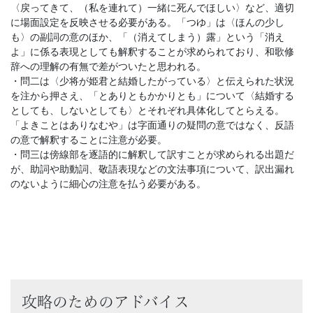
〈戻ってきて、（私を連れて）一緒に死んでほしい〉など、適切
に場面設定を反映させる必要がある。「つゆ」は〈ほんの少し
も〉の副詞の意のほか、「（消えてしまう）露」という「消え
よ」に係る表現としても解釈することが求められており、和歌修
辞への理解の有無で差がついたと思われる。
・問二は〈少将が姫君と結婚したがっている〉と伝えられた状況
を注から押さえ、「とありともかかりとも」について〈結婚する
としても、しないとしても〉とそれぞれ具体化してとらえる。
「よきことはありなむや」は字面通りの疑問の意ではなく、反語
の意で解釈することに注意が必要。
・問三は傍線部を逐語的に解釈して訳すことが求められる出題だ
が、助詞や助動詞、敬語表現などの文法事項について、訳出漏れ
のないように細心の注意を払う必要がある。
攻略のためのアドバイス