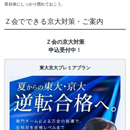
算自体にしっかり慣れておこう。
Ｚ会でできる京大対策・ご案内
【20260626〜】
Ｚ会の京大対策
東
申込受付中！
大
京
大
東大京大プレミアプラン
プ
レ
ミ
ア
プ
ラ
ン