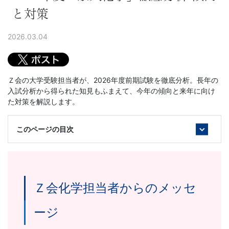
に
と対策
強
2026.03.04
い
Ｚ
Ｚ会の大学受験担当者が、2026年度前期試験を徹底分析。長年の
入試分析から得られた知見もふまえて、今年の傾向と来年に向け
会
た対策を解説します。
な
このページの目次
ら
で
Ｚ会化学担当者からのメッセ
は
ージ
の