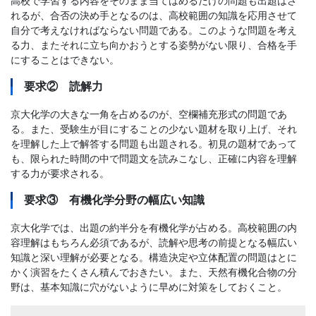
高校で学習する内容をそのまま当てはめるだけの問題も出題はさ
れるが、合否の決め手となるのは、高校範囲の知識を応用させて
自分で考えなければならない問題である。このような問題を考え
る力、またそれに立ち向かおうとする姿勢がない限り、合格を手
にすることはできない。
要求② 読解力
京大化学の大きな一角を占めるのが、空欄補充形式の問題であ
る。また、受験生が目にすることの少ない題材を取り上げ、それ
を理解した上で解答する問題も出題される。初見の題材であって
も、限られた時間の中で問題文を読みこなし、正確に内容を理解
する力が要求される。
要求③ 有機化学分野の幅広い知識
京大化学では、出題の約半分を有機化学が占める。高校範囲の内
容理解はもちろん必須であるが、読解や思考の前提となる幅広い
知識と深い理解が必要となる。構造決定や立体配置の問題はとに
かく演習をたくさん積んでおきたい。また、天然有機化合物の分
野は、基本知識に穴がないように早めに対策をしておくこと。