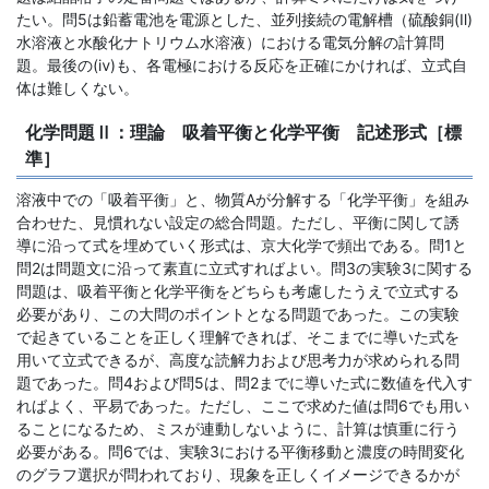
たい。問5は鉛蓄電池を電源とした、並列接続の電解槽（硫酸銅(Ⅱ)
水溶液と水酸化ナトリウム水溶液）における電気分解の計算問
題。最後の(ⅳ)も、各電極における反応を正確にかければ、立式自
体は難しくない。
化学問題Ⅱ：理論 吸着平衡と化学平衡 記述形式［標
準］
溶液中での「吸着平衡」と、物質Aが分解する「化学平衡」を組み
合わせた、見慣れない設定の総合問題。ただし、平衡に関して誘
導に沿って式を埋めていく形式は、京大化学で頻出である。問1と
問2は問題文に沿って素直に立式すればよい。問3の実験3に関する
問題は、吸着平衡と化学平衡をどちらも考慮したうえで立式する
必要があり、この大問のポイントとなる問題であった。この実験
で起きていることを正しく理解できれば、そこまでに導いた式を
用いて立式できるが、高度な読解力および思考力が求められる問
題であった。問4および問5は、問2までに導いた式に数値を代入す
ればよく、平易であった。ただし、ここで求めた値は問6でも用い
ることになるため、ミスが連動しないように、計算は慎重に行う
必要がある。問6では、実験3における平衡移動と濃度の時間変化
のグラフ選択が問われており、現象を正しくイメージできるかが