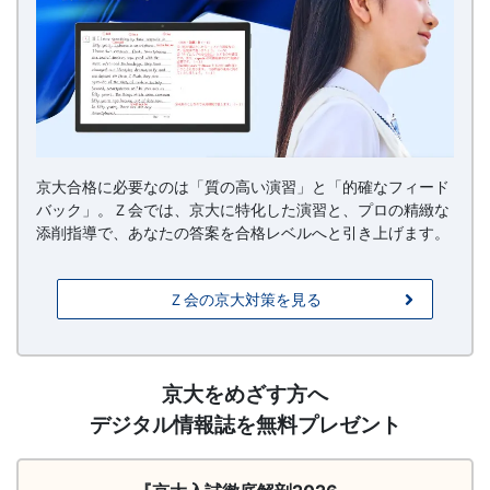
京大合格に必要なのは「質の高い演習」と「的確なフィード
バック」。Ｚ会では、京大に特化した演習と、プロの精緻な
添削指導で、あなたの答案を合格レベルへと引き上げます。
Ｚ会の京大対策を見る
請
京大をめざす方へ
求
デジタル情報誌を無料プレゼント
（徹
底
解