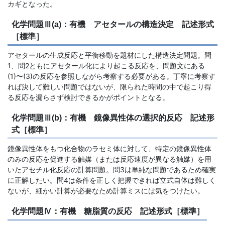
カギとなった。
化学問題Ⅲ(a)：有機 アセタールの構造決定 記述形式
［標準］
アセタールの生成反応と平衡移動を題材にした構造決定問題。問
1、問2ともにアセタール化により起こる反応を、問題文にある
(1)〜(3)の反応を参照しながら考察する必要がある。丁寧に考察す
れば決して難しい問題ではないが、限られた時間の中で起こり得
る反応を漏らさず検討できるかがポイントとなる。
化学問題Ⅲ(b)：有機 鏡像異性体の選択的反応 記述形
式［標準］
鏡像異性体をもつ化合物のラセミ体に対して、特定の鏡像異性体
のみの反応を促進する触媒（または反応速度が異なる触媒）を用
いたアセチル化反応の計算問題。問3は単純な問題であるため確実
に正解したい。問4は条件を正しく把握できれば立式自体は難しく
ないが、細かい計算が必要なため計算ミスには気をつけたい。
化学問題Ⅳ：有機 糖脂質の反応 記述形式［標準］