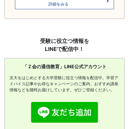
詳細をみる
「Ｚ
受験に役立つ情報を
会
LINEで配信中！
の
通
信
「Ｚ会の通信教育」LINE公式アカウント
教
育」
京大をはじめとする大学受験に役立つ情報を配信中。学習ア
LINE
ドバイス記事やお得なキャンペーンのご案内、おすすめ講座
公
情報などを随時お届けしています。ぜひご登録ください。
式
ア
カ
ウ
ン
ト