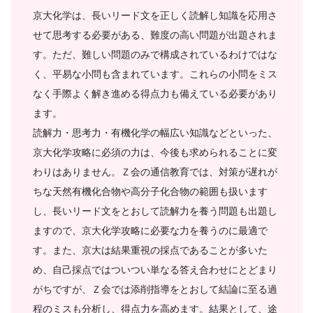
京大化学は、長いリード文を正しく読解し知識を応用さ
「合
せて思考する必要がある、難度の高い問題が出題されま
格
す。ただ、難しい問題のみで構成されているわけではな
く、平易な小問も含まれています。これらの小問をミス
直
なく手際よく解き進める得点力も備えている必要があり
ます。
結
読解力・思考力・有機化学の幅広い知識などといった、
京大化学攻略に必須の力は、今後も求められることに変
の
わりはありません。Ｚ会の通信教育では、対策が遅れが
受
ちな天然有機化合物や高分子化合物の範囲も扱います
し、長いリード文をとおして読解力を養う問題も出題し
験
ますので、京大化学攻略に必要な力を養うのに最適で
す。また、京大は結果重視の採点であることが多いた
攻
め、自己採点ではついつい単なる答え合わせにとどまり
略
がちですが、Ｚ会では添削指導をとおして結論に至る過
程のミスも分析し、得点力を高めます。結果として、途