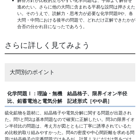
解答方針が比較的立ちやすい化学問題Ⅰは、手際よく解答を
進めたい。さらに他の大問に含まれる平易な設問は押さえた
い。そのうえで、読解力・思考力が必要な化学問題Ⅱや、各
大問・中問における後半の問題で、どれだけ正解できたかが
合否の分かれ目になったであろう。
さらに詳しく見てみよう
大問別のポイント
化学問題Ⅰ：理論・無機 結晶格子、限界イオン半径
比、鉛蓄電池と電気分解 記述形式［やや易］
硫化鉱物を題材に、結晶格子や電気分解に関する問題が出題され
た。問1と問2は基本問題なので確実に正解したい。問3の限界イオ
ン半径比の問題は、考え方が図とともに丁寧に誘導されているた
め比較的取り組みやすかった。問4の密度や中心間距離を求める問
題は結晶格子の定番問題ではあるが、計算ミスにだけは気をつけ