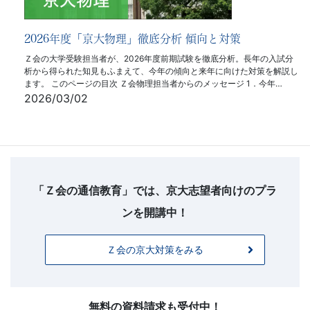
2026年度「京大物理」徹底分析 傾向と対策
Ｚ会の大学受験担当者が、2026年度前期試験を徹底分析。長年の入試分
析から得られた知見もふまえて、今年の傾向と来年に向けた対策を解説し
ます。 このページの目次 Ｚ会物理担当者からのメッセージ 1．今年…
2026/03/02
フ
ッ
タ
「Ｚ会の通信教育」では、京大志望者向けのプラ
ー
ンを開講中！
お
問
Ｚ会の京大対策をみる
い
合
わ
せ
無料の資料請求も受付中！