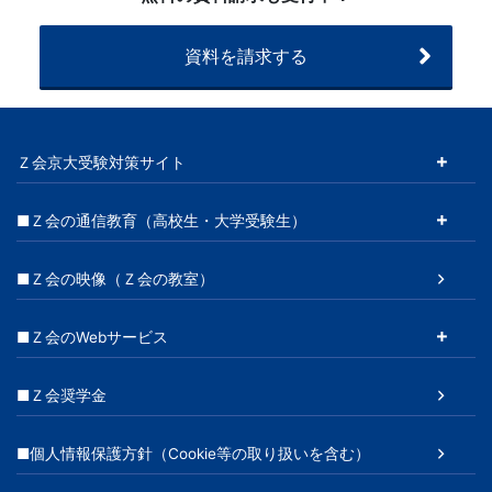
（20260225
～）
資料を請求する
Ｚ会京大受験対策サイト
■Ｚ会の通信教育（高校生・大学受験生）
■Ｚ会の映像（Ｚ会の教室）
■Ｚ会のWebサービス
■Ｚ会奨学金
■個人情報保護方針（Cookie等の取り扱いを含む）