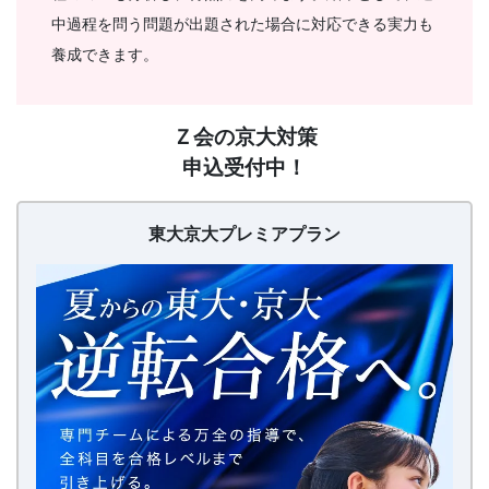
法」
中過程を問う問題が出題された場合に対応できる実力も
養成できます。
を
提
【20260626〜】
Ｚ会の京大対策
東
申込受付中！
供
大
京
し
大
東大京大プレミアプラン
プ
レ
ま
ミ
ア
す。
プ
ラ
ン