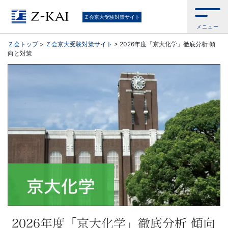
京
Ｚ会京大受験対策サイト
メニュー
大
Ｚ会トップ
>
Ｚ会京大受験対策サイト
>
2026年度「京大化学」徹底分析 傾
向と対策
受
験
生
向
け。
京
大
2026年度「京大化学」徹底分析 傾向