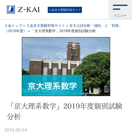
京
Ｚ会京大受験対策サイト
メニュー
大
Ｚ会トップ
>
Ｚ会京大受験対策サイト
>
京大入試分析「傾向」と「対策」
（2019年度）
>
「京大理系数学」2019年度個別試験分析
受
験
生
向
け。
京
「京大理系数学」2019年度個別試験
分析
大
2019.09.04