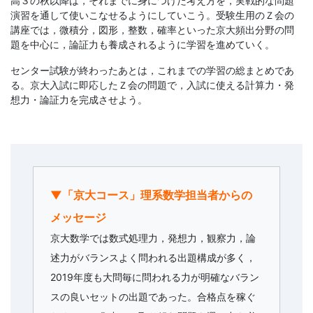
高３の秋以降は，それまでに身につけた考え方を，実戦的な問題
演習を通して使いこなせるようにしていこう。受験生用のＺ会の
講座では，微積分，図形，整数，確率といった京大頻出分野の問
題を中心に，論証力も養成されるように学習を進めていく。
センター試験が終わったあとは，これまでの学習の総まとめであ
る。京大入試に即応したＺ会の問題で，入試に使える計算力・発
想力・論証力を完成させよう。
▼「京大コース」理系数学担当者からの
メッセージ
京大数学では数式処理力，発想力，観察力，論
述力がバランスよく問われる出題構成が多く，
2019年度も大問毎に問われる力が明確なバラン
スの良いセットの出題であった。合格点を稼ぐ