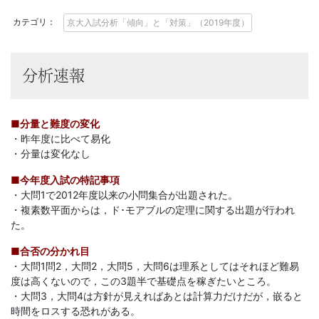
に
カテゴリ：
京大入試分析「傾向」と「対策」（2019年度）
強
い
分析速報
Ｚ
■分量と難度の変化
会
・昨年度に比べて易化
・分量は変化なし
な
■今年度入試の特記事項
・大問1で2012年度以来の小問集合が出題された。
ら
・複素数平面からは，ド･モアブルの定理に関する出題が行われ
た。
で
■合否の分かれ目
・大問1問2，大問2，大問5，大問6は理系としてはそれほど難易
は
度は高くないので，この3題半で基礎点を稼ぎたいところ。
・大問3，大問4は方針が見えればあとは計算力だけだが，嵌ると
の
時間をロスする恐れがある。