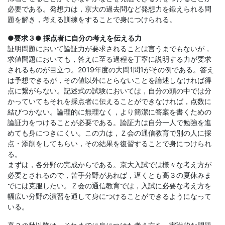
必要である。発想力は，京大の過去問など発想力を鍛えられる問
題を解き，考える訓練をすることで身につけられる。
●要求３● 採点者に自分の考えを伝える力
証明問題において論証力が要求されることは言うまでもないが，
求値問題においても，答えに至る過程を丁寧に説明する力が要求
されるものが目立つ。2019年度の大問1問1がその例である。答え
は予想できるが，その値以外にとらないことを論述しなければ得
点に繋がらない。記述式の試験においては，自分の頭の中では分
かっていてもそれを採点者に伝えることができなければ，点数に
結びつかない。論理的に無理なく，より簡潔に答案を書くための
論証力をつけることが必要である。論証力は自分一人で勉強を進
めても身につきにくい。この力は，Ｚ会の通信教育で別の人に採
点・添削をしてもらい，その結果を復習することで身につけられ
る。
まずは，各分野の完成からである。京大入試では様々な考え方が
必要とされるので，苦手分野があれば，遅くとも高３の夏休みま
でには克服したい。Ｚ会の通信教育では，入試に必要な考え方を
幅広い分野の演習を通して身につけることができるようになって
いる。