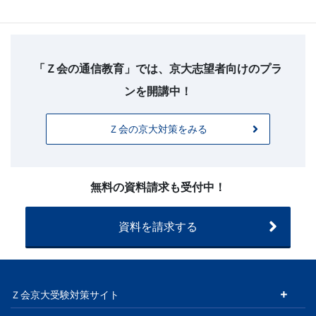
フ
ッ
タ
「Ｚ会の通信教育」では、京大志望者向けのプラ
ー
ンを開講中！
お
問
Ｚ会の京大対策をみる
い
合
わ
せ
無料の資料請求も受付中！
（20260225
～）
資料を請求する
Ｚ会京大受験対策サイト