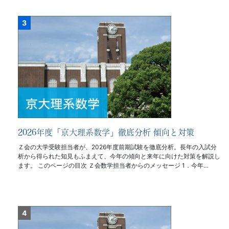
2026年度「京大理系数学」徹底分析 傾向と対策
Ｚ会の大学受験担当者が、2026年度前期試験を徹底分析。長年の入試分
析から得られた知見もふまえて、今年の傾向と来年に向けた対策を解説し
ます。 このページの目次 Ｚ会数学担当者からのメッセージ 1．今年…