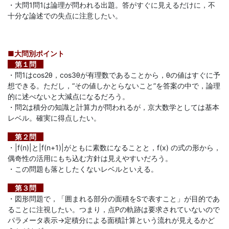
・大問1問1は論理が問われる出題。答がすぐに見えるだけに，不
「合
十分な論述での失点に注意したい。
格
■大問別ポイント
直
第１問
・問1はcos2θ，cos3θが有理数であることから，θの値はすぐに予
想できる。ただし，“その値しかとらないこと”を答案の中で，論理
結
的に述べないと大減点になるだろう。
・問2は積分の知識と計算力が問われるが，京大数学としては基本
の
レベル。確実に得点したい。
受
第２問
・|f(n)|と|f(n+1)|がともに素数になることと，f(x) の式の形から，
偶奇性の活用にもち込む方針は見えやすいだろう。
験
・この問題も落としたくないレベルといえる。
攻
第３問
・図形問題で，「囲まれる部分の面積をSで表すこと」が目的であ
ることに注視したい。つまり，点Pの軌跡は要求されていないので
略
パラメータ表示→定積分による面積計算という流れが見えるかど