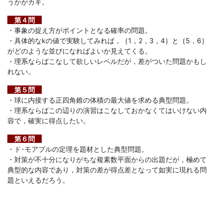
うかがカギ。
法」
第４問
を
・事象の捉え方がポイントとなる確率の問題。
・具体的なkの値で実験してみれば，｛1，2，3，4｝と｛5，6｝
がどのような並びになればよいか見えてくる。
提
・理系ならばこなして欲しいレベルだが，差がついた問題かもし
れない。
供
第５問
し
・球に内接する正四角錐の体積の最大値を求める典型問題。
・理系ならばこの辺りの演習はこなしておかなくてはいけない内
容で，確実に得点したい。
ま
第６問
す。
・ド･モアブルの定理を題材とした典型問題。
・対策が不十分になりがちな複素数平面からの出題だが，極めて
典型的な内容であり，対策の差が得点差となって如実に現れる問
題といえるだろう。