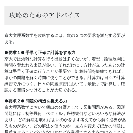
攻略のためのアドバイス
京大文理系数学を攻略するには、次の３つの要求を満たす必要が
ある。
●要求１● 手早く正確に計算をする力
京大では煩雑な計算を行う出題は多くないが，着想，論理展開に
時間を奪われる出題が多い。それだけに，方針が立ったあとの計
算は手早く正確に行うことが重要で，計算時間を短縮できれば，
ほかの問題を解く時間に使うことができる。計算力は日々の計算
練習で身につく。日々の問題演習において，最後まで計算し，確
認する習慣をつけることが大切である。
●要求２● 問題の構造を捉える力
京大理系数学において頻出の分野として，図形問題がある。図形
問題には，初等幾何，ベクトル，座標幾何などいろいろな解法が
あり， どの解法を取ればよいのかをまず考えてから解く必要があ
るものが多い。どの解法を使うのか，見方を変えてほかの問題に
帰着させることができないかなどを発想できる力をつけることが