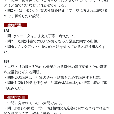
法」
アミノ酸でないなど，消去法で考える。
・問2～4は，タンパク質の性質を踏まえて丁寧に考えれば解ける
を
ので，解答したい設問。
生物問題II
提
(A)
・問1はリード文をふまえて丁寧に考えたい。
供
・問2・3は教科書での扱いが薄くなった昆虫に関する出題。
・問4はノックアウト生物の作出法を知っていると取り組みやす
し
い。
(B)
ま
・ニワトリ前肢のZPAから分泌されるSHHの濃度変化とその影響
を定量的に考える問題。
す。
・問6(2)の論述は，計算の過程・結果を含めて論述する形式。
・問6(1)(2)は対数を使うが，計算自体は単純なので落ち着いて取
り組みたい。
生物問題III
・中問に分かれていない大問である。
・問1は種子の休眠，問2・3は植物の光応答に関するそれぞれ基本
的な設問なので，確実に解答したい。