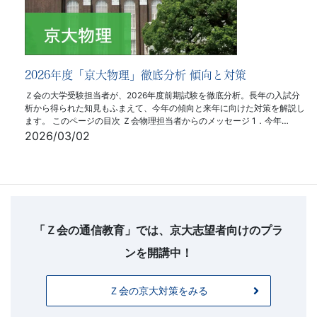
2026年度「京大物理」徹底分析 傾向と対策
Ｚ会の大学受験担当者が、2026年度前期試験を徹底分析。長年の入試分
析から得られた知見もふまえて、今年の傾向と来年に向けた対策を解説し
ます。 このページの目次 Ｚ会物理担当者からのメッセージ 1．今年…
2026/03/02
フ
ッ
タ
「Ｚ会の通信教育」では、京大志望者向けのプラ
ー
ンを開講中！
お
問
Ｚ会の京大対策をみる
い
合