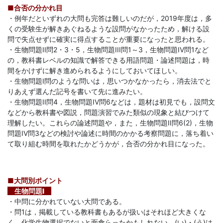
■合否の分かれ目
「合
・例年だといずれの大問も完答は難しいのだが，2019年度は，多
くの受験生が解きあぐねるような設問がなかったため，解ける設
格
問で失点せずに確実に得点することが重要になったと思われる。
・生物問題II問2・3・5，生物問題III問1～3，生物問題IV問1など
の，教科書レベルの知識で解答できる用語問題・論述問題は，時
直
間をかけずに解き進められるようにしておいてほしい。
・生物問題I問のような問いは，思いつかなかったら，消去法でと
結
りあえず選んだ記号を書いて先に進みたい。
・生物問題II問4，生物問題IV問6などは，題材は初見でも，設問文
の
などから教科書や図説，問題演習でみた類似の現象と結びつけて
理解したい。これらの論述問題や，また，生物問題II問6(2)，生物
受
問題IV問3などの検討や論述に時間のかかる考察問題に，落ち着い
て取り組む時間を取れたかどうかが，合否の分かれ目になった。
験
■大問別ポイント
攻
生物問題I
・中問に分かれていない大問である。
略
・問1は，掲載している教科書もあるが扱いはそれほど大きくな
く，化学生物選択でないと面食らったかもしれない。(い)・(う)は