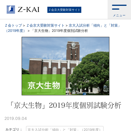
京
Ｚ会京大受験対策サイト
メニュー
大
Ｚ会トップ
>
Ｚ会京大受験対策サイト
>
京大入試分析「傾向」と「対策」
（2019年度）
>
「京大生物」2019年度個別試験分析
受
験
生
向
け。
京
「京大生物」2019年度個別試験分析
大
2019.09.04
カテゴリ：
京大入試分析「傾向」と「対策」（2019年度）