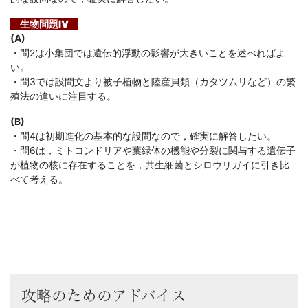
生物問題IV
(A)
・問2は小集団では遺伝的浮動の影響が大きいことを述べればよ
い。
・問3では設問文より被子植物と陸産貝類（カタツムリなど）の繁
殖法の違いに注目する。
(B)
・問4は初期進化の基本的な設問なので，確実に解答したい。
・問6は，ミトコンドリアや葉緑体の機能や分裂に関与する遺伝子
が植物の核に存在することを，共生細菌とシロウリガイに引き比
べて考える。
攻略のためのアドバイス