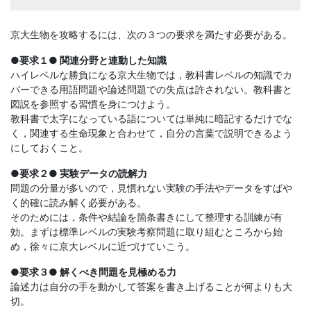
京大生物を攻略するには、次の３つの要求を満たす必要がある。
●要求１● 関連分野と連動した知識
ハイレベルな勝負になる京大生物では，教科書レベルの知識でカ
バーできる用語問題や論述問題での失点は許されない。教科書と
図説を参照する習慣を身につけよう。
教科書で太字になっている語については単純に暗記するだけでな
く，関連する生命現象と合わせて，自分の言葉で説明できるよう
にしておくこと。
●要求２● 実験データの読解力
問題の分量が多いので，見慣れない実験の手法やデータをすばや
く的確に読み解く必要がある。
そのためには，条件や結論を箇条書きにして整理する訓練が有
効。まずは標準レベルの実験考察問題に取り組むところから始
め，徐々に京大レベルに近づけていこう。
●要求３● 解くべき問題を見極める力
論述力は自分の手を動かして答案を書き上げることが何よりも大
切。