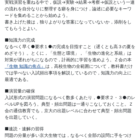
実戦演習を重ねる中で，仮説→実験→結果→考察→仮説という一連
の流れを自分なりに整理する癖を身につけ，論述に必要なキーワ
ードを集めることから始めよう。
書き上げた後は，独りよがりな答案になっていないか，添削をし
てもらうとよい。
■知識力の完成
なるべく早く●要求１●の完成を目指すこと（遅くとも高３の夏を
めざそう）。とくに，「生態と環境」，「生物の進化と系統」は
対策が遅れがちになるので，計画的に学習を進めよう。Ｚ会の本
『生物 知識の焦点』
は，高校生物の全範囲について，教科書だけ
では学べない入試頻出事項を解説しているので，知識力の向上に
最適である。
■演習量の確保
入試形式の演習問題になるべく数多くあたり，●要求２・３●のレ
ベルUPを図ろう。典型・頻出問題は一通りこなしておくこと。Ｚ
会の通信教育でも，京大の出題レベルに合わせて典型・頻出問題
を出題していく。
■速読・速解の習得
問題の分量が多い京大生物では，なるべく全部の設問に手をつけ