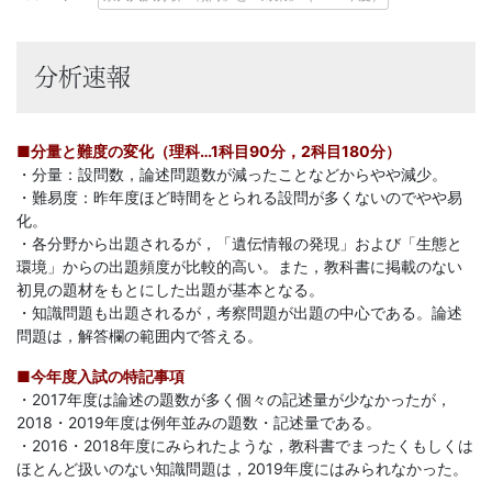
に
強
分析速報
い
■分量と難度の変化（理科…1科目90分，2科目180分）
Ｚ
・分量：設問数，論述問題数が減ったことなどからやや減少。
・難易度：昨年度ほど時間をとられる設問が多くないのでやや易
会
化。
・各分野から出題されるが，「遺伝情報の発現」および「生態と
な
環境」からの出題頻度が比較的高い。また，教科書に掲載のない
初見の題材をもとにした出題が基本となる。
ら
・知識問題も出題されるが，考察問題が出題の中心である。論述
問題は，解答欄の範囲内で答える。
で
■今年度入試の特記事項
・2017年度は論述の題数が多く個々の記述量が少なかったが，
は
2018・2019年度は例年並みの題数・記述量である。
・2016・2018年度にみられたような，教科書でまったくもしくは
ほとんど扱いのない知識問題は，2019年度にはみられなかった。
の