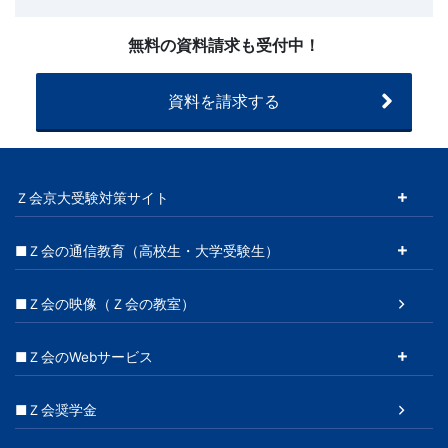
わ
せ
無料の資料請求も受付中！
（20260225
～）
資料を請求する
Ｚ会京大受験対策サイト
■Ｚ会の通信教育（高校生・大学受験生）
■Ｚ会の映像（Ｚ会の教室）
■Ｚ会のWebサービス
■Ｚ会奨学金