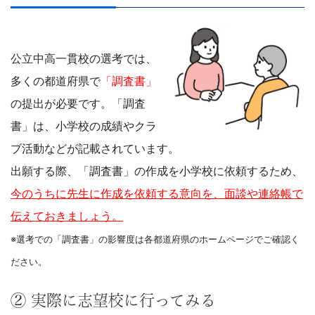
で
は
公立中高一貫校の選考では、
多くの都道府県で
「調査書」
の
の提出が必要です。「調査
情
書」は、小学校の成績やクラ
ブ活動などが記載されています。
報
出願する際、「調査書」の作成を小学校に依頼するため、
が
今のうちに先生に作成を依頼する意向を、面談や連絡帳で
伝えておきましょう。
満
※選考での「調査書」の影響度は各都道府県のホームページでご確認く
載
ださい。
の
② 実際に志望校に行ってみる