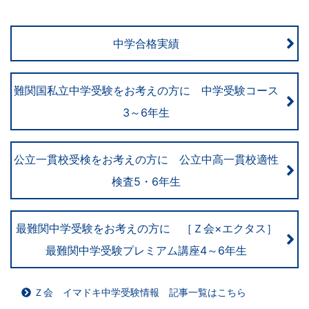
さ
ま
中学合格実績
の
難関国私立中学受験をお考えの方に 中学受験コース
受
3～6年生
験
公立一貫校受検をお考えの方に 公立中高一貫校適性
生
検査5・6年生
活
最難関中学受験をお考えの方に ［Ｚ会×エクタス］
を
最難関中学受験プレミアム講座4～6年生
ナ
Ｚ会 イマドキ中学受験情報 記事一覧はこちら