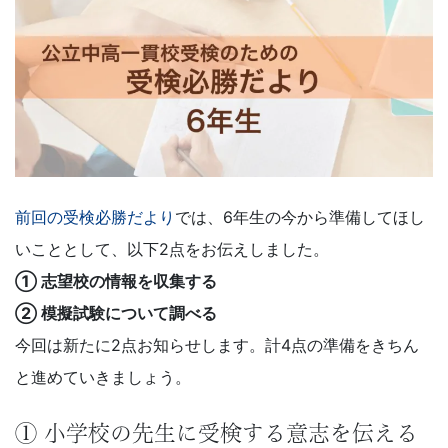
学
受
験
に
強
前回の受検必勝だより
では、6年生の今から準備してほし
い
いこととして、以下2点をお伝えしました。
① 志望校の情報を収集する
Ｚ
② 模擬試験について調べる
会
今回は新たに2点お知らせします。計4点の準備をきちん
と進めていきましょう。
な
ら
① 小学校の先生に受検する意志を伝える