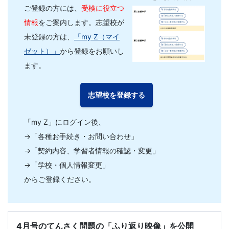
の
ご登録の方には、
受検に役立つ
不
情報
をご案内します。志望校が
未登録の方は、
「my Z（マイ
安
ゼット）」
から登録をお願いし
ます。
解
志望校を登録する
消・
今
「my Z」にログイン後、
→「各種お手続き・お問い合わせ」
す
→「契約内容、学習者情報の確認・変更」
→「学校・個人情報変更」
ぐ
からご登録ください。
取
り
4月号のてんさく問題の「ふり返り映像」を公開