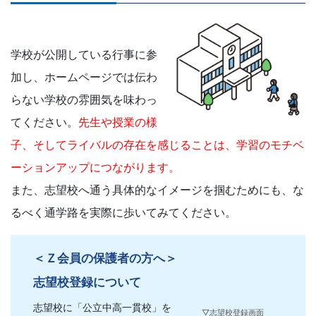
「受
験
学校が公開している行事に参
学
加し、ホームページでは伝わ
らない学校の雰囲気を味わっ
習
てください。
先生や授業の様
ナ
子、そしてライバルの存在を感じることは、学習のモチベ
ーションアップにつながります。
ビ」。
また、志望校へ通う具体的なイメージを掴むためにも、な
受
るべく通学路を実際に歩いてみてください。
験
＜Ｚ会員の保護者の方へ＞
生
志望校登録について
志望校に「公立中高一貫校」を
▽志望校登録画面