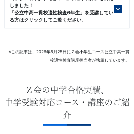
しました！
組
「公立中高一貫校適性検査6年生」を受講してい
る方はクリックしてご覧ください。
め
る
ノ
※この記事は、2026年5月25日にＺ会小学生コース公立中高一貫
校適性検査講座担当者が執筆しています。
ウ
ハ
Ｚ会の中学合格実績、
ウ
中学受験対応コース・講座のご紹
で、
介
皆