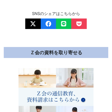
ビ
ゲ
SNSのシェアはこちらから
ー
ト
し
Ｚ会の資料を取り寄せる
ま
す。