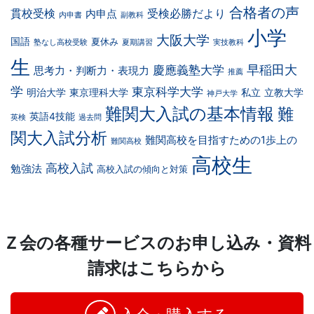
合格者の声
貫校受検
受検必勝だより
内申点
内申書
副教科
小学
大阪大学
国語
夏休み
塾なし高校受験
夏期講習
実技教科
生
早稲田大
慶應義塾大学
思考力・判断力・表現力
推薦
学
東京科学大学
明治大学
東京理科大学
私立
立教大学
神戸大学
難関大入試の基本情報
難
英語4技能
英検
過去問
関大入試分析
難関高校を目指すための1歩上の
難関高校
高校生
高校入試
勉強法
高校入試の傾向と対策
Ｚ会の各種サービスのお申し込み・資料
請求はこちらから