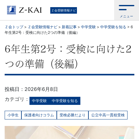
中
Ｚ会受験情報ナビ
メニュー
学
Ｚ会トップ
>
Ｚ会受験情報ナビ
>
新着記事
>
中学受験
>
中学受験を知る
>
6
年生第2号：受検に向けた2つの準備（後編）
受
6年生第2号：受検に向けた2
験・
つの準備（後編）
高
校
投稿日：2026年6月8日
受
カテゴリ：
中学受験
中学受験を知る
験・
小学生
保護者向けコラム
受検必勝だより
公立中高一貫校受検
大