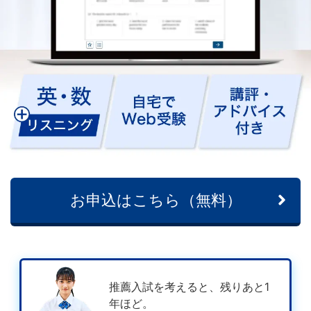
生
向
け）
の
公
式
お申込はこちら（無料）
サ
イ
ト。
推薦入試を考えると、残りあと1
年ほど。