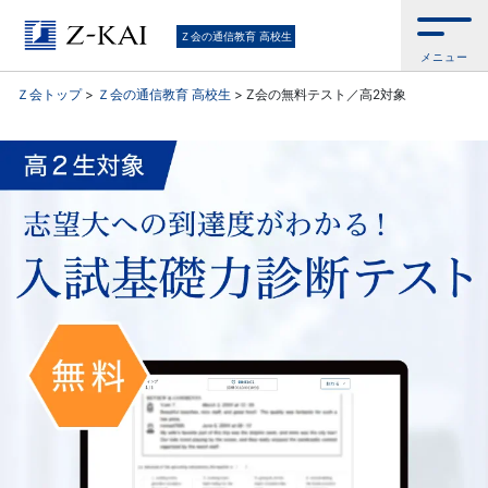
Ｚ
Ｚ会の通信教育 高校生
メニュー
会
Ｚ会トップ
>
Ｚ会の通信教育 高校生
>
Z会の無料テスト／高2対象
の
通
信
教
育
（高
校