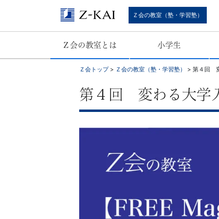
難
Ｚ会の教室（塾・学習塾）
関
Ｚ会の教室とは
小学生
校
Ｚ会トップ
>
Ｚ会の教室（塾・学習塾）
>
第４回 
受
第４回 変わる大学
験
に
強
い
学