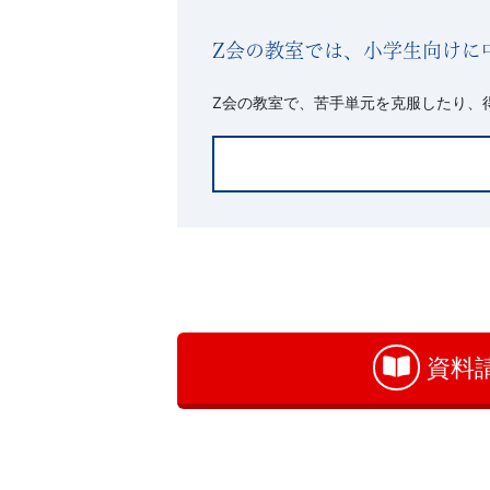
Z会の教室では、小学生向けに
Z会の教室で、苦手単元を克服したり、
お
問
い
合
わ
資料
せ