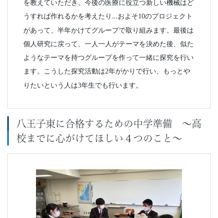
を教えていただき、今後の医療に役立つ新しい機械はど
うすれば作れるかを考えたり…およそ
のプロジェクト
10
があって、半年かけてグループで取り組みます。最後は
個人研究に戻って、一人一人がテーマを決めた後、似た
ようなテーマを持つグループを作って一緒に探究を行い
ます。こうした探究活動は
年がかりで行い、もっとや
2
りたいという人は
年生でも行います。
3
八王子東に合格するための中学準備 ～高
校までに心がけてほしい４つのこと～