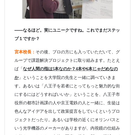
――なるほど。実にユニークですね。これでまだステッ
プ１ですか？
宮本校長：
その後、プロの方にも入っていただいて、グ
ループで課題解決プロジェクトに取り組みます。たとえ
ば「
なぜ人間の指は
本なのか？
本や
本じゃだめなの
5
4
6
か
」ということを大学院の先生と一緒に調べていきま
す。あるいは「八王子を若者にとってもっと魅力的な街
にするにはどうすればいいか」ということを、八王子市
役所の都市計画課の人や京王電鉄の人と一緒に、生徒は
色んなアイデアを出して政策提言をしていくというプロ
ジェクトだったり。あるいは学校の近くにオリンパスと
いう光学機器のメーカーがありますが、内視鏡の仕組み