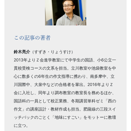
この記事の著者
鈴木亮介
（すずき・りょうすけ）
2013年よりＺ会進学教室にて中学生の国語、小6公立一
貫校受検コースの文系を担当。立川教室や池袋教室を中
心に数多くの6年生の作文指導に携わり、南多摩中、立
川国際中、大泉中などの合格者を輩出。2016年よりＺ
会に入社し、同年より調布教室の教室長を務めるほか、
国語科の一員として校正業務、冬期講習単科ゼミ「西の
作文」の講座設計・教材作成も担当。肥薩線の三段スイ
ッチバックのごとく「地味にすごい」をモットーに教壇
に立つ。