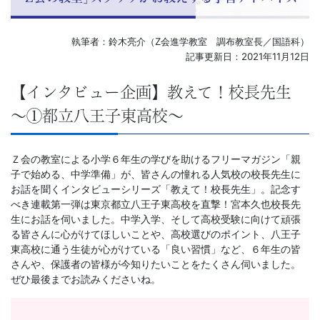
習
塾
執筆者：鈴木亮介（Z会進学教室 調布教室長／国語科）
記事更新日：2021年11月12日
【インタビュー企画】教えて！校長先生
～①都立八王子東高校～
Ｚ会の教室による小学６年生の学びを助けるフリーマガジン「親
子で始める、中学準備」が、皆さんの憧れる人気校の校長先生に
お話を聞くインタビューシリーズ「教えて！校長先生」。記念す
べき連載第一弾は東京都立八王子東高校を直撃！宮本久也校長先
生にお話を伺いました。中学入学、そして高校受験に向けて頑張
る皆さんに心がけてほしいことや、高校選びのポイント、八王子
東高校に通う生徒が心がけている「良い習慣」など、６年生の皆
さんや、保護者の皆様が今知りたいことをたくさん伺いました。
ぜひ最後までお読みくださいね。