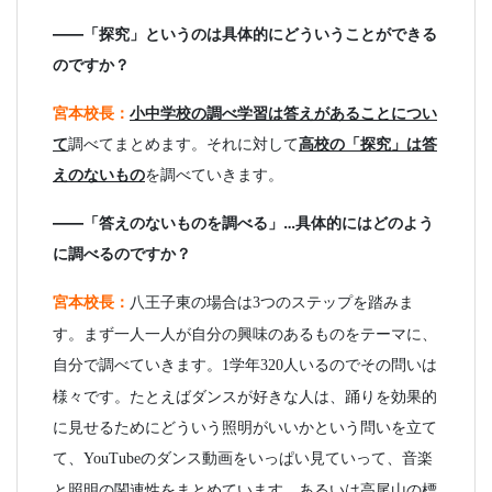
――「探究」というのは具体的にどういうことができる
のですか？
宮本校長：
小中学校の調べ学習は答えがあることについ
て
調べてまとめます。それに対して
高校の「探究」は答
えのないもの
を調べていきます。
――「答えのないものを調べる」…具体的にはどのよう
に調べるのですか？
宮本校長：
八王子東の場合は
つのステップを踏みま
3
す。まず一人一人が自分の興味のあるものをテーマに、
自分で調べていきます。
学年
人いるのでその問いは
1
320
様々です。たとえばダンスが好きな人は、踊りを効果的
に見せるためにどういう照明がいいかという問いを立て
て、
のダンス動画をいっぱい見ていって、音楽
YouTube
と照明の関連性をまとめています。あるいは高尾山の標