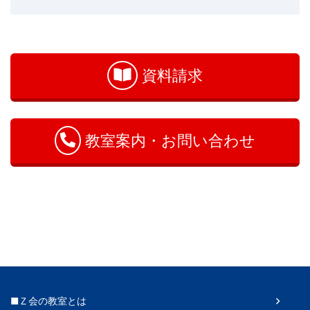
お
問
い
資料請求
合
わ
せ
教室案内・お問い合わせ
■Ｚ会の教室とは