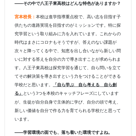
――その中で八王子東高校はどんな特色がありますか？
宮本校長：
本校は進学指導重点校で、高い志を目指す子
供たちの進路実現を目指すのがミッションです。特に探
究学習という取り組みに力を入れています。これからの
時代はまさにコロナもそうですが、答えのない課題が
次々と降ってくる中で、知恵を出し合いながら新しい問
いに対する答えを自分の力で導き出すことが求められま
す。八王子東高校は探究学習を通じて、自ら問いを立て
てその解決策を導き出すという力をつけることができる
学校だと思います。
「自ら学ぶ 自ら考える 自ら創
る」
という
つを本校のキャッチフレーズにしています
3
が、生徒が自分自身で主体的に学び、自分の頭で考え、
新しい価値を自分で作る力を育てられる学校だと思って
います。
――学習環境の面でも、落ち着いた環境ですよね。