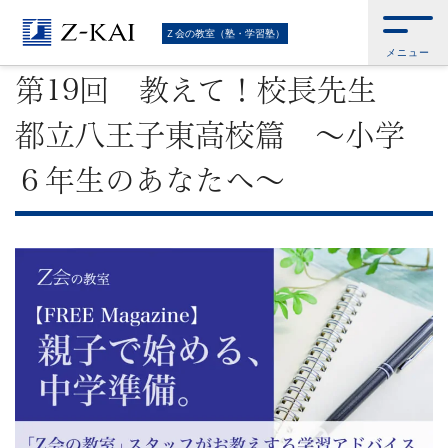
難
Ｚ会トップ
>
Ｚ会の教室（塾・学習塾）
>
第19回 教えて！校長先生 都立
Ｚ会の教室（塾・学習塾）
八王子東高校篇 ～小学６年生のあなたへ～
メニュー
関
第19回 教えて！校長先生
校
都立八王子東高校篇 ～小学
受
６年生のあなたへ～
験
に
強
い
学