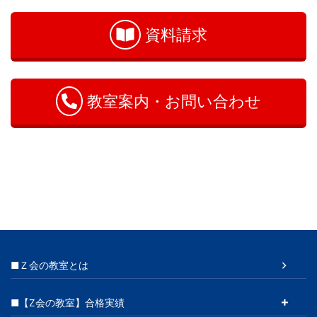
問
い
資料請求
合
わ
せ
教室案内・お問い合わせ
■Ｚ会の教室とは
■【Z会の教室】合格実績