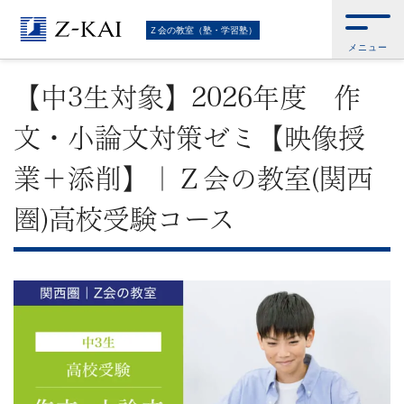
難
Ｚ会トップ
>
Ｚ会の教室（塾・学習塾）
>
Ｚ会の教室（関西圏）
>
Ｚ会の教
Ｚ会の教室（塾・学習塾）
室(関西圏) │高校受験コース
>
【中3生対象】2026年度 作文・小論文対策ゼ
メニュー
ミ【映像授業＋添削】｜Ｚ会の教室(関西圏)高校受験コース
関
【中3生対象】2026年度 作
校
文・小論文対策ゼミ【映像授
受
業＋添削】｜Ｚ会の教室(関西
験
圏)高校受験コース
に
強
い
学