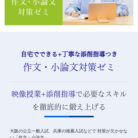
習
塾
自宅でできる+丁寧な添削指導つき
作文・小論文対策ゼミ
映像授業+添削指導
で必要なスキル
を徹底的に鍛え上げる
大阪の公立一般入試、兵庫の推薦入試などで 対策が欠かせな
い「作文・小論文」。