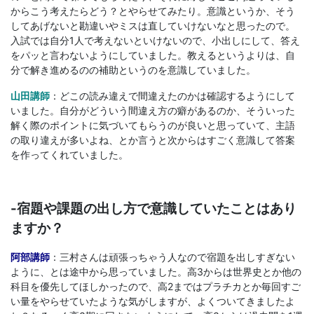
からこう考えたらどう？とやらせてみたり。意識というか、そう
してあげないと勘違いやミスは直していけないなと思ったので。
入試では自分1人で考えないといけないので、小出しにして、答え
をパッと言わないようにしていました。教えるというよりは、自
分で解き進めるのの補助というのを意識していました。
山田講師
：どこの読み違えで間違えたのかは確認するようにして
いました。自分がどういう間違え方の癖があるのか、そういった
解く際のポイントに気づいてもらうのが良いと思っていて、主語
の取り違えが多いよね、とか言うと次からはすごく意識して答案
を作ってくれていました。
-宿題や課題の出し方で意識していたことはあり
ますか？
阿部講師
：三村さんは頑張っちゃう人なので宿題を出しすぎない
ように、とは途中から思っていました。高3からは世界史とか他の
科目を優先してほしかったので、高2まではプラチカとか毎回すご
い量をやらせていたような気がしますが、よくついてきましたよ