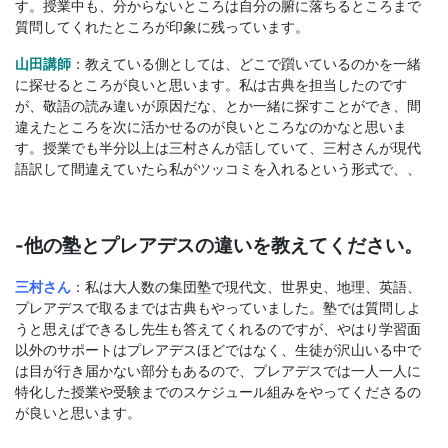
す。授業中も、分からないところは自分の腑に落ちるところまで
質問してくれたところが印象に残っています。
山田講師
：教えている側としては、どこで躓いているのかを一緒
に探せるところが良いと思います。私は古典を担当したのです
が、敬語の読み違いが原因だな、とか一緒に探すことができ、間
違えたところを次に活かせるのが良いところなのかなと思いま
す。授業でも半分以上は三村さんが話していて、三村さんが現代
語訳して間違えていたら私がツッコミを入れるという形式で、、
-他の塾とプレアデスの違いを教えてください。
三村さん
：私は大人数の集団塾で現代文、世界史、地理、英語、
プレアデスで取るまでは古典もやっていました。塾では質問しよ
うと思えばできるし先生も答えてくれるのですが、やはり学習面
以外のサポートはプレアデスほどではなく、生徒が沢山いる中で
は目が行き届かない部分もあるので、プレアデスでは一人一人に
特化した授業や受験までのスケジュール組みをやってくださるの
が良いと思います。