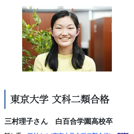
習
塾
東京大学 文科二類
合格
三村理子さん
白百合学園高校
卒