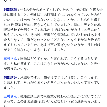
阿部講師
：中3の冬から通ってくれていたので、その時から東大受
験に関すること、例えばこの時期までにこれをやっておいた方が
いい、ここは自分でやらないといけない、とか、こちらから伝え
られる情報は早めに言うようにしていました。特に世界史とか地
理は学校で全部やってくれるわけではないのがカリキュラムから
見えていたので。その後に実際どう勉強法に持ち込むかはあまり
介入しなくて、道だけ作っといてどんなことをやるかは自分で考
えてもらっていました。あまり言い過ぎないというか、押し付け
がましくはならないようにしていました。
三村さん
：国語はどうですか、と聞かれて、こうするつもりで
す、と私が答えて、ここはこうした方がいいんじゃない、と先生
が言うみたいな。
阿部講師
：承認型ですね、偉そうですけど（笑）。こうします、
と言われて、それがうまくいきそうだったらいいよって言ってい
ました。
三村さん
：戦略面談以外でも授業が終わった後とかに聞いてくだ
さって、このまま頑張ればいいんだなという安心感をもらいまし
た。