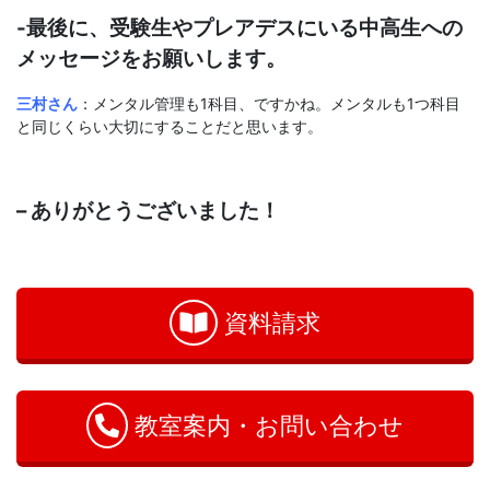
-最後に、受験生やプレアデスにいる中高生への
メッセージをお願いします。
三村さん
：メンタル管理も1科目、ですかね。メンタルも1つ科目
と同じくらい大切にすることだと思います。
– ありがとうございました！
お
問
い
資料請求
合
わ
せ
教室案内・お問い合わせ