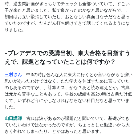
時、過去問計画がぎっちりでチェックも全部ついていて、すごい
子が来たと思いました。私で良かったのかなと思いながらで、、
初回はお互い緊張していたし、おとなしい真面目な子だなと思っ
ていたのですが、だんだん打ち解けてきて話してくれるようにな
りました。
-プレアデスでの受講当初、東大合格を目指すう
えで、課題となっていたことは何ですか？
三村さん
：中3の時は色んな人に東大に行くとか言いながらも強い
思いがあったわけではなく、ただ学力を伸ばすために言っていた
のもあるのですが、、計算ミス、かな？あと読み違えとか。古典
は元から苦手なこともあって、学校の成績も高2の時は古典だけ低
くて、いずれどうにかしなければならない科目だなと思っていま
した。
山田講師
：古典は波があるのが課題だと聞いていて、基礎ができ
ていないわけではなかったのですが、ちょっとした勘違いから大
きく外れてしまったり、とかはあったと思います。