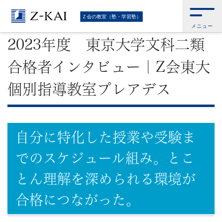
難
Ｚ会トップ
>
Ｚ会の教室（塾・学習塾）
>
2023年度 東京大学文科二類 合
Ｚ会の教室（塾・学習塾）
格者インタビュー｜Z会東大個別指導教室プレアデス
メニュー
関
2023年度 東京大学文科二類
校
合格者インタビュー｜Z会東大
受
個別指導教室プレアデス
験
に
自分に特化した授業や受験ま
強
でのスケジュール組み。とこ
い
とん理解を深められる環境が
学
合格につながった。