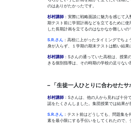
のはありがたかったです。
杉村講師
：実際に戦略面談に魅力を感じて入
期テスト前に学習計画などを立てるために使
した長期計画を立てるのはなかなか難しいの
S.R
.さん
：高校に上がったタイミングでちょ
身が入らず、１学期の期末テストは酷い結果
杉村講師
：Sさんの通っていた高校は、授業
きる個別指導は、その時期の学校の足りない
– 「生徒一人ひとりに合わせた
杉村講師
：Sさんは、他の人から見れば十分
認をたくさんしました。集団授業では結果が
S.R
.さん
：テスト前はどうしても、問題集を
素を最小限にする手伝いをしてくれたので、