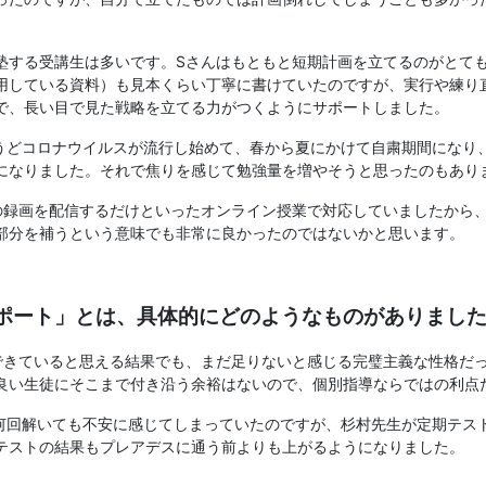
塾する受講生は多いです。Sさんはもともと短期計画を立てるのがとて
用している資料）も見本くらい丁寧に書けていたのですが、実行や練り
で、長い目で見た戦略を立てる力がつくようにサポートしました。
うどコロナウイルスが流行し始めて、春から夏にかけて自粛期間になり
になりました。それで焦りを感じて勉強量を増やそうと思ったのもあり
の録画を配信するだけといったオンライン授業で対応していましたから
部分を補うという意味でも非常に良かったのではないかと思います。
サポート」とは、具体的にどのようなものがありまし
できていると思える結果でも、まだ足りないと感じる完璧主義な性格だ
良い生徒にそこまで付き沿う余裕はないので、個別指導ならではの利点
何回解いても不安に感じてしまっていたのですが、杉村先生が定期テス
テストの結果もプレアデスに通う前よりも上がるようになりました。