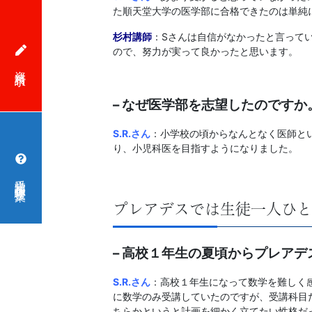
た順天堂大学の医学部に合格できたのは単純
杉村講師
：Sさんは自信がなかったと言って
ので、努力が実って良かったと思います。
資料請求
–
なぜ医学部を志望したのですか
S.R
.さん
：
小学校の頃からなんとなく医師と
り、小児科医を目指すようになりました。
受講相談・体験授業
プレアデスでは生徒一人ひと
– 高校１年生の夏頃からプレア
S.R
.さん
：高校１年生になって数学を難しく
に数学のみ受講していたのですが、受講科目
ちらかというと計画を細かく立てたい性格だ