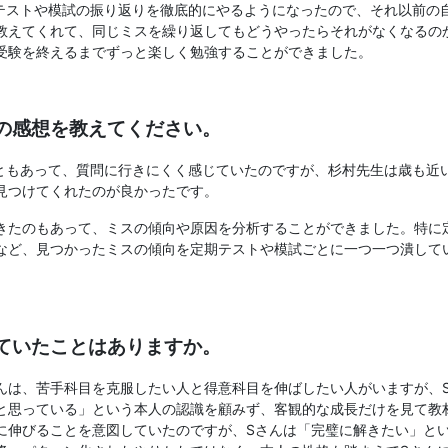
テストや模試の振り返りを徹底的にやるようになったので、それ以前の
教えてくれて、同じミスを繰り返してもどうやったらそれがなくなるの
受験を終えるまでずっと楽しく勉強することができました。
ての感想を教えてください。
ともあって、質問に行きにくく感じていたのですが、杉村先生は歳も近
見つけてくれたのが良かったです。
きたのもあって、ミスの傾向や原因を分析することができました。特に
など、見つかったミスの傾向を定期テストや模試ごとに一つ一つ潰して
ていたことはありますか。
んは、苦手科目を克服したい人と得意科目を伸ばしたい人がいますが、
と思っている」という本人の認識を顧みず、客観的な成長だけを見て教
に伸びることを意図していたのですが、Sさんは「完璧に解きたい」と