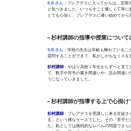
S.R
.さん
：プレアデスに入ってからは、定期
と気づきました。いつもすごく優しく丁寧に
とても心強く、プレアデスに通い始めてから
– 杉村講師の指導や授業につい
S.R
.さん
：学校の先生は年齢も離れているこ
質問することができて、私がしがちなミスを
杉村講師
：やはり高校１年生からずっと見て
て、数字や符号の書き間違いや、読み間違い
うになっていきました。
–
杉村講師が指導する上で心掛け
杉村講師
：プレアデスを受講しに来る生徒さ
る」という稀なケースでした。その「苦手だ
た。私としては挑戦的なレベルの問題でさら