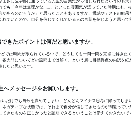
今まさに医学部に通っている先生の言葉だから信じられたというのも大
内でも「今年は無理かな……」といった雰囲気が漂っていた時期にも、
信があるのだろうか」と思ったこともありますが、模試やテストの結果
くれていたので、自分を信じてくれている人の言葉を信じようと思って
合格できたポイントは何だと思いますか。
などでは時間が限られている中で、どうしても一問一問を完璧に解きた
、各大問についてどの設問までは解く、という風に目標得点の内訳を細
奏したと思います。
験生へメッセージをお願いします。
ないだけでも自分を責めてしまい、どんどんマイナス思考に陥ってしま
。ネガティブな状態では、それまで自分が信じてきたものが間違ってい
じてきたものを正しかったと証明できるということは伝えておきたいで