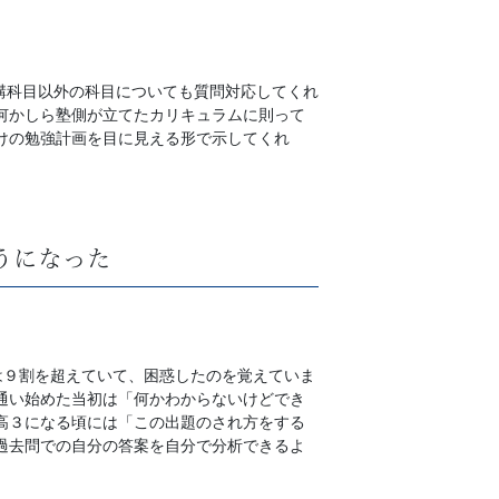
講科目以外の科目についても質問対応してくれ
何かしら塾側が立てたカリキュラムに則って
けの勉強計画を目に見える形で示してくれ
うになった
は９割を超えていて、困惑したのを覚えていま
通い始めた当初は「何かわからないけどでき
高３になる頃には「この出題のされ方をする
過去問での自分の答案を自分で分析できるよ