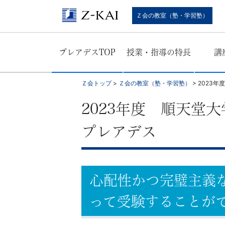
難
Ｚ会の教室（塾・学習塾）
関
プレアデスTOP
授業・指導の特長
講
校
受
Ｚ会トップ
>
Ｚ会の教室（塾・学習塾）
>
2023
験
2023年度 順天堂
に
プレアデス
強
い
心配性かつ完璧主義
学
って受験することが