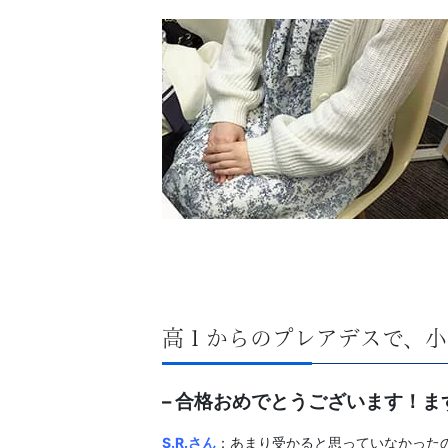
習
塾
高１からのプレアデスで、小
– 合格おめでとうございます！
S.R
.さん
：
あまり受かると思っていなかった